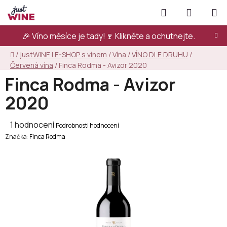
Přejít
Hledat
NÁKUPN
na
KOŠÍK
obsah
🎉 Víno měsíce je tady!🍷
Klikněte a ochutnejte.
Domů
/
justWINE | E-SHOP s vínem
/
Vína
/
VÍNO DLE DRUHU
/
Červená vína
/
Finca Rodma - Avizor 2020
Finca Rodma - Avizor
2020
Průměrné
1 hodnocení
Podrobnosti hodnocení
Značka:
hodnocení
Finca Rodma
produktu
je
5,0
z
5
hvězdiček.