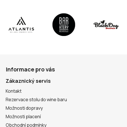
Z
á
Informace pro vás
p
a
Zákaznický servis
t
Kontakt
í
Rezervace stolu do wine baru
Možnosti dopravy
Možnosti placení
Obchodní podmínky