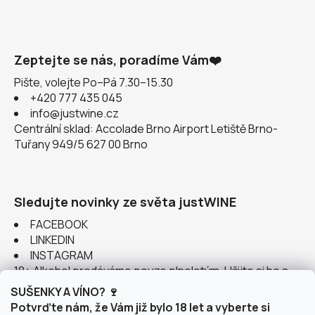
Zeptejte se nás, poradíme Vám❤️
Pište, volejte Po–Pá 7.30–15.30
+420 777 435 045
info@justwine.cz
Centrální sklad: Accolade Brno Airport Letiště Brno-
Tuřany 949/5 627 00 Brno
Sledujte novinky ze světa justWINE
FACEBOOK
LINKEDIN
INSTAGRAM
18+ Alkohol prodáváme pouze plnoletým. Užijte si ho s
rozumem.
SUŠENKY A VÍNO? 🍷
Potvrďte nám, že Vám již bylo 18 let a vyberte si