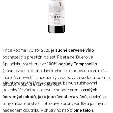
Finca Rodma - Avizor 2020 je
suché červené víno
pocházející z prestižní oblasti Ribera del Duero ve
Španělsku, vyrobené ze
100% odrůdy Tempranillo
(známé zde jako Tinto Fino). Víno je skladováno a zrálo 15
měsíců v nových francouzských dubových sudech, což mu
Má intenzivní třešňově červenou barvu s rubínovými
dodává hloubku a komplexnost.
odlesky. Ve vůni se projevuje bohaté aroma
zralých
červených plodů, jako jsou švestky a višně,
doplněné
tóny kakaa, čerstvě mleté kávy, koření, vanilky a jemným
nádechem doutníku. V chuti víno nabízí
plné tělo s