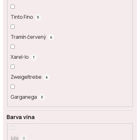
Tinto Fino
5
Tramín červený
4
Xarel-lo
1
Zweigeltrebe
4
Garganega
3
Barva vína
bílé
0