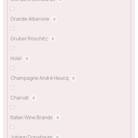
Grande Alberone
0
Gruber Röschitz
0
Hola!
0
Champagne André Heucq
0
Charvát
0
Italian Wine Brands
0
Johann Donabaum
0