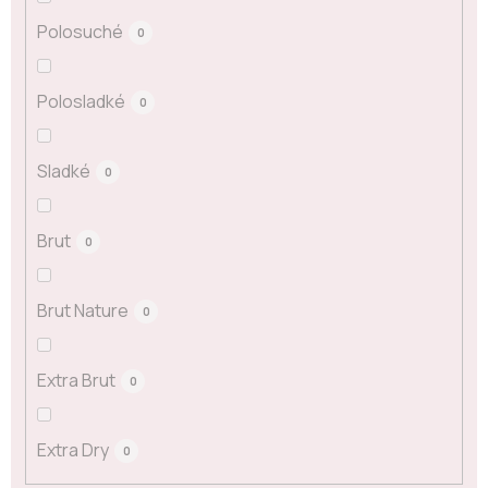
Polosuché
0
Polosladké
0
Sladké
0
Brut
0
Brut Nature
0
Extra Brut
0
Extra Dry
0