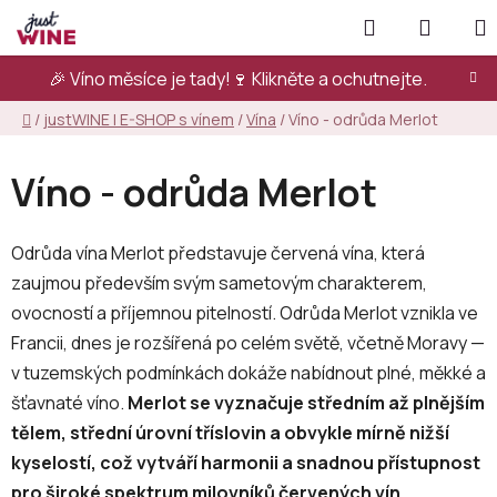
Přejít
Hledat
NÁKUP
na
KOŠÍK
obsah
🎉 Víno měsíce je tady!🍷
Klikněte a ochutnejte.
Domů
/
justWINE | E-SHOP s vínem
/
Vína
/
Víno - odrůda Merlot
Víno - odrůda Merlot
Odrůda vína Merlot představuje červená vína, která
zaujmou především svým sametovým charakterem,
ovocností a příjemnou pitelností. Odrůda Merlot vznikla ve
Francii, dnes je rozšířená po celém světě, včetně Moravy —
v tuzemských podmínkách dokáže nabídnout plné, měkké a
šťavnaté víno.
Merlot se vyznačuje středním až plnějším
tělem, střední úrovní tříslovin a obvykle mírně nižší
kyselostí, což vytváří harmonii a snadnou přístupnost
pro široké spektrum milovníků červených vín.