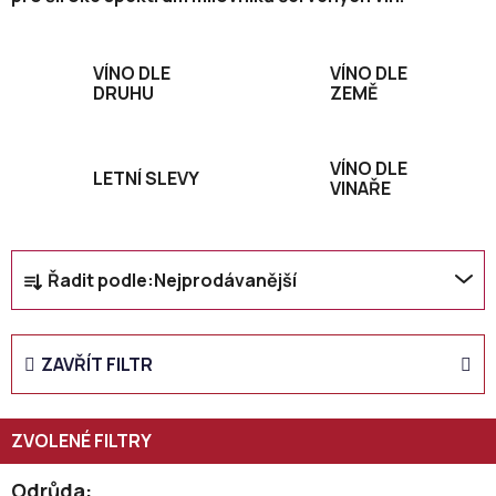
VÍNO DLE
VÍNO DLE
DRUHU
ZEMĚ
VÍNO DLE
LETNÍ SLEVY
VINAŘE
Ř
Řadit podle:
Nejprodávanější
a
z
e
ZAVŘÍT FILTR
n
í
p
r
o
Odrůda