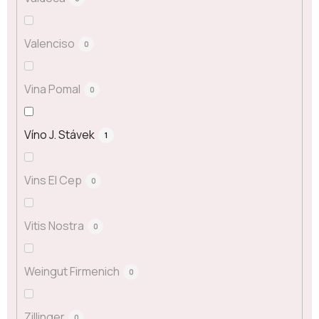
Valenciso
0
Vina Pomal
0
Víno J. Stávek
1
Vins El Cep
0
Vitis Nostra
0
Weingut Firmenich
0
Zillinger
0