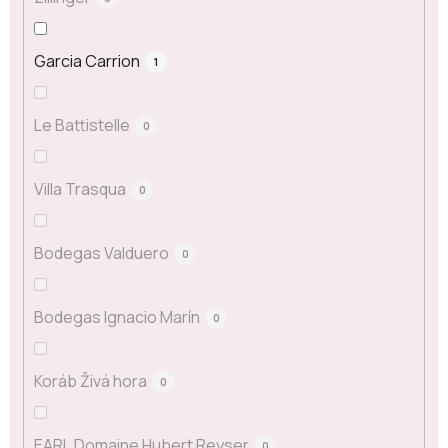
Garcia Carrion
1
Le Battistelle
0
Villa Trasqua
0
Bodegas Valduero
0
Bodegas Ignacio Marín
0
Koráb Živá hora
0
EARL Domaine Hubert Reyser
0