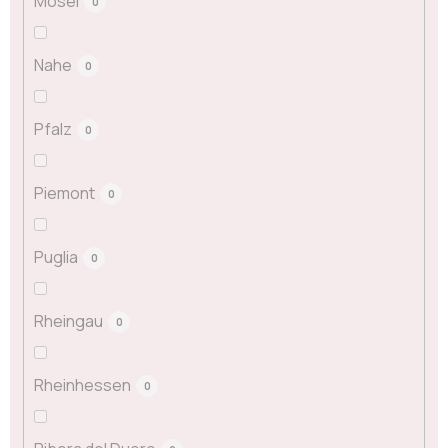
Mosel
0
Nahe
0
Pfalz
0
Piemont
0
Puglia
0
Rheingau
0
Rheinhessen
0