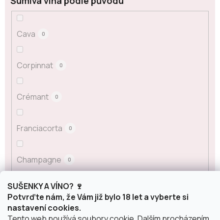
Šumivá vína podle původu
Cava
0
Corpinnat
0
Crémant
0
Franciacorta
0
Champagne
0
SUŠENKY A VÍNO? 🍷
Prosecco
0
Potvrďte nám, že Vám již bylo 18 let a vyberte si
nastavení cookies.
Tento web používá soubory cookie. Dalším procházením