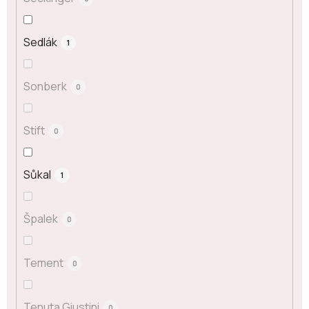
Sedlák
1
Sonberk
0
Stift
0
Sůkal
1
Špalek
0
Tement
0
Tenuta Giustini
0