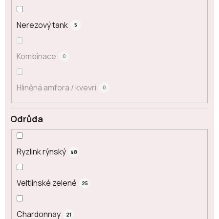
Nerezový tank
5
Kombinace
0
Hliněná amfora / kvevri
0
Odrůda
Ryzlink rýnský
48
Veltlínské zelené
25
Chardonnay
21