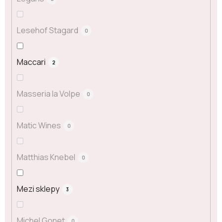
Lesehof Stagard
0
Maccari
2
Masseria la Volpe
0
Matic Wines
0
Matthias Knebel
0
Mezi sklepy
3
Michel Gonet
0