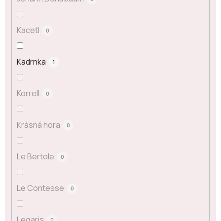
Kacetl
0
Kadrnka
1
Korrell
0
Krásná hora
0
Le Bertole
0
Le Contesse
0
Legaris
0