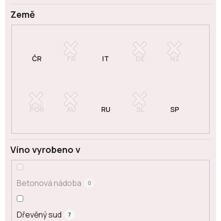
Země
Víno vyrobeno v
Betonová nádoba
0
Dřevěný sud
7