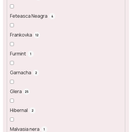
Feteasca Neagra
4
Frankovka
12
Furmint
1
Garnacha
2
Glera
25
Hibernal
2
Malvasia nera
1