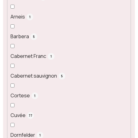
Arneis
1
Barbera
5
Cabernet Franc
1
Cabernet sauvignon
5
Cortese
1
Cuvée
77
Dornfelder
1