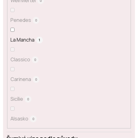
Weinviertel
0
Penedes
0
La Mancha
1
Classico
0
Carinena
0
Sicílie
0
Alsasko
0