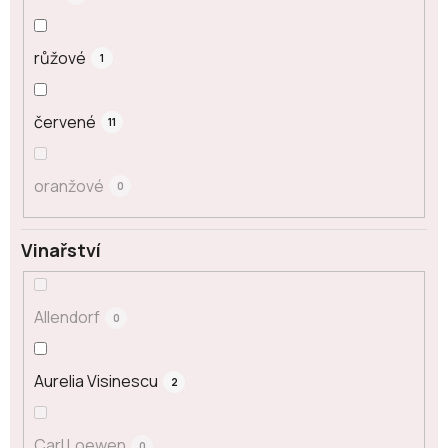
růžové
1
červené
11
oranžové
0
Vinařství
Allendorf
0
Aurelia Visinescu
2
Carl Loewen
0