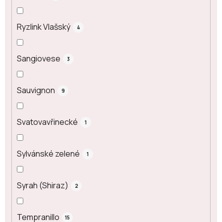
Ryzlink Vlašský
4
Sangiovese
3
Sauvignon
9
Svatovavřinecké
1
Sylvánské zelené
1
Syrah (Shiraz)
2
Tempranillo
15