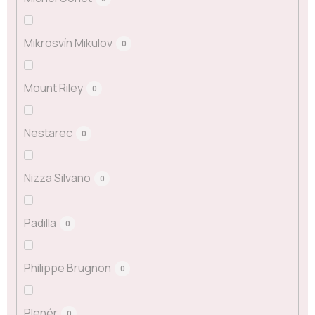
Mikrosvín Mikulov
0
Mount Riley
0
Nestarec
0
Nizza Silvano
0
Padilla
0
Philippe Brugnon
0
Plenér
0