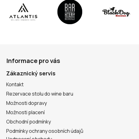
Z
á
Informace pro vás
p
a
Zákaznický servis
t
Kontakt
í
Rezervace stolu do wine baru
Možnosti dopravy
Možnosti placení
Obchodní podmínky
Podmínky ochrany osobních údajů
Hodnocení obchodu