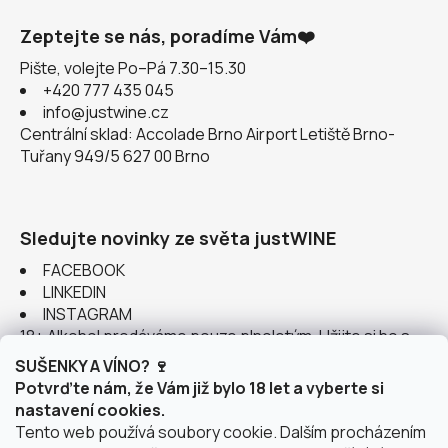
Zeptejte se nás, poradíme Vám❤️
Pište, volejte Po–Pá 7.30–15.30
+420 777 435 045
info@justwine.cz
Centrální sklad: Accolade Brno Airport Letiště Brno-
Tuřany 949/5 627 00 Brno
Sledujte novinky ze světa justWINE
FACEBOOK
LINKEDIN
INSTAGRAM
18+ Alkohol prodáváme pouze plnoletým. Užijte si ho s
rozumem.
SUŠENKY A VÍNO? 🍷
Potvrďte nám, že Vám již bylo 18 let a vyberte si
nastavení cookies.
Tento web používá soubory cookie. Dalším procházením