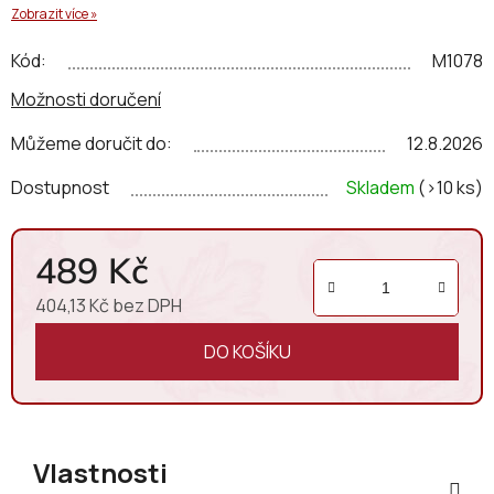
Zobrazit více »
Kód:
M1078
Možnosti doručení
Můžeme doručit do:
12.8.2026
Dostupnost
Skladem
(>10 ks)
489 Kč
404,13 Kč bez DPH
Měrná cena:
DO KOŠÍKU
Vlastnosti