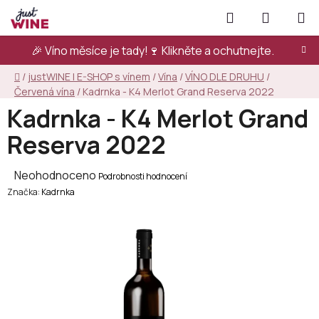
Přejít
Hledat
NÁKUPN
na
KOŠÍK
obsah
🎉 Víno měsíce je tady!🍷
Klikněte a ochutnejte.
Domů
/
justWINE | E-SHOP s vínem
/
Vína
/
VÍNO DLE DRUHU
/
Červená vína
/
Kadrnka - K4 Merlot Grand Reserva 2022
Kadrnka - K4 Merlot Grand
Reserva 2022
Průměrné
Neohodnoceno
Podrobnosti hodnocení
Značka:
hodnocení
Kadrnka
produktu
je
0,0
z
5
hvězdiček.