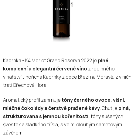
Kadrnka - K4 Merlot Grand Reserva 2022 je
plné,
komplexní a elegantní červené víno
z rodinného
vinařství Jindřicha Kadrnky z obce Březí na Moravě, z viniční
trati Ořechová Hora.
Aromatický profil zahrnuje
tóny černého ovoce, višní,
mléčné čokolády a čerstvě pražené kávy
. Chuť je
plná,
strukturovaná s jemnou kořenitostí,
tóny sušených
švestek a sladkého třísla
,
s velmi dlouhým sametovým
závěrem.