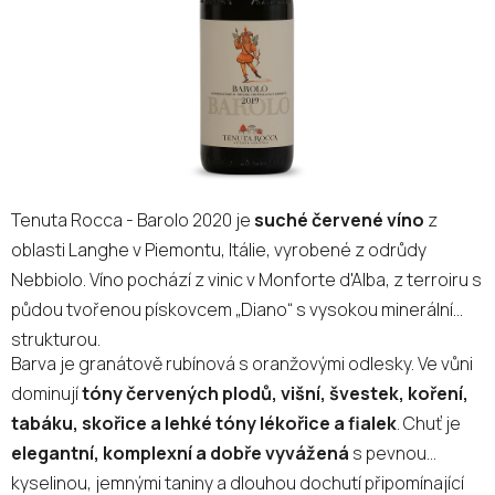
Tenuta Rocca - Barolo 2020 je
suché červené víno
z
oblasti Langhe v Piemontu, Itálie, vyrobené z odrůdy
Nebbiolo. Víno pochází z vinic v Monforte d'Alba, z terroiru s
půdou tvořenou pískovcem „Diano“ s vysokou minerální
strukturou.
Barva je granátově rubínová s oranžovými odlesky. Ve vůni
dominují
tóny červených plodů, višní, švestek, koření,
tabáku, skořice a lehké tóny lékořice a fialek
. Chuť je
elegantní, komplexní a dobře vyvážená
s pevnou
kyselinou, jemnými taniny a dlouhou dochutí připomínající