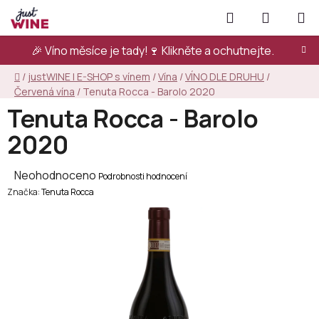
Přejít
Hledat
NÁKUPN
na
KOŠÍK
obsah
🎉 Víno měsíce je tady!🍷
Klikněte a ochutnejte.
Domů
/
justWINE | E-SHOP s vínem
/
Vína
/
VÍNO DLE DRUHU
/
Červená vína
/
Tenuta Rocca - Barolo 2020
Tenuta Rocca - Barolo
2020
Průměrné
Neohodnoceno
Podrobnosti hodnocení
Značka:
hodnocení
Tenuta Rocca
produktu
je
0,0
z
5
hvězdiček.