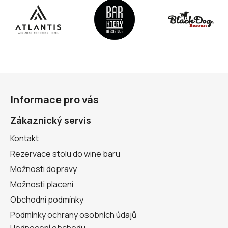
Z
á
Informace pro vás
p
a
Zákaznický servis
t
Kontakt
í
Rezervace stolu do wine baru
Možnosti dopravy
Možnosti placení
Obchodní podmínky
Podmínky ochrany osobních údajů
Hodnocení obchodu