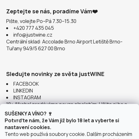
Zeptejte se nás, poradíme Vám❤️
Pište, volejte Po–Pá 7.30–15.30
+420 777 435 045
info@justwine.cz
Centrální sklad: Accolade Brno Airport Letiště Brno-
Tuřany 949/5 627 00 Brno
Sledujte novinky ze světa justWINE
FACEBOOK
LINKEDIN
INSTAGRAM
18+ Alkohol prodáváme pouze plnoletým. Užijte si ho s
rozumem.
SUŠENKY A VÍNO? 🍷
Potvrďte nám, že Vám již bylo 18 let a vyberte si
nastavení cookies.
Tento web používá soubory cookie. Dalším procházením