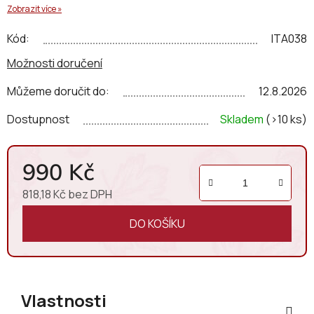
Zobrazit více »
kořeněné dřevo a černý pepř.
Kód:
ITA038
Možnosti doručení
Můžeme doručit do:
12.8.2026
Dostupnost
Skladem
(>10 ks)
990 Kč
818,18 Kč bez DPH
Měrná cena:
DO KOŠÍKU
Vlastnosti