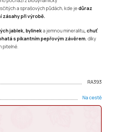
 Víno pochází z biodynamicky
sčitých a sprašových půdách, kde je
důraz
í zásahy při výrobě.
ých jablek, bylinek
a jemnou mineralitu
, chuť
 bohatá s pikantním pepřovým závěrem
, díky
 pitelné.
RA393
Na cestě