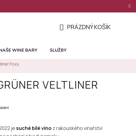
PRÁZDNÝ KOŠÍK
NÁKUPNÍ
KOŠÍK
NAŠE WINE BARY
SLUŽBY
tliner Foxy
 GRÜNER VELTLINER
ocení
 2022 je
suché bílé víno
z rakouského vinařství