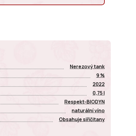
E
Nerezový tank
9 %
2022
0,75 l
Respekt-BIODYN
naturální víno
Obsahuje siřičitany