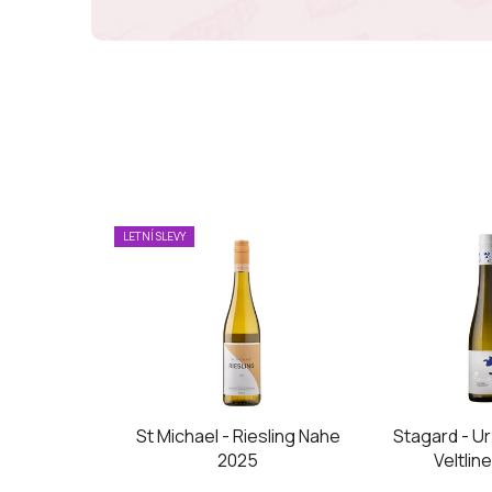
LETNÍ SLEVY
St Michael - Riesling Nahe
Stagard - U
2025
Veltlin