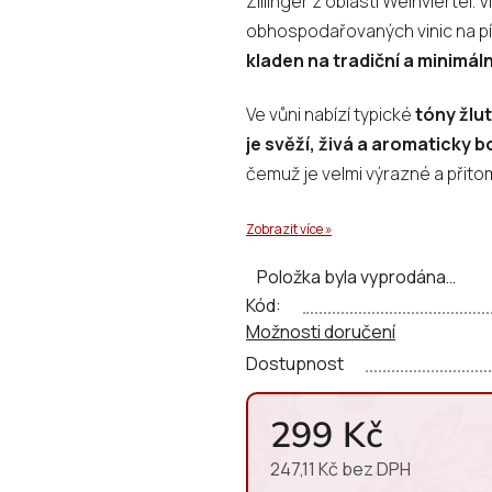
Zillinger z oblasti Weinviertel.
0,0
obhospodařovaných vinic na pí
z
kladen na tradiční a minimáln
5
hvězdiček.
Ve vůni nabízí typické
tóny žlut
je svěží, živá a aromaticky
čemuž je velmi výrazné a přitom
Zobrazit více »
Položka byla vyprodána…
Kód:
Možnosti doručení
Dostupnost
299 Kč
247,11 Kč bez DPH