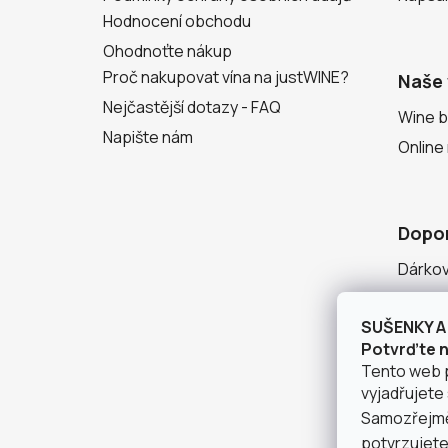
Hodnocení obchodu
Ohodnoťte nákup
Proč nakupovat vína na justWINE?
Naše 
Nejčastější dotazy - FAQ
Wine b
Napište nám
Online
Dopo
Dárko
Degust
SUŠENKY A 
Seznam
Potvrďte ná
Tento web 
vyjadřujete 
Samozřejmě 
potvrzujete,