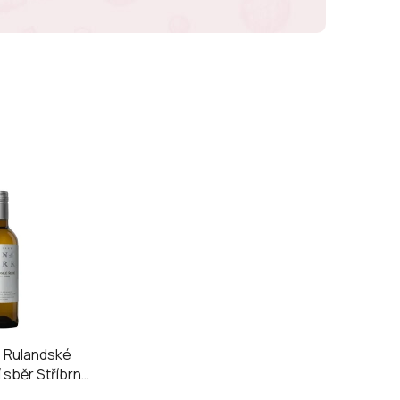
 Rulandské
 sběr Stříbrný
rk 2025