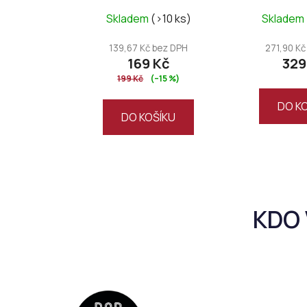
Skladem
(>10 ks)
Skladem
139,67 Kč bez DPH
271,90 Kč
169 Kč
329
199 Kč
(–15 %)
DO K
DO KOŠÍKU