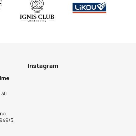
Instagram
díme
5.30
rno
 949/5