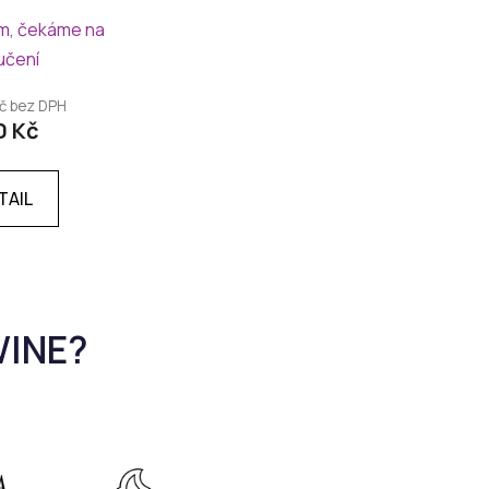
m, čekáme na
učení
Kč bez DPH
0 Kč
TAIL