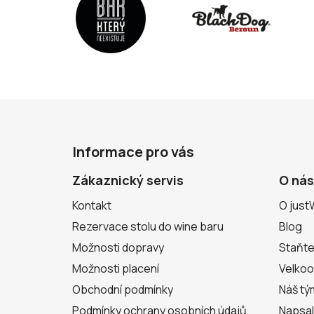
Z
á
Informace pro vás
p
a
Zákaznický servis
O nás
t
Kontakt
O just
í
Rezervace stolu do wine baru
Blog
Možnosti dopravy
Staňte
Možnosti placení
Velko
Obchodní podmínky
Náš tý
Podmínky ochrany osobních údajů
Napsal