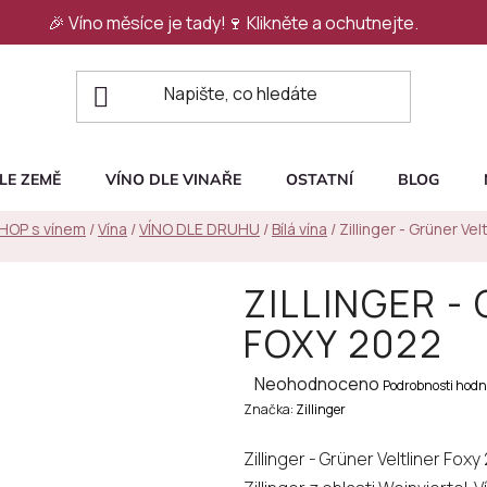
🎉 Víno měsíce je tady!🍷
Klikněte a ochutnejte.
LE ZEMĚ
VÍNO DLE VINAŘE
OSTATNÍ
BLOG
SHOP s vínem
/
Vína
/
VÍNO DLE DRUHU
/
Bílá vína
/
Zillinger - Grüner Vel
ZILLINGER -
FOXY 2022
Průměrné
Neohodnoceno
Podrobnosti hodn
Značka:
hodnocení
Zillinger
produktu
Zillinger - Grüner Veltliner Foxy
je