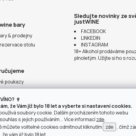
Sledujte novinky ze sv
justWINE
wine bary
FACEBOOK
ary & prodejny
LINKEDIN
 rezervace stolu
INSTAGRAM
18+ Alkohol prodáváme pou
plnoletým. Užijte si ho s ro
ručujeme
vé poukazy
ace v justWINE
VÍNO? 🍷
 vinařství
m, že Vám již bylo 18 let a vyberte si nastavení cookies.
používá soubory cookie. Dalším procházením tohoto webu
souhlas s jejich používáním... Více informací
zde
.
můžete volitelné cookies odmítnout kliknutím
zde
, čímž z
 že vám již bylo 18 let.