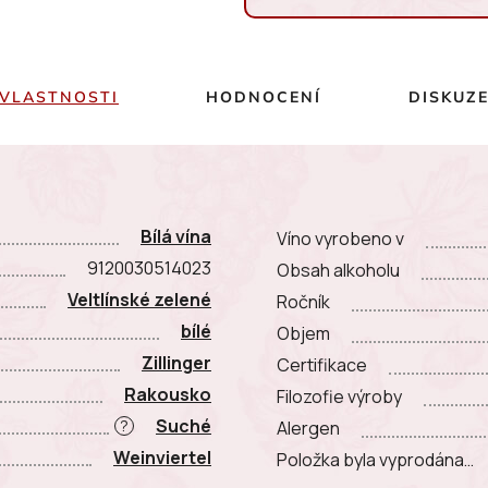
Měrná cena:
VLASTNOSTI
HODNOCENÍ
DISKUZ
Bílá vína
Víno vyrobeno v
9120030514023
Obsah alkoholu
Veltlínské zelené
Ročník
bílé
Objem
Zillinger
Certifikace
Rakousko
Filozofie výroby
Suché
?
Alergen
Weinviertel
Položka byla vyprodána…