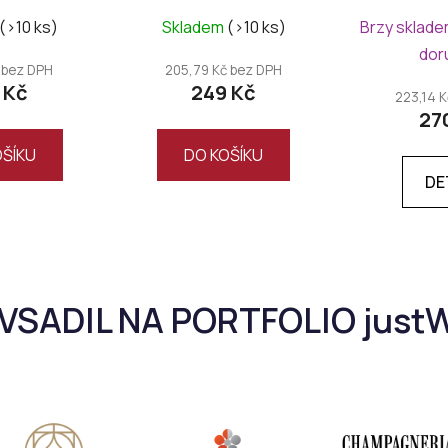
(>10 ks)
Skladem
(>10 ks)
Brzy sklade
dor
 bez DPH
205,79 Kč bez DPH
 Kč
249 Kč
223,14 
27
OŠÍKU
DO KOŠÍKU
DE