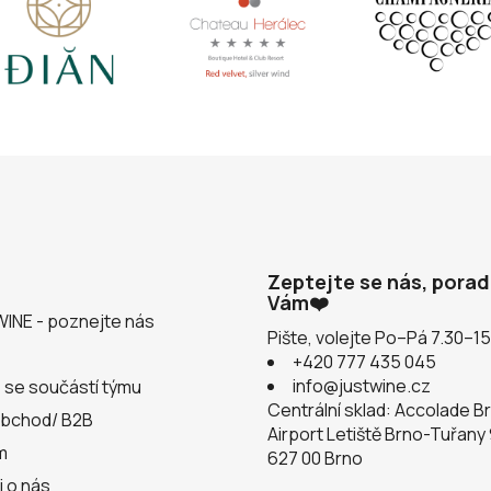
Zeptejte se nás, pora
Vám❤️
WINE - poznejte nás
Pište, volejte Po–Pá 7.30–1
+420 777 435 045
info@justwine.cz
 se součástí týmu
Centrální sklad: Accolade B
obchod/ B2B
Airport Letiště Brno-Tuřany
m
627 00 Brno
i o nás