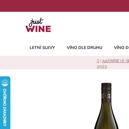
Přejít
na
obsah
LETNÍ SLEVY
VÍNO DLE DRUHU
VÍNO D
Domů
/
justWINE | E-
2022