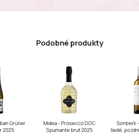
Podobné produkty
rban Grüner
Midea - Prosecco DOC
Sonberk -
er 2025
Spumante brut 2025
šedé, pozdní
Sonbe