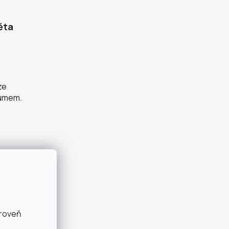
ěta
ze
zumem.
ároveň