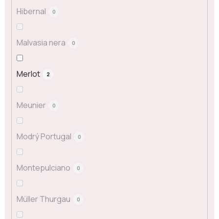
Hibernal
0
Malvasia nera
0
Merlot
2
Meunier
0
Modrý Portugal
0
Montepulciano
0
Müller Thurgau
0