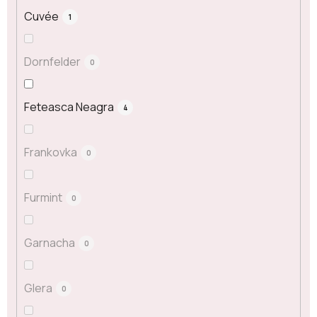
Cuvée
1
Dornfelder
0
Feteasca Neagra
4
Frankovka
0
Furmint
0
Garnacha
0
Glera
0