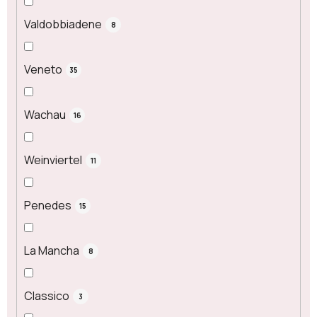
Valdobbiadene
8
Veneto
35
Wachau
16
Weinviertel
11
Penedes
15
La Mancha
8
Classico
3