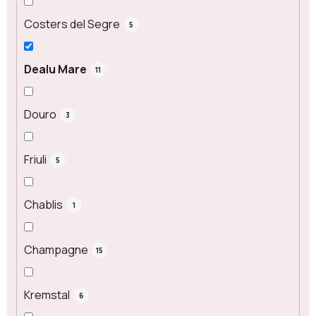
Costers del Segre
5
Dealu Mare
11
Douro
3
Friuli
5
Chablis
1
Champagne
15
Kremstal
6