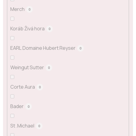
Merch
0
Koráb Živá hora
0
EARL Domaine Hubert Reyser
0
Weingut Sutter
0
Corte Aura
0
Bader
0
St .Michael
0