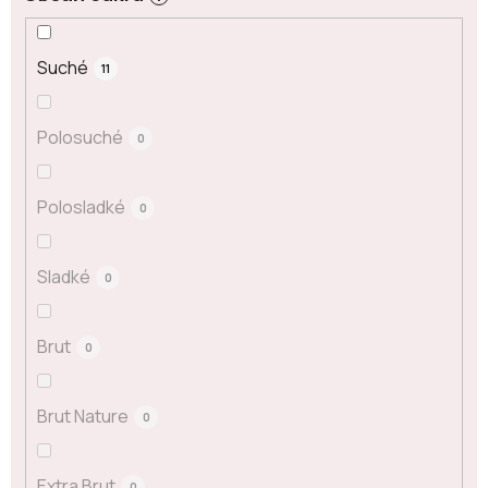
Suché
11
Polosuché
0
Polosladké
0
Sladké
0
Brut
0
Brut Nature
0
Extra Brut
0