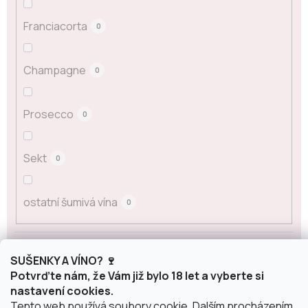
Franciacorta
0
Champagne
0
Prosecco
0
Sekt
0
ostatní šumivá vína
0
Obsah alkoholu
SUŠENKY A VÍNO? 🍷
Potvrďte nám, že Vám již bylo 18 let a vyberte si
nastavení cookies.
0 %
0
Tento web používá soubory cookie. Dalším procházením