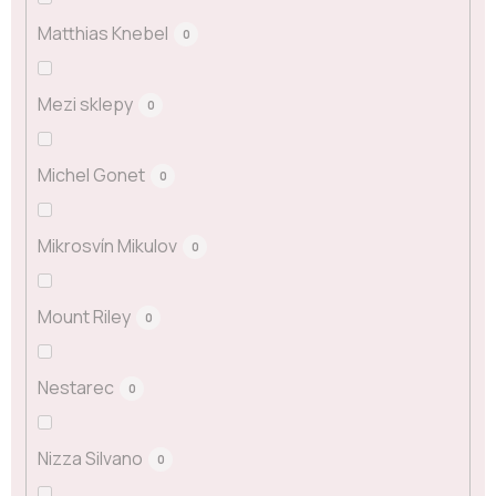
Matthias Knebel
0
Mezi sklepy
0
Michel Gonet
0
Mikrosvín Mikulov
0
Mount Riley
0
Nestarec
0
Nizza Silvano
0