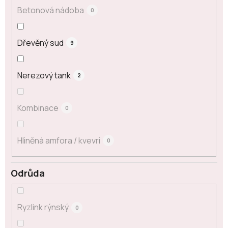
Betonová nádoba
0
Dřevěný sud
9
Nerezový tank
2
Kombinace
0
Hliněná amfora / kvevri
0
Odrůda
Ryzlink rýnský
0