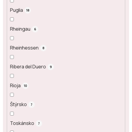
Puglia
18
Rheingau
6
Rheinhessen
8
Ribera del Duero
9
Rioja
10
Štýrsko
7
Toskánsko
7