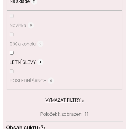
Na skladě
11
Novinka
0
0 % alkoholu
0
LETNÍ SLEVY
1
POSLEDNÍ ŠANCE
0
VYMAZAT FILTRY
Položek k zobrazení:
11
Obsah cukru
?