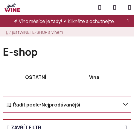
Přejít
Hledat
NÁKUP
na
KOŠÍK
obsah
🎉 Víno měsíce je tady!🍷
Klikněte a ochutnejte.
Domů
/
justWINE | E-SHOP s vínem
E-shop
OSTATNÍ
Vína
Ř
Řadit podle:
Nejprodávanější
a
z
e
ZAVŘÍT FILTR
n