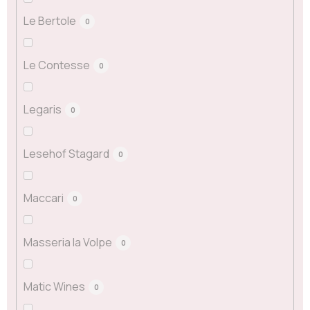
Le Bertole
0
Le Contesse
0
Legaris
0
Lesehof Stagard
0
Maccari
0
Masseria la Volpe
0
Matic Wines
0