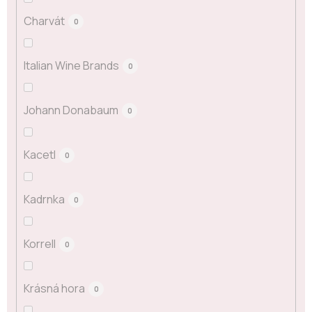
Charvát
0
Italian Wine Brands
0
Johann Donabaum
0
Kacetl
0
Kadrnka
0
Korrell
0
Krásná hora
0