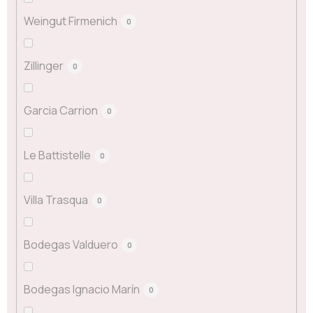
Weingut Firmenich
0
Zillinger
0
Garcia Carrion
0
Le Battistelle
0
Villa Trasqua
0
Bodegas Valduero
0
Bodegas Ignacio Marín
0