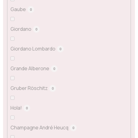
Gaube
0
Giordano
0
Giordano Lombardo
0
Grande Alberone
0
Gruber Röschitz
0
Hola!
0
Champagne André Heucq
0