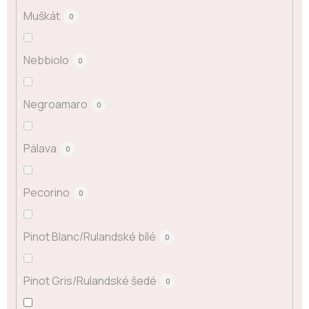
Muškát
0
Nebbiolo
0
Negroamaro
0
Pálava
0
Pecorino
0
Pinot Blanc/Rulandské bílé
0
Pinot Gris/Rulandské šedé
0