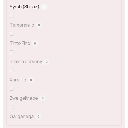
Syrah (Shiraz)
1
Tempranillo
0
Tinto Fino
0
Tramín červený
0
Xarel-lo
0
Zweigeltrebe
0
Garganega
0