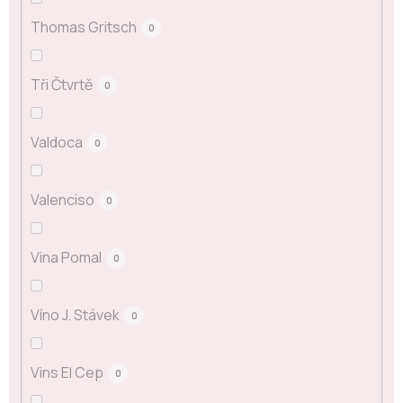
Thomas Gritsch
0
Tři Čtvrtě
0
Valdoca
0
Valenciso
0
Vina Pomal
0
Víno J. Stávek
0
Vins El Cep
0