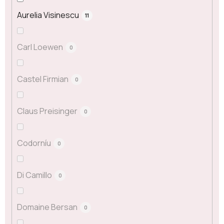
Aurelia Visinescu
11
Carl Loewen
0
Castel Firmian
0
Claus Preisinger
0
Codorníu
0
Di Camillo
0
Domaine Bersan
0