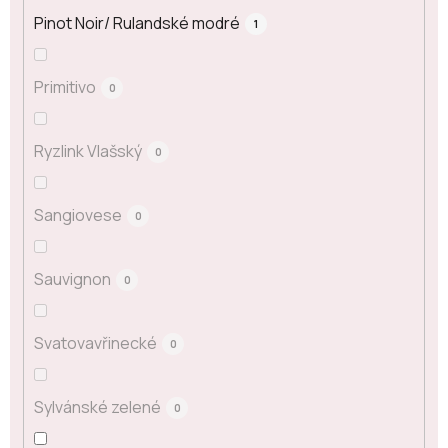
Pinot Noir/ Rulandské modré
1
Primitivo
0
Ryzlink Vlašský
0
Sangiovese
0
Sauvignon
0
Svatovavřinecké
0
Sylvánské zelené
0