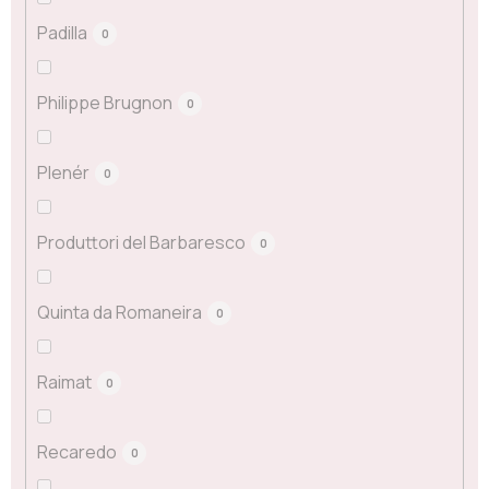
Padilla
0
Philippe Brugnon
0
Plenér
0
Produttori del Barbaresco
0
Quinta da Romaneira
0
Raimat
0
Recaredo
0