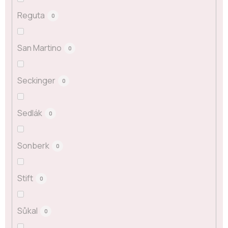
Reguta
0
San Martino
0
Seckinger
0
Sedlák
0
Sonberk
0
Stift
0
Sůkal
0