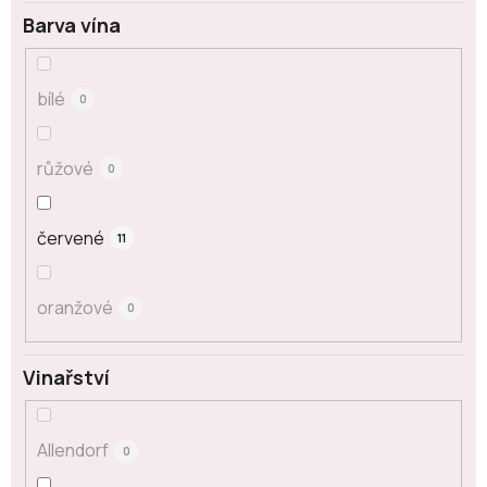
Barva vína
bílé
0
růžové
0
červené
11
oranžové
0
Vinařství
Allendorf
0