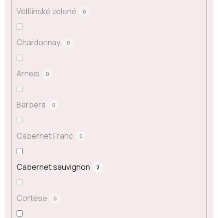
Veltlínské zelené
0
Chardonnay
0
Arneis
0
Barbera
0
Cabernet Franc
0
Cabernet sauvignon
2
Cortese
0