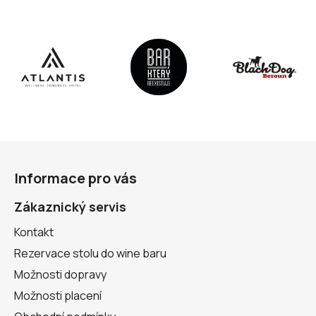
Z
á
Informace pro vás
p
a
Zákaznický servis
t
Kontakt
í
Rezervace stolu do wine baru
Možnosti dopravy
Možnosti placení