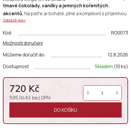
tmavé čokolády, vanilky a jemných kořenitých
akcentů.
Na patře je bohaté, plné a komplexní s příjemnou
Zobrazit více »
minerální stopou a sametovými tříslovinami.
Dochuť je
dlouhá a elegantní.
Kód:
RO0073
Možnosti doručení
Můžeme doručit do:
12.8.2026
Dostupnost
Skladem
(10 ks)
720 Kč
595,04 Kč bez DPH
Měrná cena:
DO KOŠÍKU