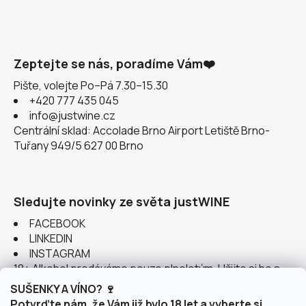
Zeptejte se nás, poradíme Vám❤️
Pište, volejte Po–Pá 7.30–15.30
+420 777 435 045
info@justwine.cz
Centrální sklad: Accolade Brno Airport Letiště Brno-
Tuřany 949/5 627 00 Brno
Sledujte novinky ze světa justWINE
FACEBOOK
LINKEDIN
INSTAGRAM
18+ Alkohol prodáváme pouze plnoletým. Užijte si ho s
rozumem.
SUŠENKY A VÍNO? 🍷
Potvrďte nám, že Vám již bylo 18 let a vyberte si