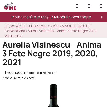
Přejít
Hledat
NÁKUPN
na
KOŠÍK
obsah
🎉 Víno měsíce je tady!🍷
Klikněte a ochutnejte.
Domů
/
justWINE | E-SHOP s vínem
/
Vína
/
VÍNO DLE DRUHU
/
Červená vína
/
Aurelia Visinescu - Anima 3 Fete Negre 2019,
2020, 2021
Aurelia Visinescu - Anima
3 Fete Negre 2019, 2020,
2021
Průměrné
1 hodnocení
Podrobnosti hodnocení
Značka:
hodnocení
Aurelia Visinescu
produktu
je
5,0
z