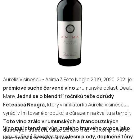
5
hvězdiček.
Aurelia Visinescu - Anima 3 Fete Negre 2019, 2020, 2021 je
prémiové suché červené víno
z rumunské oblasti Dealu
Mare.
Jedná se o blend tří ročníků téže odrůdy
Fetească Neagră,
který vinifikátorka Aurelia Visinescu
vyrábí v limitované produkci s důrazem na kvalitu a terroir.
Toto víno zrálo v rumunských a francouzských
Víno má intenzivní vůni zralého tmavého ovoce jako
dubových sudech,
takže získalo krásnou komplexnost,
jsou sušené švestky, fíky a lesní plody, doplněné tóny
hloubku a elegantní strukturu.