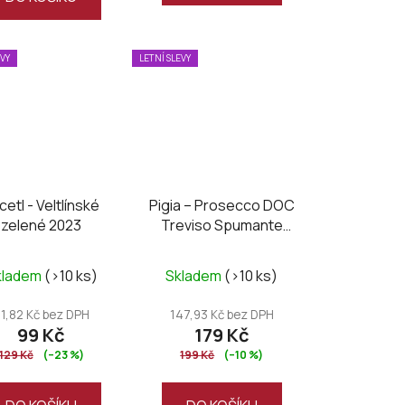
hvězdiček.
EVY
LETNÍ SLEVY
cetl - Veltlínské
Pigia – Prosecco DOC
zelené 2023
Treviso Spumante
Extra Dry
kladem
(>10 ks)
Skladem
(>10 ks)
1,82 Kč bez DPH
147,93 Kč bez DPH
99 Kč
179 Kč
129 Kč
(–23 %)
199 Kč
(–10 %)