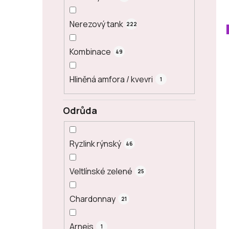
Nerezový tank
222
Kombinace
49
Hliněná amfora / kvevri
1
Odrůda
Ryzlink rýnský
46
Veltlínské zelené
25
Chardonnay
21
Arneis
1