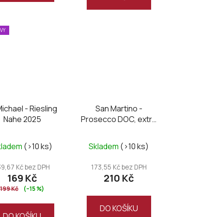
EVY
Michael - Riesling
San Martino -
Nahe 2025
Prosecco DOC, extra
dry
kladem
(>10 ks)
Skladem
(>10 ks)
39,67 Kč bez DPH
173,55 Kč bez DPH
169 Kč
210 Kč
199 Kč
(–15 %)
DO KOŠÍKU
DO KOŠÍKU