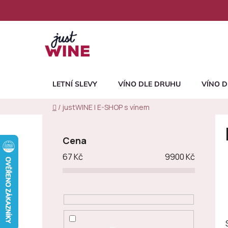
Přejít
na
obsah
LETNÍ SLEVY
VÍNO DLE DRUHU
VÍNO D
Domů
/
justWINE | E-SHOP s vínem
P
o
Cena
s
67
Kč
9900
Kč
t
r
a
n
n
í