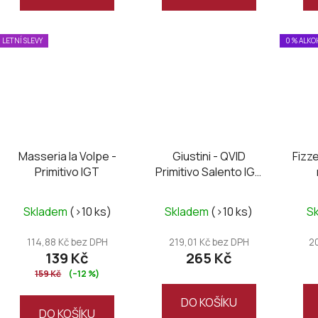
LETNÍ SLEVY
0 % ALK
Masseria la Volpe -
Giustini - QVID
Fizze
Primitivo IGT
Primitivo Salento IGT
2024
Skladem
(>10 ks)
Skladem
(>10 ks)
S
114,88 Kč bez DPH
219,01 Kč bez DPH
2
139 Kč
265 Kč
159 Kč
(–12 %)
DO KOŠÍKU
DO KOŠÍKU