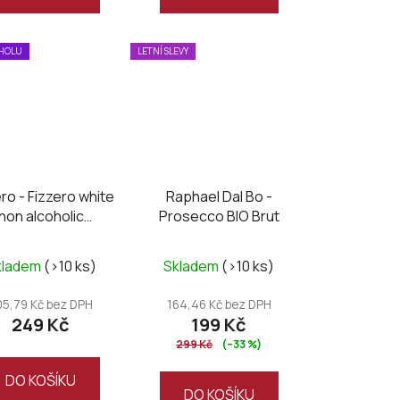
5
hvězdiček.
OHOLU
LETNÍ SLEVY
ro - Fizzero white
Raphael Dal Bo -
non alcoholic
Prosecco BIO Brut
sparkling
kladem
(>10 ks)
Skladem
(>10 ks)
05,79 Kč bez DPH
164,46 Kč bez DPH
249 Kč
199 Kč
299 Kč
(–33 %)
DO KOŠÍKU
DO KOŠÍKU