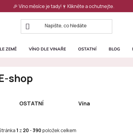
🎉 Víno měsíce je tady!🍷
Klikněte a ochutnejte.
LE ZEMĚ
VÍNO DLE VINAŘE
OSTATNÍ
BLOG
E-shop
OSTATNÍ
Vína
Stránka
1
z
20
-
390
položek celkem