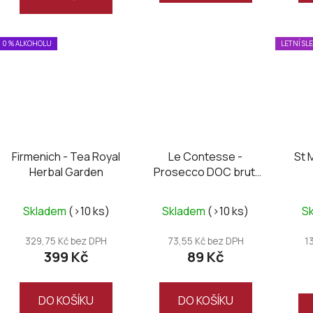
0 % ALKOHOLU
LETNÍ SL
Firmenich - Tea Royal
Le Contesse -
St 
Herbal Garden
Prosecco DOC brut,
mini 0,2L
Skladem
(>10 ks)
Skladem
(>10 ks)
S
329,75 Kč bez DPH
73,55 Kč bez DPH
1
399 Kč
89 Kč
DO KOŠÍKU
DO KOŠÍKU