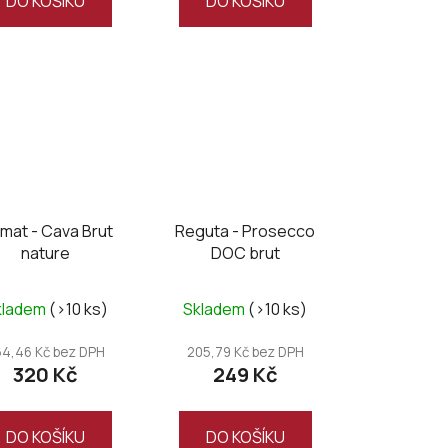
DO KOŠÍKU
DO KOŠÍKU
imat - Cava Brut
Reguta - Prosecco
nature
DOC brut
Průměrné
kladem
(>10 ks)
Skladem
(>10 ks)
hodnocení
produktu
64,46 Kč bez DPH
205,79 Kč bez DPH
320 Kč
249 Kč
je
5,0
z
DO KOŠÍKU
DO KOŠÍKU