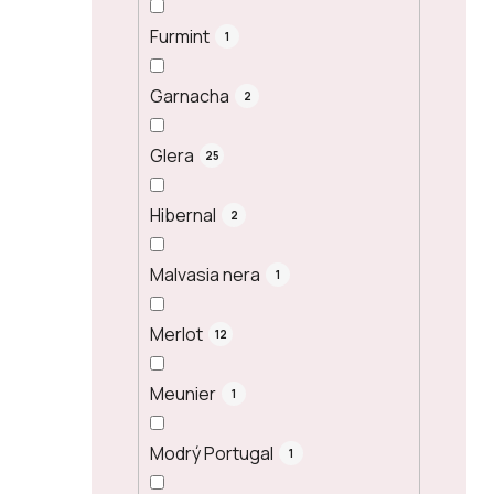
Furmint
1
Garnacha
2
Glera
25
Hibernal
2
Malvasia nera
1
Merlot
12
Meunier
1
Modrý Portugal
1