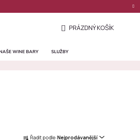
PRÁZDNÝ KOŠÍK
NÁKUPNÍ
KOŠÍK
NAŠE WINE BARY
SLUŽBY
Ř
Řadit podle:
Nejprodávanější