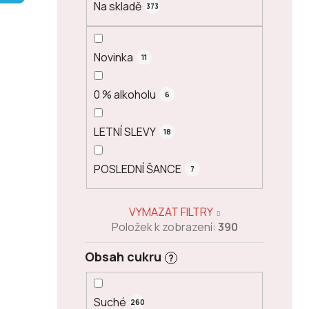
Na skladě
373
p
a
n
Novinka
11
e
l
0 % alkoholu
6
LETNÍ SLEVY
18
POSLEDNÍ ŠANCE
7
VYMAZAT FILTRY
Položek k zobrazení:
390
Obsah cukru
?
Suché
260