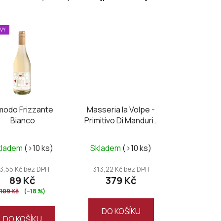
a
z
e
EVY
n
í
p
r
o
d
modo Frizzante
Masseria la Volpe -
u
Bianco
Primitivo Di Manduria
k
DOC UNO Riserva
t
Průměrné
kladem
(>10 ks)
Skladem
(>10 ks)
ů
hodnocení
produktu
3,55 Kč bez DPH
313,22 Kč bez DPH
89 Kč
379 Kč
je
109 Kč
(–18 %)
5,0
z
DO KOŠÍKU
DO KOŠÍKU
5