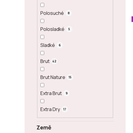
Polosuché
8
Polosladké
5
Sladké
6
Brut
42
Brut Nature
15
Extra Brut
9
Extra Dry
17
Země