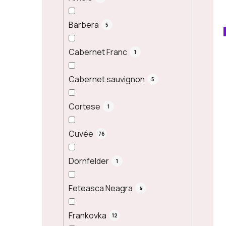
Barbera
5
Cabernet Franc
1
Cabernet sauvignon
5
Cortese
1
Cuvée
76
Dornfelder
1
Feteasca Neagra
4
Frankovka
12