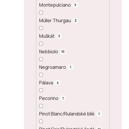
Montepulciano
5
Müller Thurgau
2
Muškát
3
Nebbiolo
10
Negroamaro
1
Pálava
4
Pecorino
1
Pinot Blanc/Rulandské bílé
1