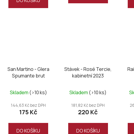
DO KOŠÍKU
San Martino - Glera
Stávek - Rosé Tercie,
Ra
Spumante brut
kabinetní 2023
Skladem
(>10 ks)
Skladem
(>10 ks)
S
144,63 Kč bez DPH
181,82 Kč bez DPH
2
175 Kč
220 Kč
DO KOŠÍKU
DO KOŠÍKU