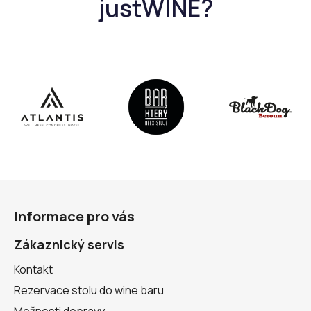
Z
á
Informace pro vás
p
a
Zákaznický servis
t
Kontakt
í
Rezervace stolu do wine baru
Možnosti dopravy