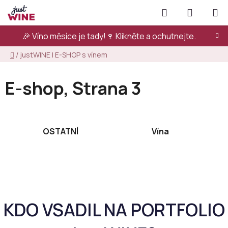
Přejít
Hledat
NÁKUPN
na
KOŠÍK
obsah
🎉 Víno měsíce je tady!🍷
Klikněte a ochutnejte.
Domů
/
justWINE | E-SHOP s vínem
E-shop
, Strana 3
OSTATNÍ
Vína