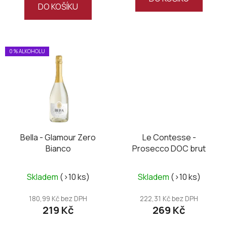
DO KOŠÍKU
0 % ALKOHOLU
Bella - Glamour Zero
Le Contesse -
Bianco
Prosecco DOC brut
Skladem
(>10 ks)
Skladem
(>10 ks)
180,99 Kč bez DPH
222,31 Kč bez DPH
219 Kč
269 Kč