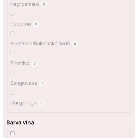
Negroamaro
0
Pecorino
0
Pinot Gris/Rulandské šedé
0
Primitivo
0
Sangiovese
0
Garganega
0
Barva vína