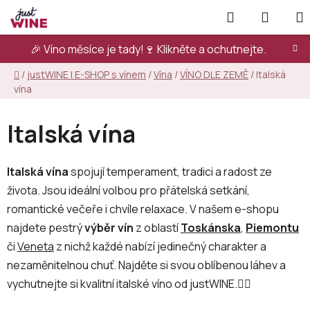
Přejít
Hledat
NÁKUP
na
KOŠÍK
obsah
🎉 Víno měsíce je tady!🍷
Klikněte a ochutnejte.
Domů
/
justWINE | E-SHOP s vínem
/
Vína
/
VÍNO DLE ZEMĚ
/
Italská
vína
Italská vína
Italská vína
spojují temperament, tradici a radost ze
života. Jsou ideální volbou pro přátelská setkání,
romantické večeře i chvíle relaxace. V našem e-shopu
najdete pestrý
výběr vín
z oblastí
Toskánska
,
Piemontu
či
Veneta
z nichž každé nabízí jedinečný charakter a
nezaměnitelnou chuť. Najděte si svou oblíbenou láhev a
vychutnejte si kvalitní italské víno od justWINE.👇🏻