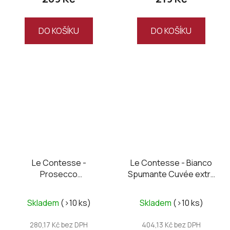
DO KOŠÍKU
DO KOŠÍKU
Le Contesse -
Le Contesse - Bianco
Prosecco
Spumante Cuvée extra
Valdobbiadene DOCG
dry, Magnum
Brut
Skladem
(>10 ks)
Skladem
(>10 ks)
280,17 Kč bez DPH
404,13 Kč bez DPH