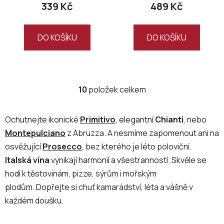
339 Kč
489 Kč
DO KOŠÍKU
DO KOŠÍKU
10
položek celkem
O
v
l
Ochutnejte ikonické
Primitivo
, elegantní
Chianti
, nebo
á
Montepulciano
z Abruzza. A nesmíme zapomenout ani na
d
osvěžující
Prosecco
, bez kterého je léto poloviční.
a
c
Italská vína
vynikají harmonií a všestranností. Skvěle se
í
hodí k těstovinám, pizze, sýrům i mořským
p
plodům. Dopřejte si chuť kamarádství, léta a vášně v
r
každém doušku.
v
k