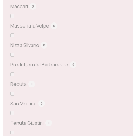
Maccari
0
Masseria la Volpe
0
Nizza Silvano
0
Produttori del Barbaresco
0
Reguta
0
San Martino
0
Tenuta Giustini
0