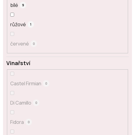
bílé
9
růžové
1
červené
0
Vinařství
Castel Firmian
0
Di Camillo
0
Fidora
0