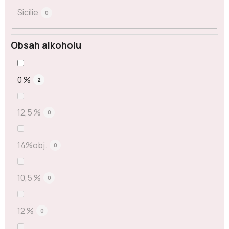
Sicílie
0
Obsah alkoholu
0 %
2
12,5 %
0
14%obj.
0
10,5 %
0
12 %
0