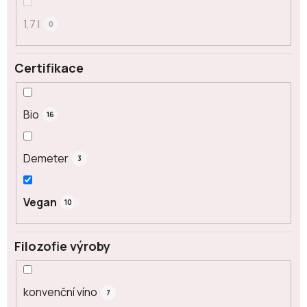
1,7 l
0
Certifikace
Bio
16
Demeter
3
Vegan
10
Filozofie výroby
konvenční víno
7