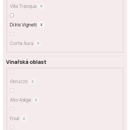
Villa Trasqua
0
Di Iris Vigneti
2
Corte Aura
0
Vinařská oblast
Abruzzo
0
Alto Adige
0
Friuli
0