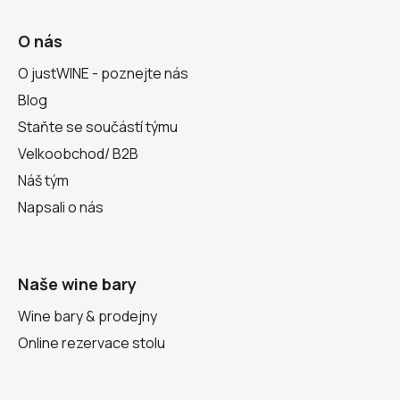
O nás
O justWINE - poznejte nás
Blog
Staňte se součástí týmu
Velkoobchod/ B2B
Náš tým
Napsali o nás
Naše wine bary
Wine bary & prodejny
Online rezervace stolu