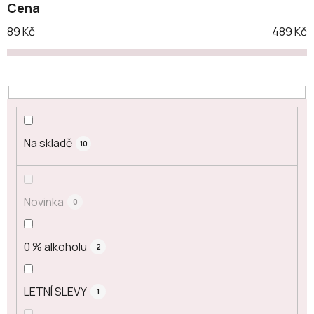
Cena
89
Kč
489
Kč
Na skladě
10
Novinka
0
0 % alkoholu
2
LETNÍ SLEVY
1