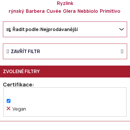
Ryzlink
rýnský
Barbera
Cuvée
Glera
Nebbiolo
Primitivo
Ř
Řadit podle:
Nejprodávanější
a
z
e
ZAVŘÍT FILTR
n
í
p
r
o
Certifikace
d
u
k
Vegan
t
ů