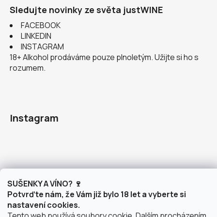
Sledujte novinky ze světa justWINE
FACEBOOK
LINKEDIN
INSTAGRAM
18+ Alkohol prodáváme pouze plnoletým. Užijte si ho s
rozumem.
Instagram
doprava po Brně
2 výdejní místa v Brně
SUŠENKY A VÍNO? 🍷
Potvrďte nám, že Vám již bylo 18 let a vyberte si
nastavení cookies.
Tento web používá soubory cookie. Dalším procházením