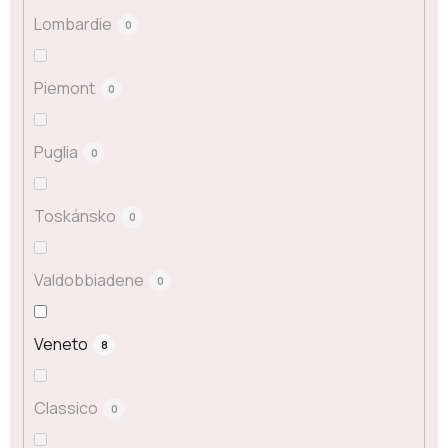
Lombardie
0
Piemont
0
Puglia
0
Toskánsko
0
Valdobbiadene
0
Veneto
8
Classico
0