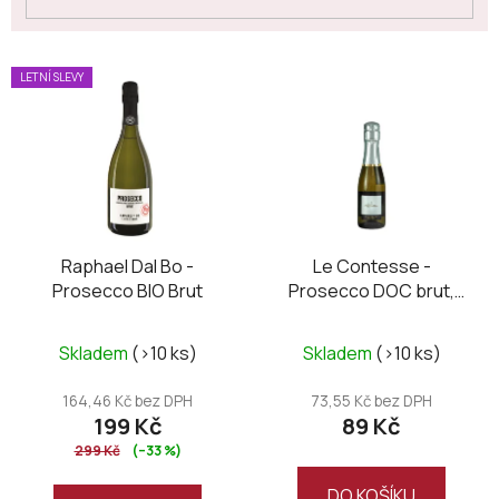
V
LETNÍ SLEVY
ý
p
i
s
p
r
o
Raphael Dal Bo -
Le Contesse -
Prosecco BIO Brut
Prosecco DOC brut,
d
mini 0,2L
u
k
Skladem
(>10 ks)
Skladem
(>10 ks)
t
164,46 Kč bez DPH
73,55 Kč bez DPH
ů
199 Kč
89 Kč
299 Kč
(–33 %)
DO KOŠÍKU