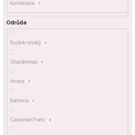
Kombinace
0
Odrůda
Ryzlink rýnský
0
Chardonnay
0
Arneis
0
Barbera
0
Cabernet Franc
0