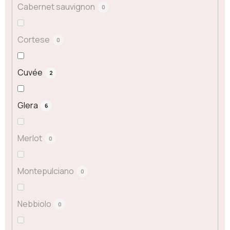
Cabernet sauvignon
0
Cortese
0
Cuvée
2
Glera
6
Merlot
0
Montepulciano
0
Nebbiolo
0