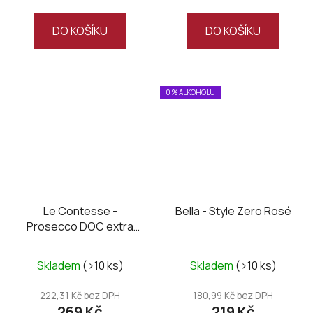
DO KOŠÍKU
DO KOŠÍKU
0 % ALKOHOLU
Le Contesse -
Bella - Style Zero Rosé
Prosecco DOC extra
dry
Skladem
(>10 ks)
Skladem
(>10 ks)
222,31 Kč bez DPH
180,99 Kč bez DPH
269 Kč
219 Kč