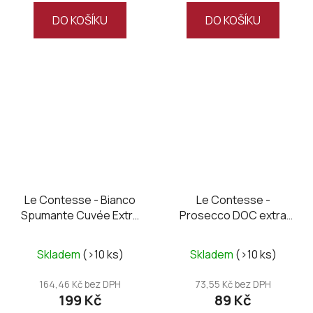
DO KOŠÍKU
DO KOŠÍKU
Le Contesse - Bianco
Le Contesse -
Spumante Cuvée Extra
Prosecco DOC extra
Dry
dry, mini 0,2L
Skladem
(>10 ks)
Skladem
(>10 ks)
164,46 Kč bez DPH
73,55 Kč bez DPH
199 Kč
89 Kč