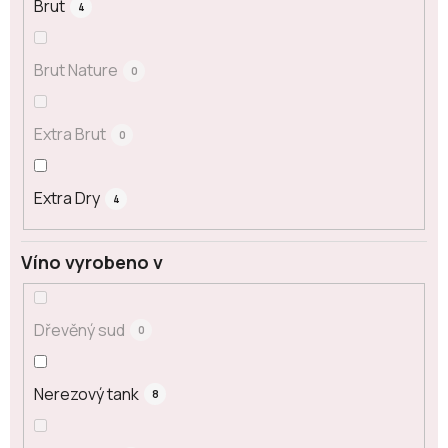
Brut
4
Brut Nature
0
Extra Brut
0
Extra Dry
4
Víno vyrobeno v
Dřevěný sud
0
Nerezový tank
8