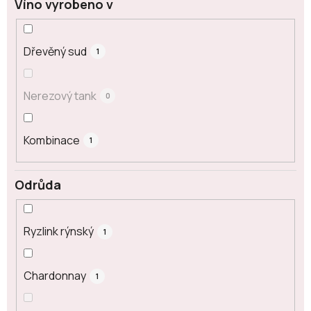
Víno vyrobeno v
Dřevěný sud
1
Nerezový tank
0
Kombinace
1
Odrůda
Ryzlink rýnský
1
Chardonnay
1