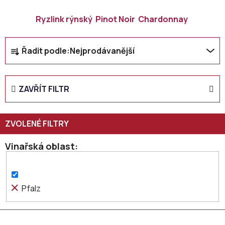
Ryzlink rýnský
Pinot Noir
Chardonnay
Ř
Řadit podle:
Nejprodávanější
a
z
e
ZAVŘÍT FILTR
n
í
p
r
o
Vinařská oblast
d
u
k
Pfalz
t
ů