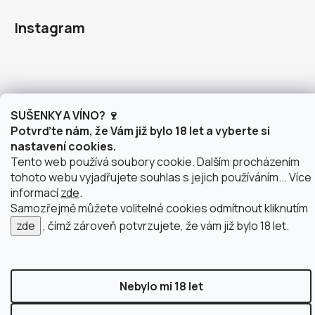
Instagram
SUŠENKY A VÍNO? 🍷
doprava po Brně
2 výdejní místa v Brně
Potvrďte nám, že Vám již bylo 18 let a vyberte si
nastavení cookies.
Tento web používá soubory cookie. Dalším procházením
tohoto webu vyjadřujete souhlas s jejich používáním... Více
Vytvořil Shoptet
informací
zde
.
Copyright 2026
justWINE
. Všechna práva vyhrazena.
Samozřejmě můžete volitelné cookies odmítnout kliknutím
Upravit nastavení cookies
zde
, čímž zároveň potvrzujete, že vám již bylo 18 let.
Nebylo mi 18 let