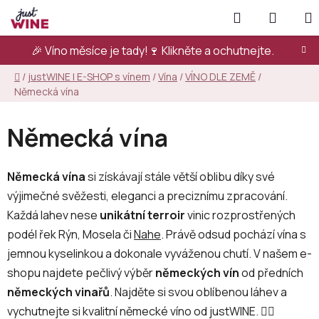
Přejít
Hledat
NÁKUP
na
KOŠÍK
obsah
🎉 Víno měsíce je tady!🍷
Klikněte a ochutnejte.
Domů
/
justWINE | E-SHOP s vínem
/
Vína
/
VÍNO DLE ZEMĚ
/
Německá vína
Německá vína
Německá vína
si získávají stále větší oblibu díky své
výjimečné svěžesti, eleganci a preciznímu zpracování.
Každá lahev nese
unikátní terroir
vinic rozprostřených
podél řek Rýn, Mosela či
Nahe
. Právě odsud pochází vína s
jemnou kyselinkou a dokonale vyváženou chutí. V našem e-
shopu najdete pečlivý výběr
německých vín
od předních
německých vinařů
. Najděte si svou oblíbenou láhev a
vychutnejte si kvalitní německé víno od justWINE. 👇🏻