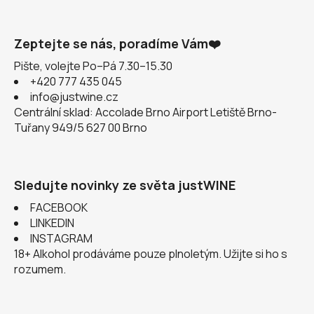
Zeptejte se nás, poradíme Vám❤️
Pište, volejte Po–Pá 7.30–15.30
+420 777 435 045
info@justwine.cz
Centrální sklad: Accolade Brno Airport Letiště Brno-
Tuřany 949/5 627 00 Brno
Sledujte novinky ze světa justWINE
FACEBOOK
LINKEDIN
INSTAGRAM
18+ Alkohol prodáváme pouze plnoletým. Užijte si ho s
rozumem.