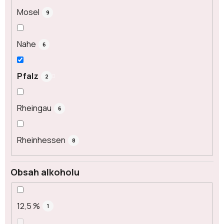
Mosel
9
Nahe
6
Pfalz
2
Rheingau
6
Rheinhessen
8
Obsah alkoholu
12,5 %
1