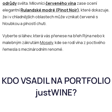
í
odrůdy
světa. Milovníci
červeného vína
zase ocení
p
elegantní
Rulandské modré (Pinot Noir)
, které dokazuje,
r
že i v chladnějších oblastech může vznikat červené s
v
hloubkou a plností chuti.
k
y
v
Vyberte si láhev, která vás přenese na břeh Rýna nebo k
ý
malebným zákrutám
Mosely
, kde se rodí vína z poctivého
p
řemesla s mezinárodním renomé.
i
s
u