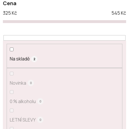
Cena
325
Kč
545
Kč
Na skladě
2
Novinka
0
0 % alkoholu
0
LETNÍ SLEVY
0