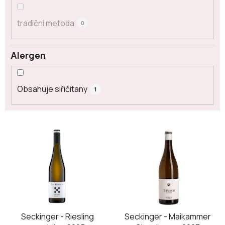
tradiční metoda
0
Alergen
Obsahuje siřičitany
1
V
ý
p
i
s
p
r
o
Seckinger - Riesling
Seckinger - Maikammer