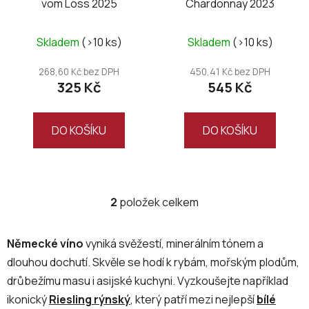
vom Löss 2025
Chardonnay 2023
d
u
k
Skladem
(>10 ks)
Skladem
(>10 ks)
t
268,60 Kč bez DPH
450,41 Kč bez DPH
ů
325 Kč
545 Kč
DO KOŠÍKU
DO KOŠÍKU
2
položek celkem
O
v
l
Německé víno
vyniká svěžestí, minerálním tónem a
á
dlouhou dochutí. Skvěle se hodí k rybám, mořským plodům,
d
drůbežímu masu i asijské kuchyni. Vyzkoušejte například
a
c
ikonický
Riesling rýnský
, který patří mezi nejlepší
bílé