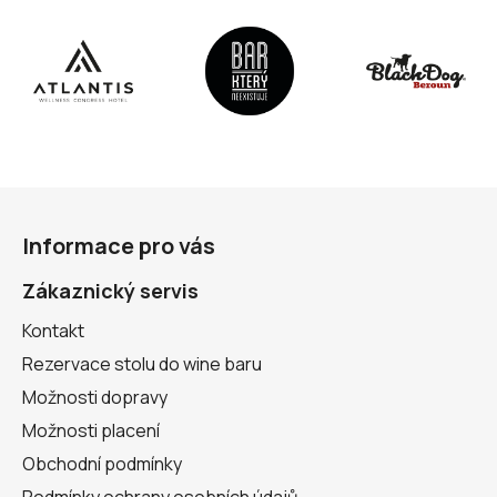
Z
á
Informace pro vás
p
a
Zákaznický servis
t
Kontakt
í
Rezervace stolu do wine baru
Možnosti dopravy
Možnosti placení
Obchodní podmínky
Podmínky ochrany osobních údajů