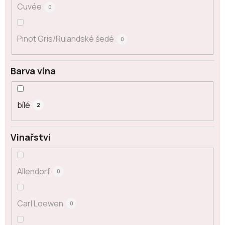
Cuvée
0
Pinot Gris/Rulandské šedé
0
Barva vína
bílé
2
Vinařství
Allendorf
0
Carl Loewen
0