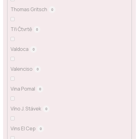
Thomas Gritsch
0
Tři Čtvrtě
0
Valdoca
0
Valenciso
0
Vina Pomal
0
Víno J. Stávek
0
Vins El Cep
0