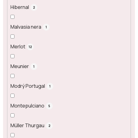
Hibernal
2
Malvasia nera
1
Merlot
12
Meunier
1
Modrý Portugal
1
Montepulciano
5
Müller Thurgau
2