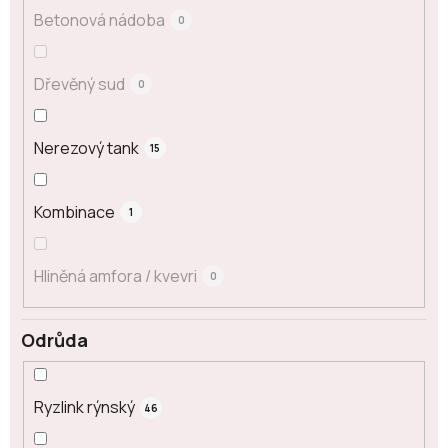
Betonová nádoba
0
Dřevěný sud
0
Nerezový tank
15
Kombinace
1
Hliněná amfora / kvevri
0
Odrůda
Ryzlink rýnský
46