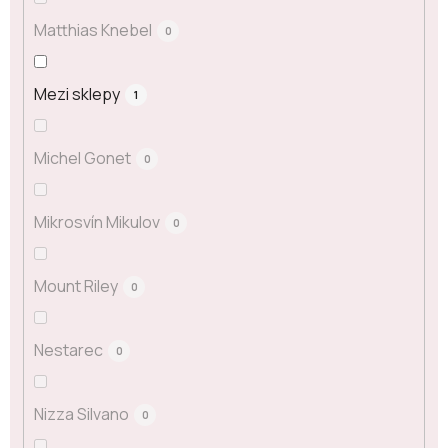
Matthias Knebel
0
Mezi sklepy
1
Michel Gonet
0
Mikrosvín Mikulov
0
Mount Riley
0
Nestarec
0
Nizza Silvano
0