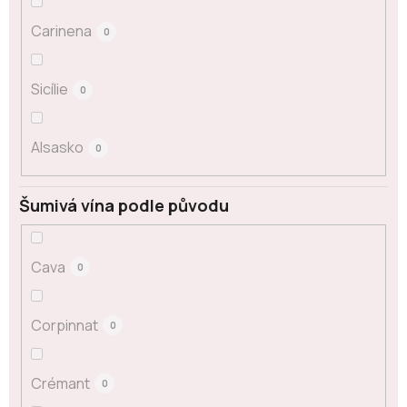
Carinena
0
Sicílie
0
Alsasko
0
Šumivá vína podle původu
Cava
0
Corpinnat
0
Crémant
0