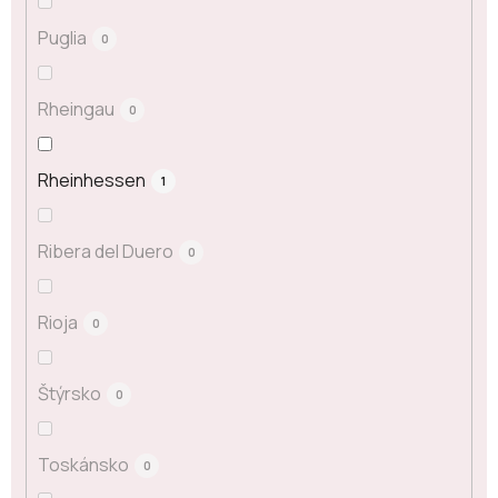
Puglia
0
Rheingau
0
Rheinhessen
1
Ribera del Duero
0
Rioja
0
Štýrsko
0
Toskánsko
0