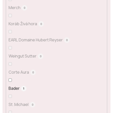
Merch
0
Koráb Živá hora
0
EARL Domaine Hubert Reyser
0
Weingut Sutter
0
Corte Aura
0
Bader
1
St .Michael
0