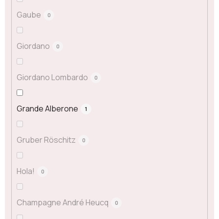
Gaube
0
Giordano
0
Giordano Lombardo
0
Grande Alberone
1
Gruber Röschitz
0
Hola!
0
Champagne André Heucq
0