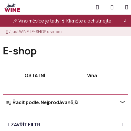
Přejít
Hledat
NÁKUP
na
KOŠÍK
obsah
🎉 Víno měsíce je tady!🍷
Klikněte a ochutnejte.
Domů
/
justWINE | E-SHOP s vínem
E-shop
OSTATNÍ
Vína
Ř
Řadit podle:
Nejprodávanější
a
z
e
ZAVŘÍT FILTR
n