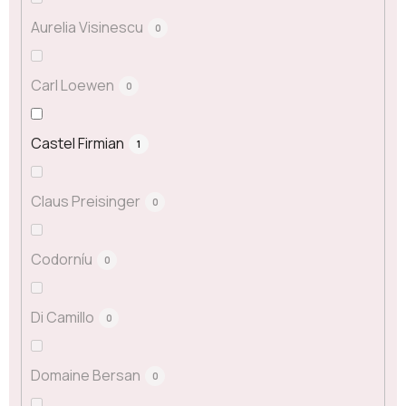
Aurelia Visinescu
0
Carl Loewen
0
Castel Firmian
1
Claus Preisinger
0
Codorníu
0
Di Camillo
0
Domaine Bersan
0