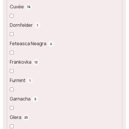
Cuvée
76
Dornfelder
1
Feteasca Neagra
4
Frankovka
12
Furmint
1
Garnacha
2
Glera
25