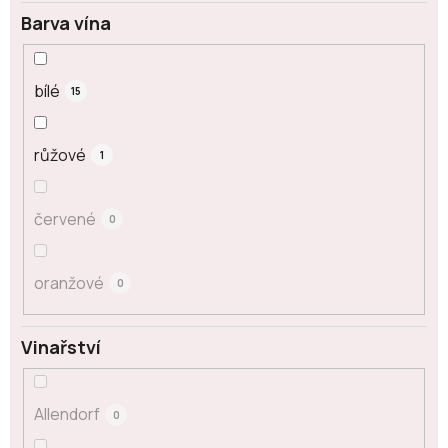
Barva vína
bílé
15
růžové
1
červené
0
oranžové
0
Vinařství
Allendorf
0