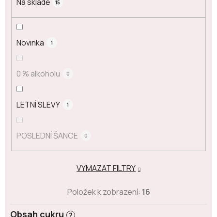
Na skladě
15
Novinka
1
0 % alkoholu
0
LETNÍ SLEVY
1
POSLEDNÍ ŠANCE
0
VYMAZAT FILTRY
Položek k zobrazení:
16
Obsah cukru
?