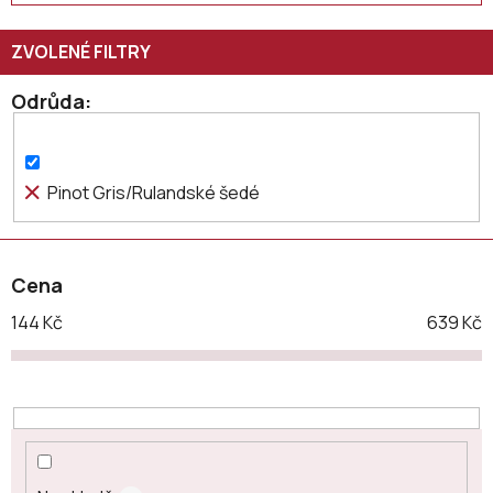
í
p
r
o
Odrůda
d
u
k
Pinot Gris/Rulandské šedé
t
ů
Cena
144
Kč
639
Kč