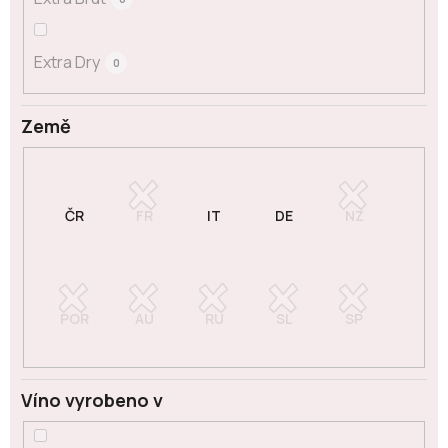
Extra Dry
0
Země
Víno vyrobeno v