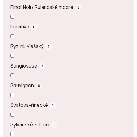
Pinot Noir/ Rulandské modré
8
Primitivo
17
Ryzlink Vlašský
4
Sangiovese
3
Sauvignon
8
Svatovavřinecké
1
Sylvánské zelené
1