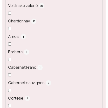
Veltlínské zelené
25
Chardonnay
21
Arneis
1
Barbera
5
Cabernet Franc
1
Cabernet sauvignon
5
Cortese
1