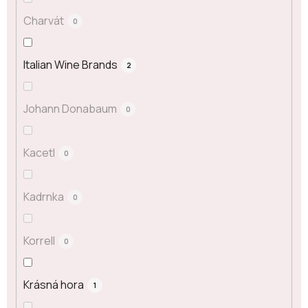
Charvát
0
Italian Wine Brands
2
Johann Donabaum
0
Kacetl
0
Kadrnka
0
Korrell
0
Krásná hora
1