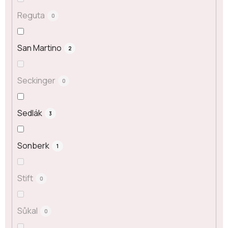
Reguta
0
San Martino
2
Seckinger
0
Sedlák
3
Sonberk
1
Stift
0
Sůkal
0