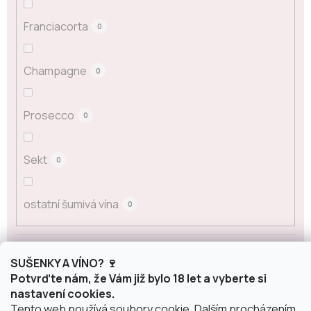
Franciacorta
0
Champagne
0
Prosecco
0
Sekt
0
ostatní šumivá vína
0
Obsah alkoholu
SUŠENKY A VÍNO? 🍷
Potvrďte nám, že Vám již bylo 18 let a vyberte si
nastavení cookies.
0 %
0
Tento web používá soubory cookie. Dalším procházením