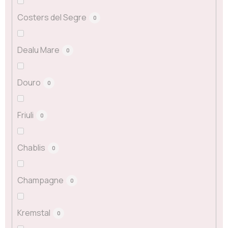
Costers del Segre
0
Dealu Mare
0
Douro
0
Friuli
0
Chablis
0
Champagne
0
Kremstal
0