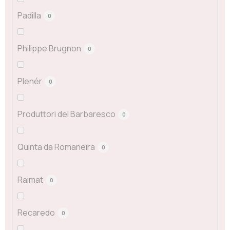
Padilla
0
Philippe Brugnon
0
Plenér
0
Produttori del Barbaresco
0
Quinta da Romaneira
0
Raimat
0
Recaredo
0