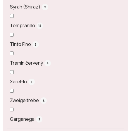
Syrah (Shiraz)
2
Tempranillo
15
Tinto Fino
5
Tramín červený
4
Xarel-lo
1
Zweigeltrebe
4
Garganega
3