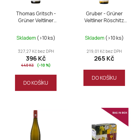
Thomas Gritsch -
Gruber - Grüner
Grüner Veltliner
Veltliner Röschitz
Federspiel Ried Bruck
Weinviertel DAC 2025
2025
Skladem
(>10 ks)
Skladem
(>10 ks)
327,27 Kč bez DPH
219,01 Kč bez DPH
396 Kč
265 Kč
440 Kč
(–10 %)
DO KOŠÍKU
DO KOŠÍKU