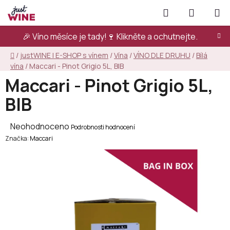
Přejít
Hledat
NÁKUPN
na
KOŠÍK
obsah
🎉 Víno měsíce je tady!🍷
Klikněte a ochutnejte.
Domů
/
justWINE | E-SHOP s vínem
/
Vína
/
VÍNO DLE DRUHU
/
Bílá
vína
/
Maccari - Pinot Grigio 5L, BIB
Maccari - Pinot Grigio 5L,
BIB
Průměrné
Neohodnoceno
Podrobnosti hodnocení
Značka:
hodnocení
Maccari
produktu
je
0,0
z
5
hvězdiček.