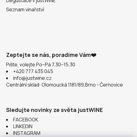
Degustace v justWINE
Seznam vinařství
Zeptejte se nás, poradíme Vám❤️
Pište, volejte Po–Pá 7.30–15.30
+420 777 435 045
info@justwine.cz
Centrální sklad: Olomoucká 1181/89,Brno - Černovice
Sledujte novinky ze světa justWINE
FACEBOOK
LINKEDIN
INSTAGRAM