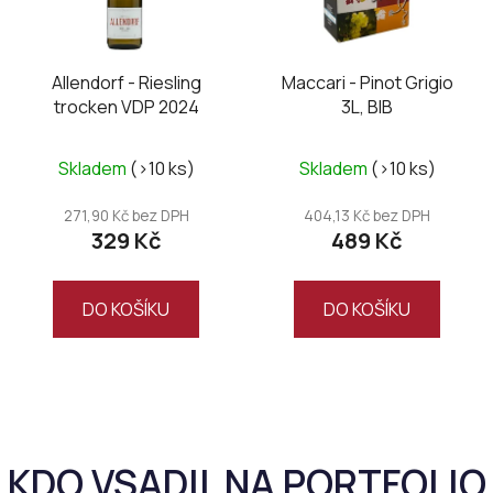
Allendorf - Riesling
Maccari - Pinot Grigio
trocken VDP 2024
3L, BIB
Skladem
(>10 ks)
Skladem
(>10 ks)
271,90 Kč bez DPH
404,13 Kč bez DPH
329 Kč
489 Kč
DO KOŠÍKU
DO KOŠÍKU