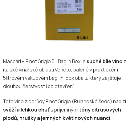
Maccari – Pinot Grigio 5L Bag in Box je
suché bílé víno
z
italské vinařské oblasti Veneto, balené v praktickém
5litrovém vakuovém bag-in-box obalu, který zajišťuje
dlouhou čerstvost i po otevření.
Toto víno z odrůdy Pinot Grigio (Rulandské šedé) nabízí
svěží a lehkou chuť
s příjemnými
tóny citrusových
plodů, hrušky a jemných květinových nuancí
.