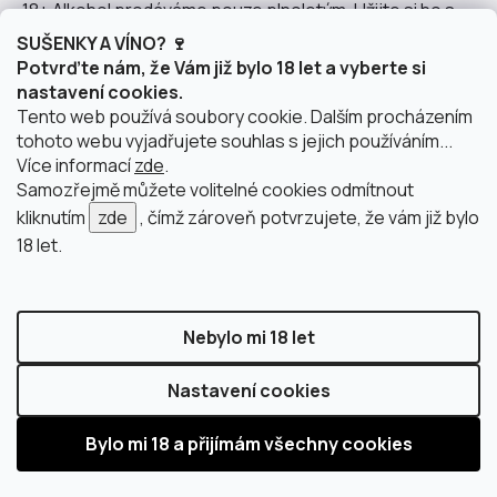
18+ Alkohol prodáváme pouze plnoletým. Užijte si ho s
rozumem.
SUŠENKY A VÍNO? 🍷
Potvrďte nám, že Vám již bylo 18 let a vyberte si
nastavení cookies.
Tento web používá soubory cookie. Dalším procházením
tohoto webu vyjadřujete souhlas s jejich používáním...
Instagram
Více informací
zde
.
Samozřejmě můžete volitelné cookies odmítnout
kliknutím
zde
, čímž zároveň potvrzujete, že vám již bylo
18 let.
doprava po Brně
2 výdejní místa v Brně
Nebylo mi 18 let
Nastavení cookies
Vytvořil Shoptet
Copyright 2026
justWINE
. Všechna práva vyhrazena.
Upravit nastavení cookies