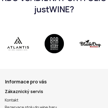
Z
á
Informace pro vás
p
a
Zákaznický servis
t
Kontakt
í
Rezervace stolu do wine baru