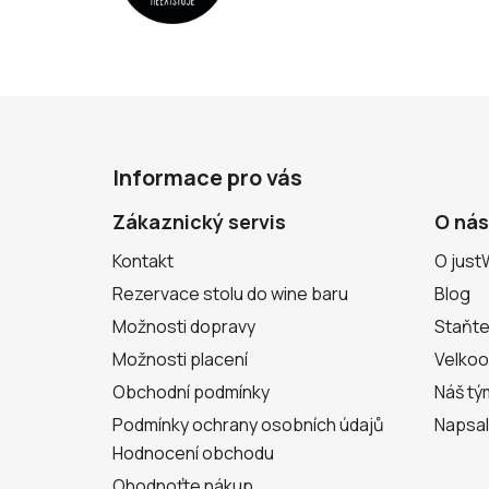
Z
á
Informace pro vás
p
a
Zákaznický servis
O nás
t
Kontakt
O just
í
Rezervace stolu do wine baru
Blog
Možnosti dopravy
Staňte
Možnosti placení
Velko
Obchodní podmínky
Náš tý
Podmínky ochrany osobních údajů
Napsal
Hodnocení obchodu
Ohodnoťte nákup