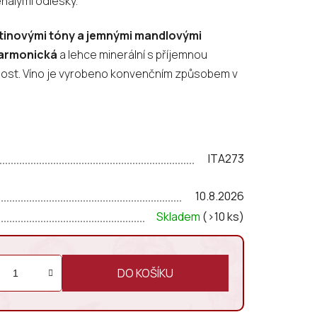
nalými odlesky.
ětinovými tóny a jemnými mandlovými
harmonická
a lehce minerální s příjemnou
lnost. Víno je vyrobeno konvenčním způsobem v
ITA273
10.8.2026
Skladem
(>10 ks)
DO KOŠÍKU