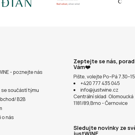
Zeptejte se nás, pora
Vám❤️
WINE - poznejte nás
Pište, volejte Po–Pá 7.30–1
+420 777 435 045
info@justwine.cz
 se součástí týmu
Centrální sklad: Olomoucká
obchod/ B2B
1181/89,Brno - Černovice
m
i o nás
Sledujte novinky ze sv
justWINE