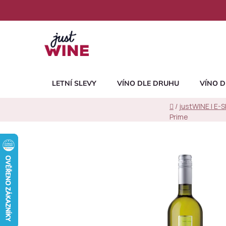
Přejít
na
obsah
LETNÍ SLEVY
VÍNO DLE DRUHU
VÍNO D
Domů
/
justWINE | E-
Prime