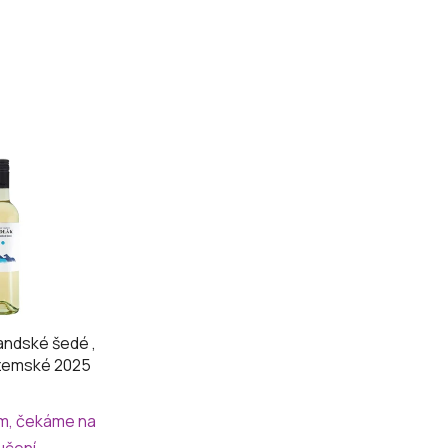
andské šedé ,
zemské 2025
m, čekáme na