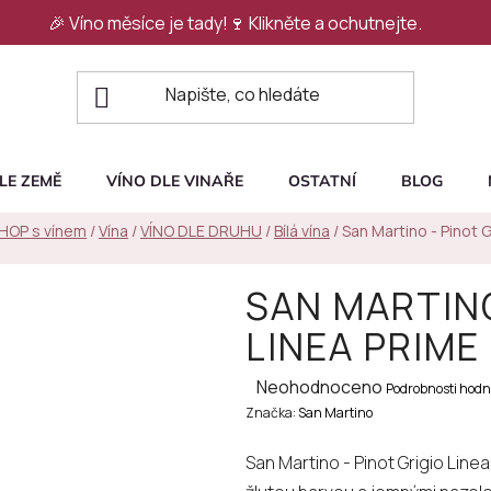
🎉 Víno měsíce je tady!🍷
Klikněte a ochutnejte.
LE ZEMĚ
VÍNO DLE VINAŘE
OSTATNÍ
BLOG
SHOP s vínem
/
Vína
/
VÍNO DLE DRUHU
/
Bílá vína
/
San Martino - Pinot G
SAN MARTINO
LINEA PRIME
Průměrné
Neohodnoceno
Podrobnosti hodn
Značka:
hodnocení
San Martino
produktu
San Martino - Pinot Grigio Linea
je