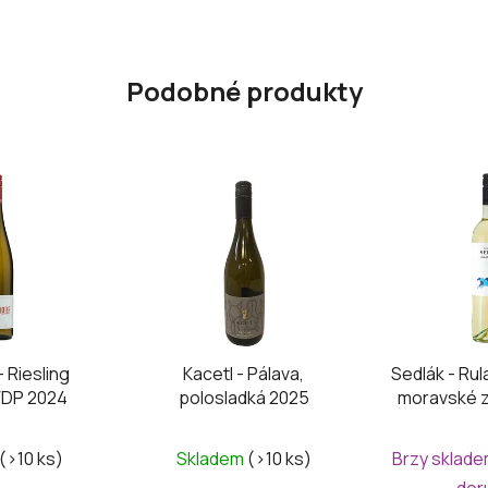
Podobné produkty
- Riesling
Kacetl - Pálava,
Sedlák - Rul
VDP 2024
polosladká 2025
moravské 
(>10 ks)
Skladem
(>10 ks)
Brzy sklade