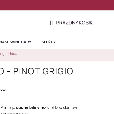
PRÁZDNÝ KOŠÍK
NÁKUPNÍ
KOŠÍK
NAŠE WINE BARY
SLUŽBY
rigio Linea
 - PINOT GRIGIO
ocení
 Prime je
suché bílé víno
s lehkou slámově