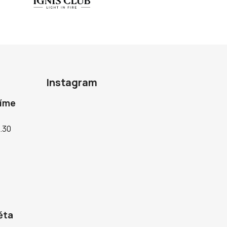
Instagram
díme
5.30
ěta