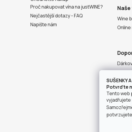
Proč nakupovat vína na justWINE?
Naše 
Nejčastější dotazy - FAQ
Wine b
Napište nám
Online
Dopo
Dárko
Degust
SUŠENKY A 
Seznam
Potvrďte ná
Tento web 
vyjadřujete 
Samozřejmě 
potvrzujete,