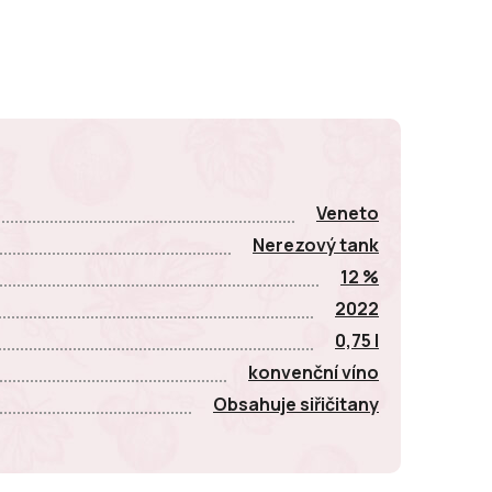
E
Veneto
Nerezový tank
12 %
2022
0,75 l
konvenční víno
Obsahuje siřičitany