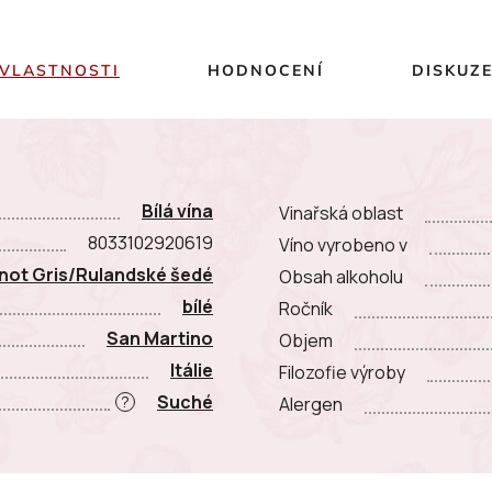
VLASTNOSTI
HODNOCENÍ
DISKUZ
Bílá vína
Vinařská oblast
8033102920619
Víno vyrobeno v
not Gris/Rulandské šedé
Obsah alkoholu
bílé
Ročník
San Martino
Objem
Itálie
Filozofie výroby
Suché
?
Alergen