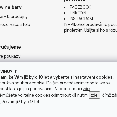
wine bary
FACEBOOK
LINKEDIN
ary & prodejny
INSTAGRAM
 rezervace stolu
18+ Alkohol prodáváme pou
plnoletým. Užijte si ho s ro
ručujeme
vé poukazy
ace v justWINE
VÍNO? 🍷
 vinařství
m, že Vám již bylo 18 let a vyberte si nastavení cookies.
používá soubory cookie. Dalším procházením tohoto webu
souhlas s jejich používáním... Více informací
zde
.
můžete volitelné cookies odmítnout kliknutím
zde
, čímž z
 že vám již bylo 18 let.
doprava po Brně
2 výdejní místa v Brně