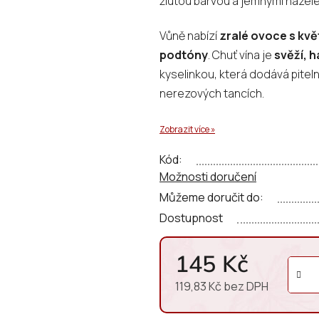
žlutou barvou a jemnými nazele
0,0
z
Vůně nabízí
zralé ovoce s kv
5
podtóny
. Chuť vína je
svěží, 
hvězdiček.
kyselinkou, která dodává pite
nerezových tancích.
Zobrazit více »
Kód:
Možnosti doručení
Můžeme doručit do:
Dostupnost
145 Kč
119,83 Kč bez DPH
Měrná cena: