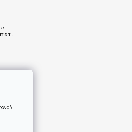
ze
zumem.
ároveň