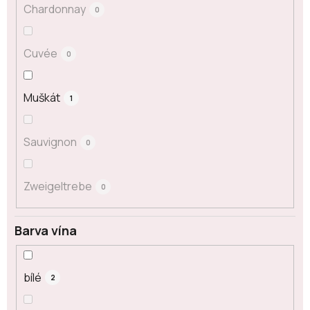
Chardonnay
0
Cuvée
0
Muškát
1
Sauvignon
0
Zweigeltrebe
0
Barva vína
bílé
2