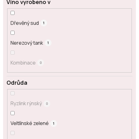
Víno vyrobeno v
Dřevěný sud
1
Nerezový tank
1
Kombinace
0
Odrůda
Ryzlink rýnský
0
Veltlínské zelené
1