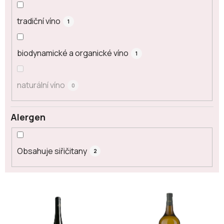
tradiční víno
1
biodynamické a organické víno
1
naturální víno
0
Alergen
Obsahuje siřičitany
2
V
ý
p