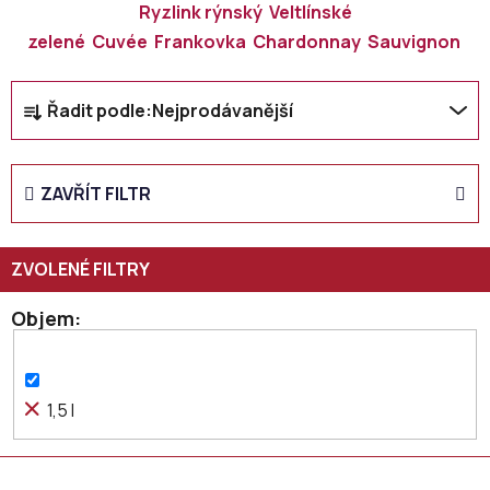
Ryzlink rýnský
Veltlínské
zelené
Cuvée
Frankovka
Chardonnay
Sauvignon
Ř
Řadit podle:
Nejprodávanější
a
z
e
ZAVŘÍT FILTR
n
í
p
r
o
Objem
d
u
k
1,5 l
t
ů