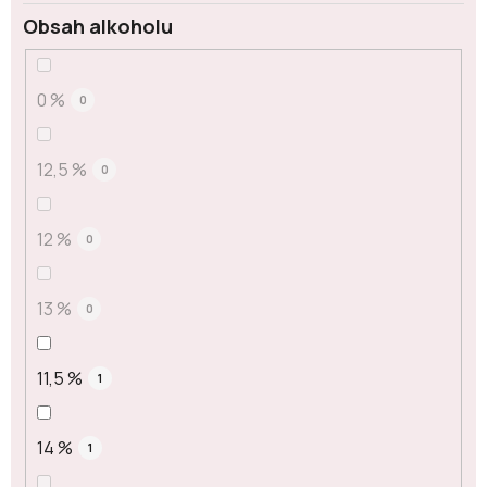
Obsah alkoholu
0 %
0
12,5 %
0
12 %
0
13 %
0
11,5 %
1
14 %
1