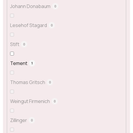
Johann Donabaum
0
Lesehof Stagard
0
Stift
0
Tement
1
Thomas Gritsch
0
Weingut Firmenich
0
Zillinger
0