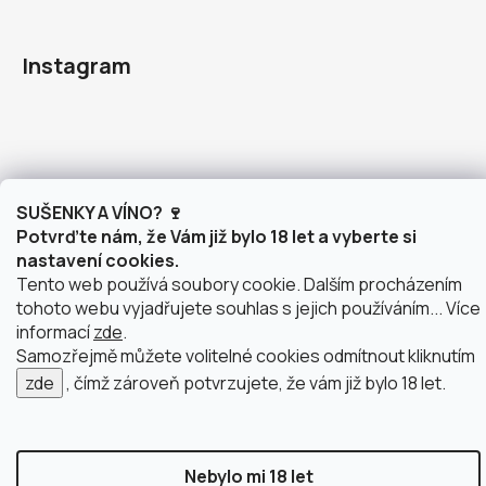
Instagram
doprava po Brně
2 výdejní místa v Brně
SUŠENKY A VÍNO? 🍷
Potvrďte nám, že Vám již bylo 18 let a vyberte si
nastavení cookies.
Tento web používá soubory cookie. Dalším procházením
tohoto webu vyjadřujete souhlas s jejich používáním... Více
Vytvořil Shoptet
informací
zde
.
Copyright 2026
justWINE
. Všechna práva vyhrazena.
Samozřejmě můžete volitelné cookies odmítnout kliknutím
Upravit nastavení cookies
zde
, čímž zároveň potvrzujete, že vám již bylo 18 let.
Nebylo mi 18 let