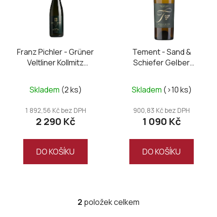
i
s
p
r
o
Franz Pichler - Grüner
Tement - Sand &
Veltliner Kollmitz
Schiefer Gelber
d
Smaragd 2023 magnum
Muskateller 2024
u
MAGNUM
k
Skladem
(2 ks)
Skladem
(>10 ks)
t
1 892,56 Kč bez DPH
900,83 Kč bez DPH
ů
2 290 Kč
1 090 Kč
DO KOŠÍKU
DO KOŠÍKU
2
položek celkem
O