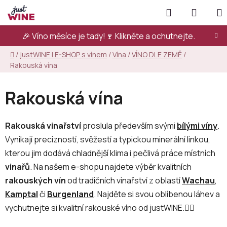
Přejít
Hledat
NÁKUP
na
KOŠÍK
obsah
🎉 Víno měsíce je tady!🍷
Klikněte a ochutnejte.
Domů
/
justWINE | E-SHOP s vínem
/
Vína
/
VÍNO DLE ZEMĚ
/
Rakouská vína
Rakouská vína
Rakouská vinařství
proslula především svými
bílými víny
.
Vynikají precizností, svěžestí a typickou minerální linkou,
kterou jim dodává chladnější klima i pečlivá práce místních
vinařů
. Na našem e-shopu najdete výběr kvalitních
rakouských vín
od tradičních vinařství z oblastí
Wachau
,
Kamptal
či
Burgenland
. Najděte si svou oblíbenou láhev a
vychutnejte si kvalitní rakouské víno od justWINE.👇🏻