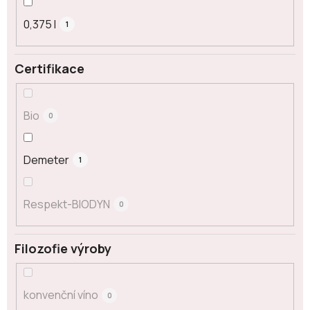
0,375 l
1
Certifikace
Bio
0
Demeter
1
Respekt-BIODYN
0
Filozofie výroby
konvenční víno
0