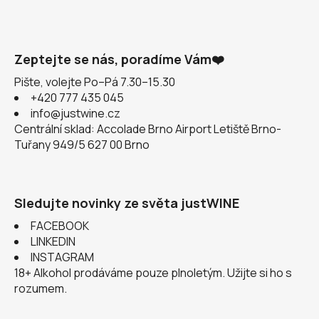
Zeptejte se nás, poradíme Vám❤️
Pište, volejte Po–Pá 7.30–15.30
+420 777 435 045
info@justwine.cz
Centrální sklad: Accolade Brno Airport Letiště Brno-
Tuřany 949/5 627 00 Brno
Sledujte novinky ze světa justWINE
FACEBOOK
LINKEDIN
INSTAGRAM
18+ Alkohol prodáváme pouze plnoletým. Užijte si ho s
rozumem.