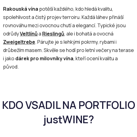
v
l
Rakouská vína
potěší každého, kdo hledá kvalitu,
á
spolehlivost a čistý projev terroiru. Každá láhev přináší
d
rovnováhu mezi ovocnou chutí a elegancí. Typické jsou
a
c
odrůdy
Veltlínů
a
Rieslingů
, ale i bohatá a ovocná
í
Zweigeltrebe
. Párujte je s lehkými pokrmy, rybami i
p
drůbežím masem. Skvěle se hodí pro letní večery na terase
r
i jako
dárek pro milovníky vína
, kteří ocení kvalitu a
v
původ.
k
y
v
ý
p
i
s
u