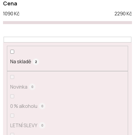
Cena
1090
Kč
2290
Kč
Na skladě
2
Novinka
0
0 % alkoholu
0
LETNÍ SLEVY
0