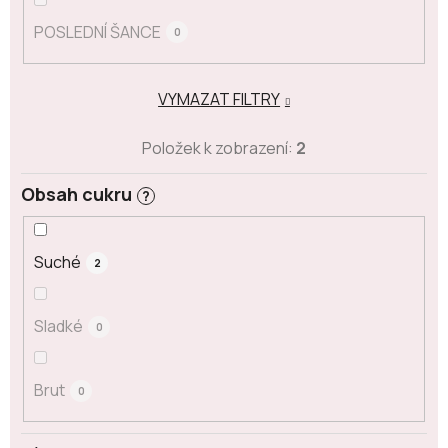
POSLEDNÍ ŠANCE
0
VYMAZAT FILTRY
Položek k zobrazení:
2
Obsah cukru
?
Suché
2
Sladké
0
Brut
0