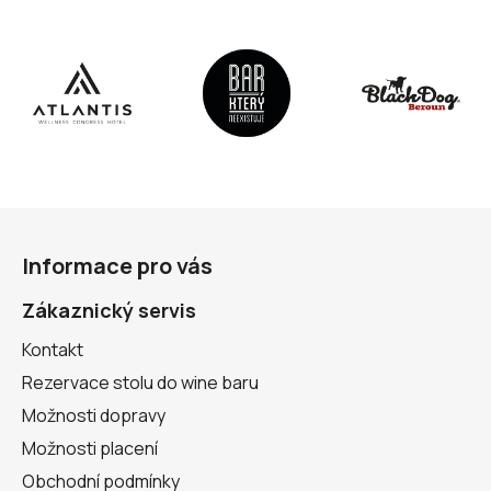
Z
á
Informace pro vás
p
a
Zákaznický servis
t
Kontakt
í
Rezervace stolu do wine baru
Možnosti dopravy
Možnosti placení
Obchodní podmínky