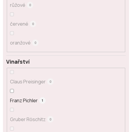
růžové
0
červené
0
oranžové
0
Vinařství
Claus Preisinger
0
Franz Pichler
1
Gruber Röschitz
0