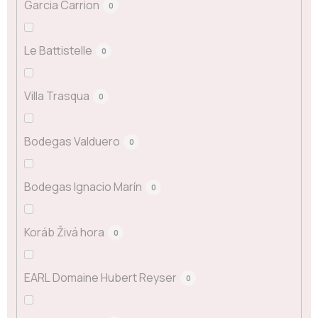
Garcia Carrion
0
Le Battistelle
0
Villa Trasqua
0
Bodegas Valduero
0
Bodegas Ignacio Marín
0
Koráb Živá hora
0
EARL Domaine Hubert Reyser
0