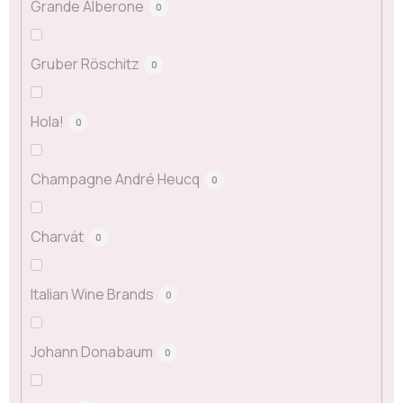
Grande Alberone
0
Gruber Röschitz
0
Hola!
0
Champagne André Heucq
0
Charvát
0
Italian Wine Brands
0
Johann Donabaum
0