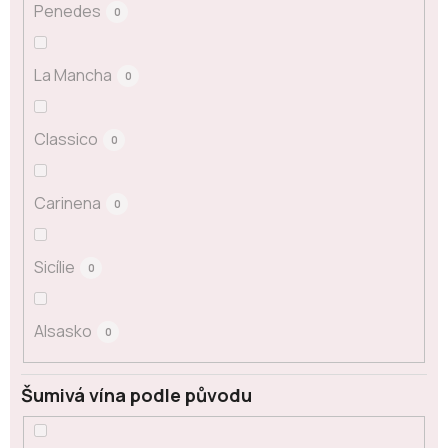
Penedes
0
La Mancha
0
Classico
0
Carinena
0
Sicílie
0
Alsasko
0
Šumivá vína podle původu