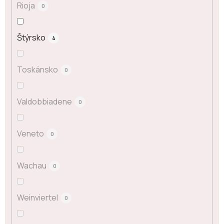
Rioja
0
Štýrsko
4
Toskánsko
0
Valdobbiadene
0
Veneto
0
Wachau
0
Weinviertel
0