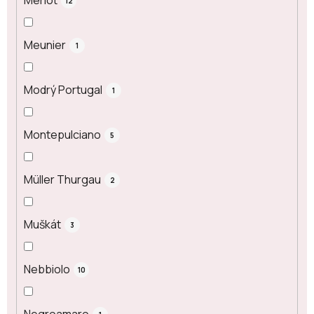
Merlot
12
Meunier
1
Modrý Portugal
1
Montepulciano
5
Müller Thurgau
2
Muškát
3
Nebbiolo
10