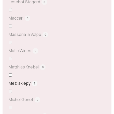
Lesehof Stagard
0
Maccari
0
Masseria la Volpe
0
Matic Wines
0
Matthias Knebel
0
Mezi sklepy
1
Michel Gonet
0