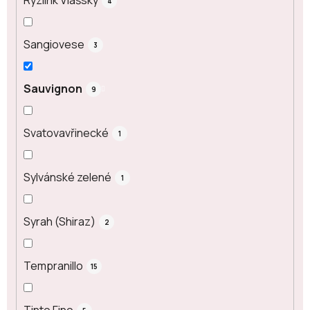
Ryzlink Vlašský
4
Sangiovese
3
Sauvignon
9
Svatovavřinecké
1
Sylvánské zelené
1
Syrah (Shiraz)
2
Tempranillo
15