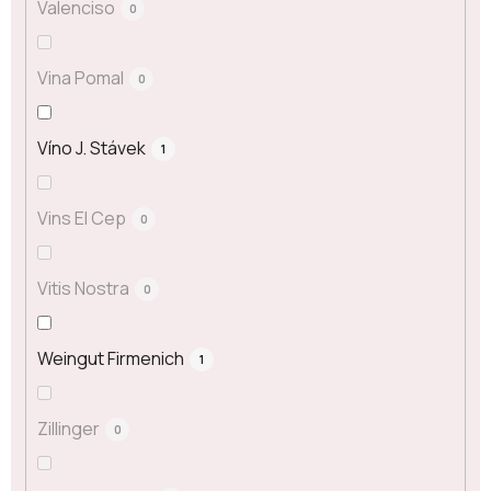
Valenciso
0
Vina Pomal
0
Víno J. Stávek
1
Vins El Cep
0
Vitis Nostra
0
Weingut Firmenich
1
Zillinger
0