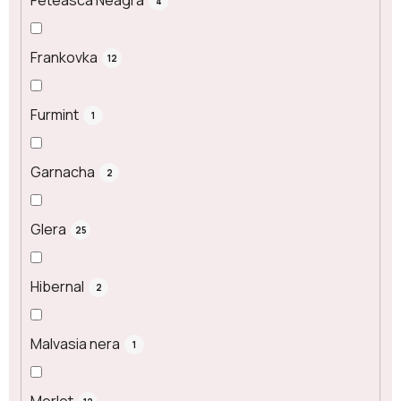
Feteasca Neagra
4
Frankovka
12
Furmint
1
Garnacha
2
Glera
25
Hibernal
2
Malvasia nera
1