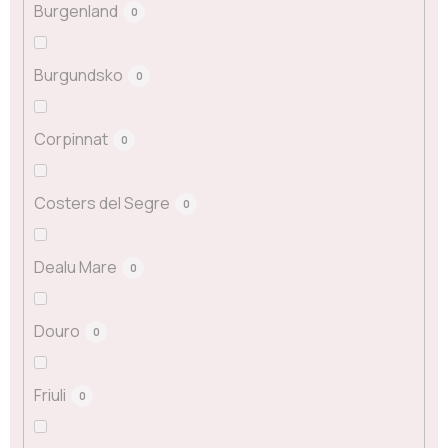
Burgenland
0
Burgundsko
0
Corpinnat
0
Costers del Segre
0
Dealu Mare
0
Douro
0
Friuli
0