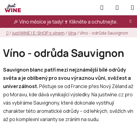
Přejít
Hledat
NÁKUP
na
KOŠÍK
obsah
🎉 Víno měsíce je tady!🍷
Klikněte a ochutnejte.
Domů
/
justWINE | E-SHOP s vínem
/
Vína
/
Víno - odrůda Sauvignon
Víno - odrůda Sauvignon
Sauvignon blanc patří mezi nejznámější bílé odrůdy
světa a je oblíbený pro svou výraznou vůni, svěžest a
univerzálnost.
Pěstuje se od Francie přes Nový Zéland až
po Moravu, kde dává vynikající výsledky. Na justwine.cz pro
vás vybíráme Sauvignony, které dokonale vystihují
charakter této aromatické odrůdy – od lehkých, svěžích vín
až po komplexní varianty se zráním na sudu.