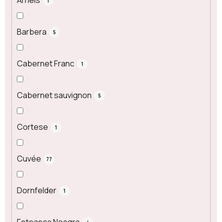
Arneis
1
Barbera
5
Cabernet Franc
1
Cabernet sauvignon
5
Cortese
1
Cuvée
77
Dornfelder
1