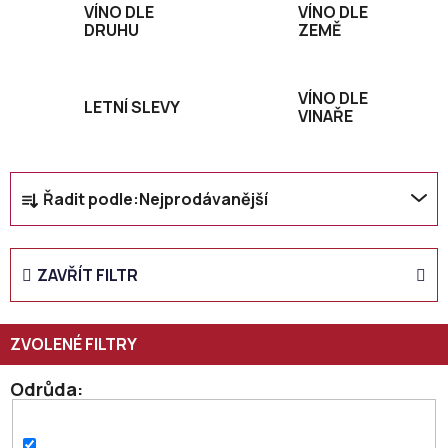
VÍNO DLE
VÍNO DLE
DRUHU
ZEMĚ
VÍNO DLE
LETNÍ SLEVY
VINAŘE
Ř
Řadit podle:
Nejprodávanější
a
z
e
ZAVŘÍT FILTR
n
í
p
r
o
Odrůda
d
u