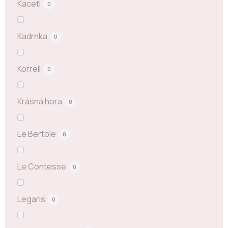
Kacetl
0
Kadrnka
0
Korrell
0
Krásná hora
0
Le Bertole
0
Le Contesse
0
Legaris
0