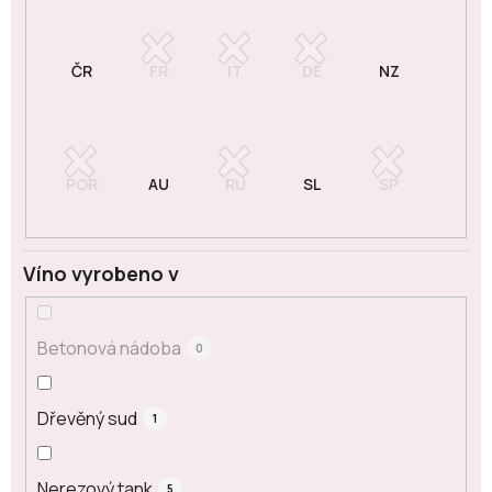
Víno vyrobeno v
Betonová nádoba
0
Dřevěný sud
1
Nerezový tank
5