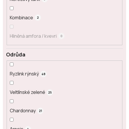
Kombinace
2
Hliněná amfora / kvevri
0
Odrůda
Ryzlink rýnský
48
Veltlínské zelené
25
Chardonnay
21