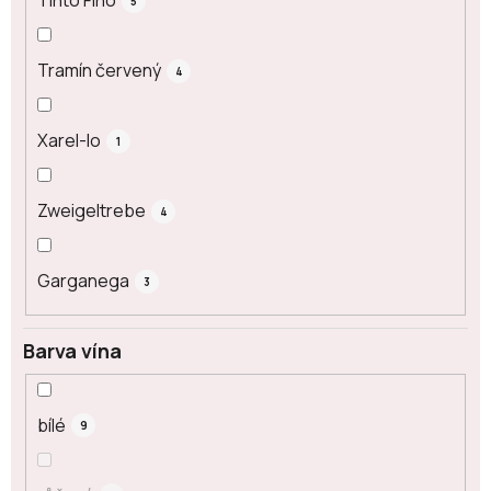
Tinto Fino
5
Tramín červený
4
Xarel-lo
1
Zweigeltrebe
4
Garganega
3
Barva vína
bílé
9