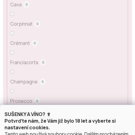
Cava
0
Corpinnat
0
Crémant
0
Franciacorta
0
Champagne
0
Prosecco
0
SUŠENKY A VÍNO? 🍷
Sekt
Potvrďte nám, že Vám již bylo 18 let a vyberte si
0
nastavení cookies.
Tento web používá soubory cookie. Dalším procházením