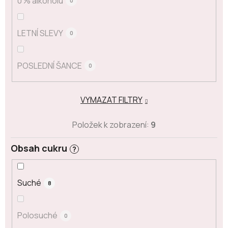
0 % alkoholu
0
LETNÍ SLEVY
0
POSLEDNÍ ŠANCE
0
VYMAZAT FILTRY
Položek k zobrazení:
9
Obsah cukru
?
Suché
8
Polosuché
0