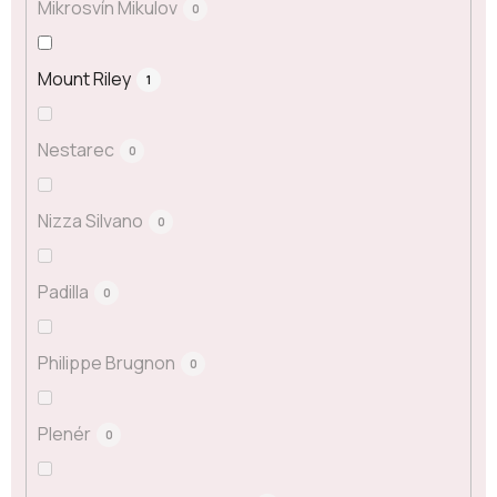
Mikrosvín Mikulov
0
Mount Riley
1
Nestarec
0
Nizza Silvano
0
Padilla
0
Philippe Brugnon
0
Plenér
0