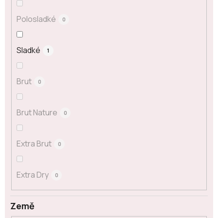
Polosladké
0
Sladké
1
Brut
0
Brut Nature
0
Extra Brut
0
Extra Dry
0
Země