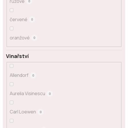
růžové
0
červené
0
oranžové
0
Vinařství
Allendorf
0
Aurelia Visinescu
0
Carl Loewen
0