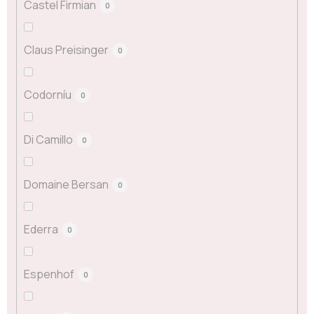
Castel Firmian
0
Claus Preisinger
0
Codorníu
0
Di Camillo
0
Domaine Bersan
0
Ederra
0
Espenhof
0