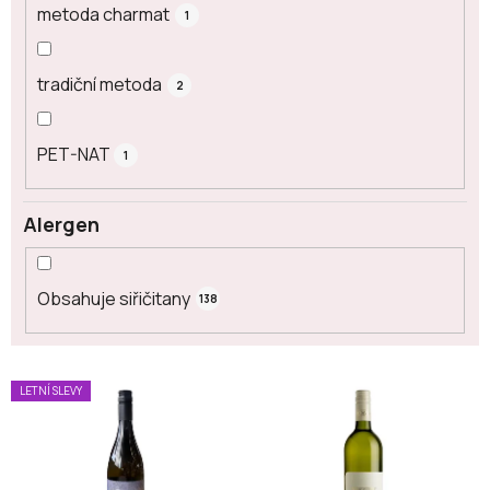
metoda charmat
1
tradiční metoda
2
PET-NAT
1
Alergen
Obsahuje siřičitany
138
V
LETNÍ SLEVY
ý
p
i