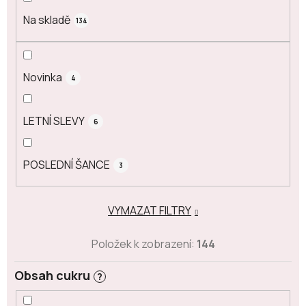
ů
Na skladě
134
Novinka
4
LETNÍ SLEVY
6
POSLEDNÍ ŠANCE
3
VYMAZAT FILTRY
Položek k zobrazení:
144
Obsah cukru
?