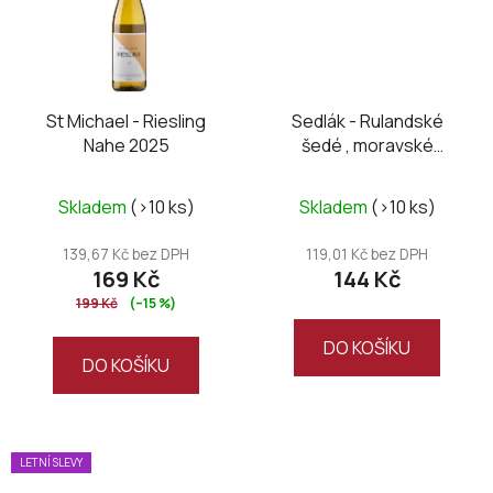
St Michael - Riesling
Sedlák - Rulandské
Nahe 2025
šedé , moravské
zemské 2024
Skladem
(>10 ks)
Skladem
(>10 ks)
139,67 Kč bez DPH
119,01 Kč bez DPH
169 Kč
144 Kč
199 Kč
(–15 %)
DO KOŠÍKU
DO KOŠÍKU
LETNÍ SLEVY