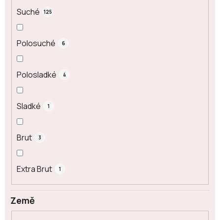
Suché
125
Polosuché
6
Polosladké
4
Sladké
1
Brut
3
Extra Brut
1
Země