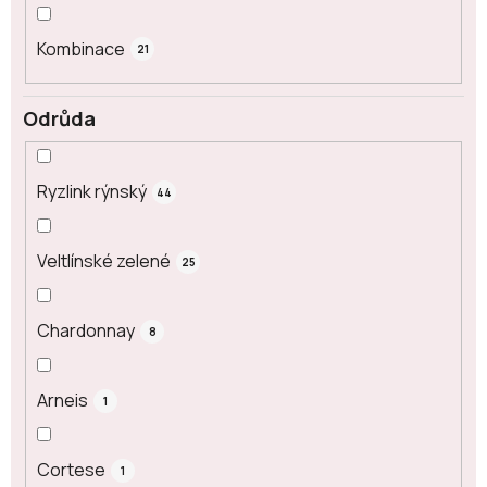
Kombinace
21
Odrůda
Ryzlink rýnský
44
Veltlínské zelené
25
Chardonnay
8
Arneis
1
Cortese
1