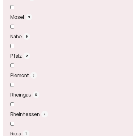
Mosel
9
Nahe
6
Pfalz
2
Piemont
3
Rheingau
5
Rheinhessen
7
Rioja
1