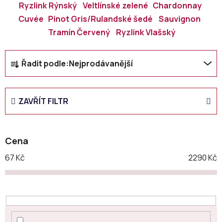
Ryzlink Rýnský
Veltlínské zelené
Chardonnay
Cuvée
Pinot Gris/Rulandské šedé
Sauvignon
Tramín Červený
Ryzlink Vlašský
Ř
Řadit podle:
Nejprodávanější
a
z
e
ZAVŘÍT FILTR
n
í
p
Cena
r
o
67
Kč
2290
Kč
d
u
k
t