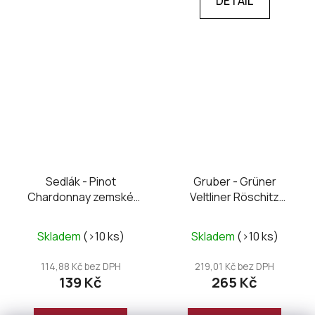
DETAIL
Sedlák - Pinot
Gruber - Grüner
Chardonnay zemské
Veltliner Röschitz
2025
Weinviertel DAC 2025
Skladem
(>10 ks)
Skladem
(>10 ks)
114,88 Kč bez DPH
219,01 Kč bez DPH
139 Kč
265 Kč