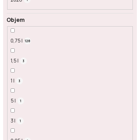
Objem
0,75 l
128
1,5 l
3
1 l
3
5 l
1
3 l
1