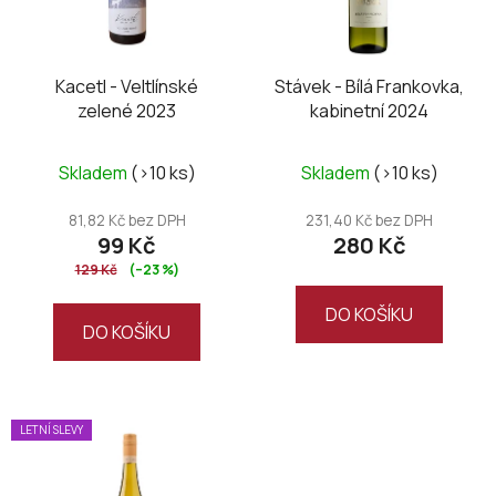
s
p
r
o
Kacetl - Veltlínské
Stávek - Bílá Frankovka,
zelené 2023
kabinetní 2024
d
u
k
Skladem
(>10 ks)
Skladem
(>10 ks)
t
81,82 Kč bez DPH
231,40 Kč bez DPH
ů
99 Kč
280 Kč
129 Kč
(–23 %)
DO KOŠÍKU
DO KOŠÍKU
LETNÍ SLEVY