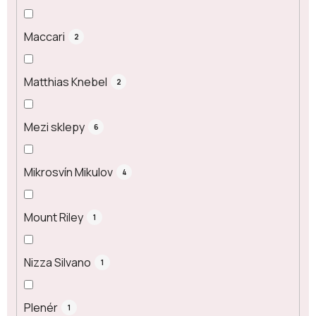
Maccari
2
Matthias Knebel
2
Mezi sklepy
6
Mikrosvín Mikulov
4
Mount Riley
1
Nizza Silvano
1
Plenér
1