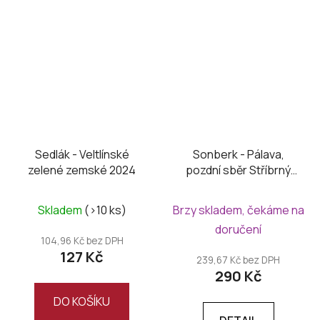
Sedlák - Veltlínské
Sonberk - Pálava,
zelené zemské 2024
pozdní sběr Stříbrný
Sonberk 2024
Skladem
(>10 ks)
Brzy skladem, čekáme na
doručení
104,96 Kč bez DPH
127 Kč
239,67 Kč bez DPH
290 Kč
DO KOŠÍKU