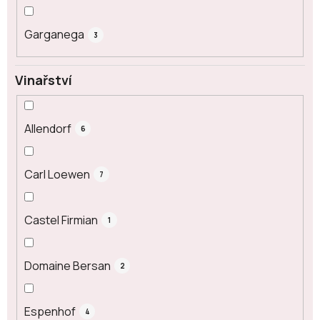
Garganega
3
Vinařství
Allendorf
6
Carl Loewen
7
Castel Firmian
1
Domaine Bersan
2
Espenhof
4