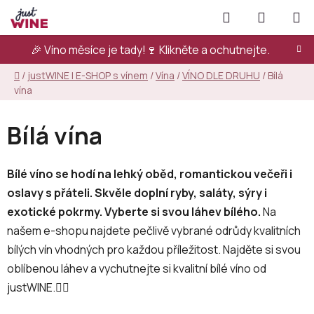
Přejít
Hledat
NÁKUPN
na
KOŠÍK
obsah
🎉 Víno měsíce je tady!🍷
Klikněte a ochutnejte.
Domů
/
justWINE | E-SHOP s vínem
/
Vína
/
VÍNO DLE DRUHU
/
Bílá
vína
Bílá vína
Bílé víno se hodí na lehký oběd, romantickou večeři i
oslavy s přáteli. Skvěle doplní ryby, saláty, sýry i
exotické pokrmy. Vyberte si svou láhev bílého.
Na
našem e-shopu najdete pečlivě vybrané odrůdy kvalitních
bílých vín vhodných pro každou příležitost. Najděte si svou
oblíbenou láhev a vychutnejte si kvalitní bílé víno od
justWINE.👇🏻