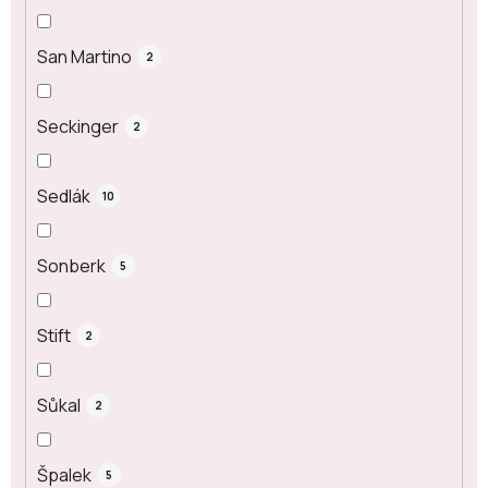
San Martino
2
Seckinger
2
Sedlák
10
Sonberk
5
Stift
2
Sůkal
2
Špalek
5