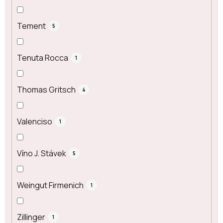
Tement
5
Tenuta Rocca
1
Thomas Gritsch
4
Valenciso
1
Víno J. Stávek
5
Weingut Firmenich
1
Zillinger
1