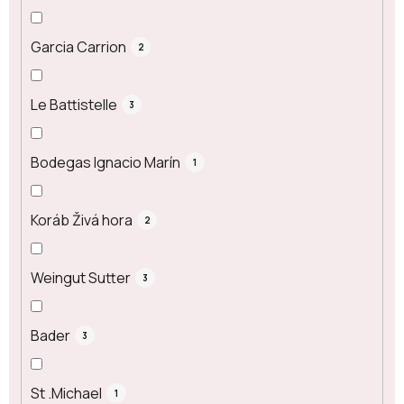
Garcia Carrion
2
Le Battistelle
3
Bodegas Ignacio Marín
1
Koráb Živá hora
2
Weingut Sutter
3
Bader
3
St .Michael
1