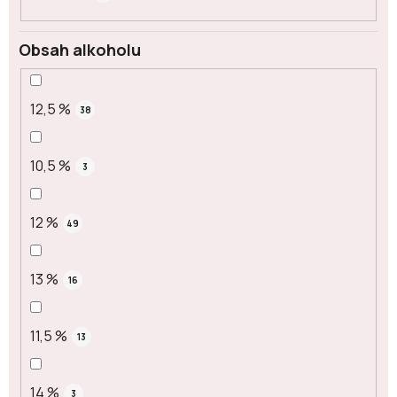
Obsah alkoholu
12,5 %
38
10,5 %
3
12 %
49
13 %
16
11,5 %
13
14 %
3