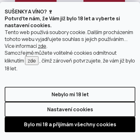
DO KOŠÍKU
DO KOŠÍKU
SUŠENKY A VÍNO? 🍷
Potvrďte nám, že Vám již bylo 18 let a vyberte si
nastavení cookies.
Tento web používá soubory cookie. Dalším procházením
LETNÍ SLEVY
tohoto webu vyjadřujete souhlas s jejich používáním...
Více informací
zde
.
Samozřejmě můžete volitelné cookies odmítnout
kliknutím
zde
, čímž zároveň potvrzujete, že vám již bylo
18 let.
Garcia Carrion - Opera
Carl Loewen - Riesling
Prima Chardonnay
Quant 2025
Nebylo mi 18 let
Nastavení cookies
Skladem
(>10 ks)
Skladem
(>10 ks)
81,82 Kč bez DPH
264,46 Kč bez DPH
99 Kč
320 Kč
139 Kč
(–28 %)