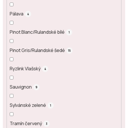
Pálava
4
Pinot Blanc/Rulandské bílé
1
Pinot Gris/Rulandské šedé
15
Ryzlink Vlašský
4
Sauvignon
9
Sylvánské zelené
1
Tramín červený
3