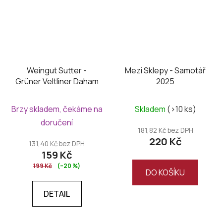
Weingut Sutter -
Mezi Sklepy - Samotář
Grüner Veltliner Daham
2025
Průměrné
Brzy skladem, čekáme na
Skladem
(>10 ks)
hodnocení
doručení
produktu
181,82 Kč bez DPH
220 Kč
je
131,40 Kč bez DPH
159 Kč
5,0
199 Kč
(–20 %)
z
DO KOŠÍKU
5
DETAIL
hvězdiček.