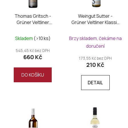
Thomas Gritsch -
Weingut Sutter -
Grüner Veltliner
Grüner Veltliner Klassik
Smaragd Ried Spitzer
Weinviertel DAC 2025
Point 2025
Skladem
(>10 ks)
Brzy skladem, čekáme na
doručení
545,45 Kč bez DPH
660 Kč
173,55 Kč bez DPH
210 Kč
DO KOŠÍKU
DETAIL