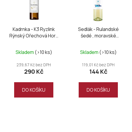
Kadrnka - K3 Ryzlink
Sedlák - Rulandské
Rýnský Ořechová Hora
šedé , moravské
2024
zemské 2025
Skladem
(>10 ks)
Skladem
(>10 ks)
239,67 Kč bez DPH
119,01 Kč bez DPH
290 Kč
144 Kč
DO KOŠÍKU
DO KOŠÍKU