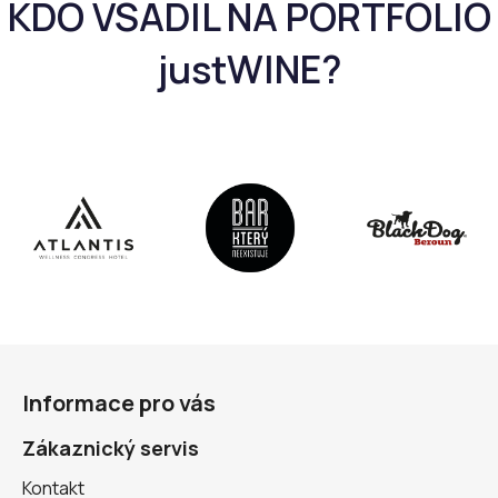
Z
á
Informace pro vás
p
a
Zákaznický servis
t
Kontakt