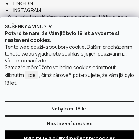
LINKEDIN
INSTAGRAM
18+ Alkohol prodáváme pouze plnoletým. Užijte si ho s
rozumem.
SUŠENKY A VÍNO? 🍷
Potvrďte nám, že Vám již bylo 18 let a vyberte si
nastavení cookies.
Tento web používá soubory cookie. Dalším procházením
tohoto webu vyjadřujete souhlas s jejich používáním...
Instagram
Více informací
zde
.
Samozřejmě můžete volitelné cookies odmítnout
kliknutím
zde
, čímž zároveň potvrzujete, že vám již bylo
18 let.
doprava po Brně
2 výdejní místa v Brně
Nebylo mi 18 let
Nastavení cookies
Vytvořil Shoptet
Copyright 2026
justWINE
. Všechna práva vyhrazena.