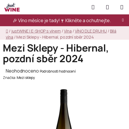
Přejít
Hledat
NÁKUPN
na
KOŠÍK
obsah
🎉 Víno měsíce je tady!🍷
Klikněte a ochutnejte.
Domů
/
justWINE | E-SHOP s vínem
/
Vína
/
VÍNO DLE DRUHU
/
Bílá
vína
/
Mezi Sklepy - Hibernal, pozdní sběr 2024
Mezi Sklepy - Hibernal,
pozdní sběr 2024
Průměrné
Neohodnoceno
Podrobnosti hodnocení
Značka:
hodnocení
Mezi sklepy
produktu
je
0,0
z
5
hvězdiček.