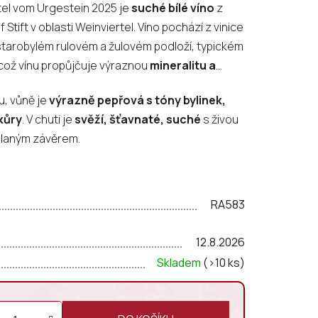
ertel vom Urgestein 2025 je
suché bílé víno
z
tift v oblasti Weinviertel. Víno pochází z vinice
 starobylém rulovém a žulovém podloží, typickém
 což vínu propůjčuje výraznou
mineralitu a
u, vůně je
výrazně pepřová s tóny bylinek,
kůry
. V chuti je
svěží, šťavnaté, suché
s živou
 slaným závěrem.
RA583
12.8.2026
Skladem
(>10 ks)