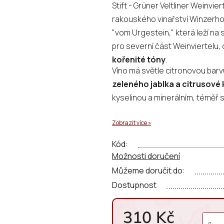
Stift - Grüner Veltliner Weinvi
je
rakouského vinařství Winzerhof S
0,0
"vom Urgestein," která leží na
z
pro severní část Weinviertelu,
5
kořenité tóny
.
hvězdiček.
Víno má světle citronovou barv
zeleného jablka a citrusové 
kyselinou a minerálním, téměř
Zobrazit více »
Kód:
Možnosti doručení
Můžeme doručit do:
Dostupnost
310 Kč