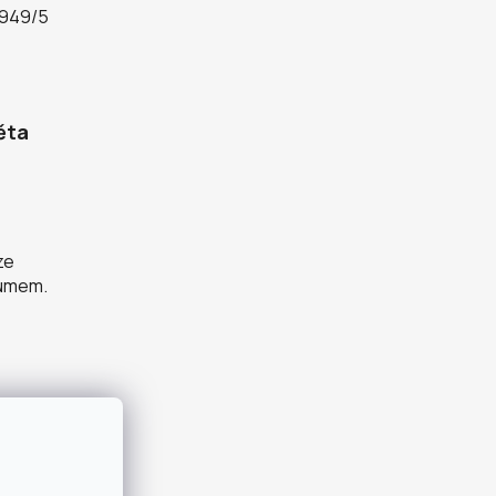
 949/5
ěta
ze
zumem.