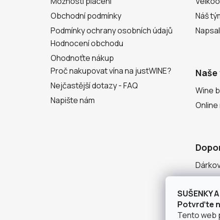
Možnosti placení
Velko
Obchodní podmínky
Náš tý
Podmínky ochrany osobních údajů
Napsal
Hodnocení obchodu
Ohodnoťte nákup
Proč nakupovat vína na justWINE?
Naše 
Nejčastější dotazy - FAQ
Wine b
Napište nám
Online
Dopo
Dárko
Degust
SUŠENKY A 
Seznam
Potvrďte ná
Tento web 