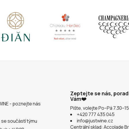
Zeptejte se nás, pora
Vám❤️
WINE - poznejte nás
Pište, volejte Po–Pá 7.30–1
+420 777 435 045
info@justwine.cz
 se součástí týmu
Centrální sklad: Accolade B