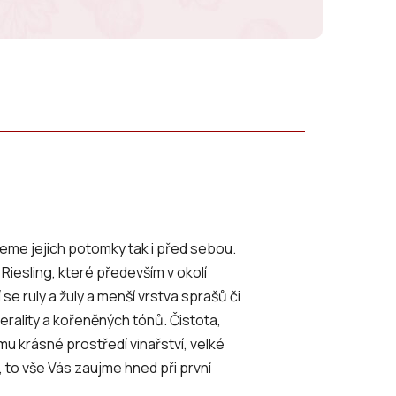
ujeme jejich potomky tak i před sebou.
Riesling, které především v okolí
e ruly a žuly a menší vrstva sprašů či
erality a kořeněných tónů. Čistota,
mu krásné prostředí vinařství, velké
 to vše Vás zaujme hned při první