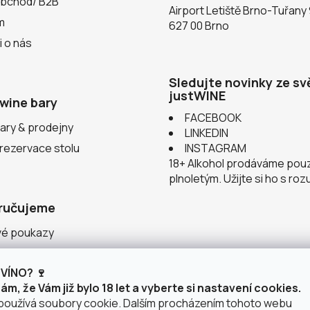
obchod/ B2B
Airport Letiště Brno-Tuřany
m
627 00 Brno
i o nás
Sledujte novinky ze sv
justWINE
wine bary
FACEBOOK
ary & prodejny
LINKEDIN
 rezervace stolu
INSTAGRAM
18+ Alkohol prodáváme pou
plnoletým. Užijte si ho s ro
ručujeme
vé poukazy
ace v justWINE
VÍNO? 🍷
 vinařství
m, že Vám již bylo 18 let a vyberte si nastavení cookies.
používá soubory cookie. Dalším procházením tohoto webu