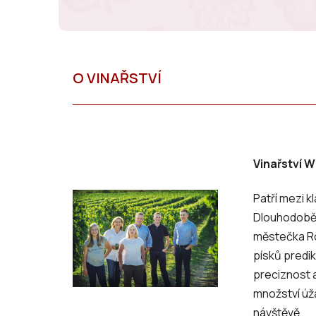
Vinařství W
Patří mezi k
Dlouhodobě p
městečka Rös
písků predik
preciznost a
množství úža
návštěvě.