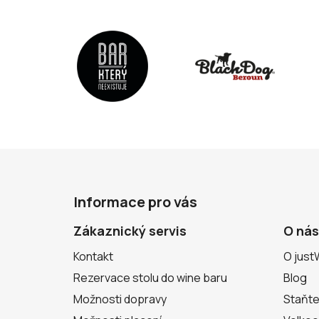
Z
á
Informace pro vás
p
a
Zákaznický servis
O nás
t
Kontakt
O just
í
Rezervace stolu do wine baru
Blog
Možnosti dopravy
Staňte