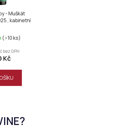
py - Muškát
5 , kabinetní
m
(>10 ks)
Kč bez DPH
0 Kč
OŠÍKU