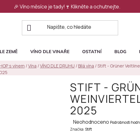
🎉 Víno měsíce je tady!🍷
Klikněte a ochutnejte.
LE ZEMĚ
VÍNO DLE VINAŘE
OSTATNÍ
BLOG
SHOP s vínem
/
Vína
/
VÍNO DLE DRUHU
/
Bílá vína
/
Stift - Grüner Veltlin
2025
STIFT - GRÜ
WEINVIERTE
2025
Průměrné
Neohodnoceno
Podrobnosti hodn
Značka:
hodnocení
Stift
produktu