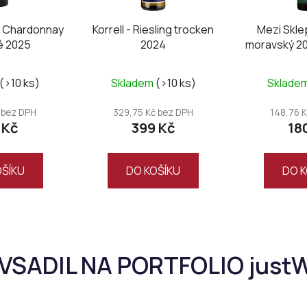
ot Chardonnay
Korrell - Riesling trocken
Mezi Skle
é 2025
2024
moravský 202
(>10 ks)
Skladem
(>10 ks)
Sklade
 bez DPH
329,75 Kč bez DPH
148,76 
 Kč
399 Kč
18
OŠÍKU
DO KOŠÍKU
DO K