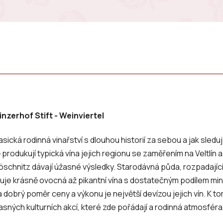
inzerhof Stift - Weinviertel
lasická rodinná vinařství s dlouhou historií za sebou a jak sled
rodukují typická vína jejich regionu se zaměřením na Veltlín a 
chnitz dávají úžasné výsledky. Starodávná půda, rozpadající s
uje krásně ovocná až pikantní vína s dostatečným podílem min
 dobrý poměr ceny a výkonu je největší devízou jejich vín. K to
sných kulturních akcí, které zde pořádají a rodinná atmosféra,