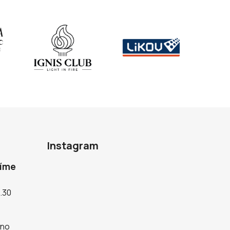
Instagram
díme
5.30
rno