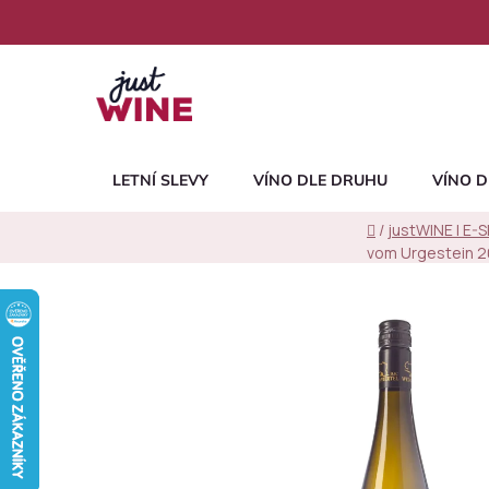
Přejít
na
obsah
LETNÍ SLEVY
VÍNO DLE DRUHU
VÍNO D
Domů
/
justWINE | E-
vom Urgestein 