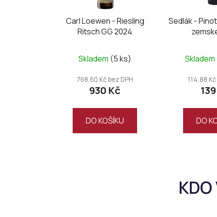
Carl Loewen - Riesling
Sedlák - Pin
Ritsch GG 2024
zemsk
Skladem
(5 ks)
Skladem
768,60 Kč bez DPH
114,88 Kč
930 Kč
139
DO KOŠÍKU
DO K