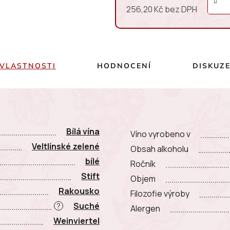
256,20 Kč bez DPH
Měrná cena:
VLASTNOSTI
HODNOCENÍ
DISKUZ
Bílá vína
Víno vyrobeno v
Veltlínské zelené
Obsah alkoholu
bílé
Ročník
Stift
Objem
Rakousko
Filozofie výroby
Suché
?
Alergen
Weinviertel