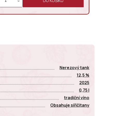
DO KOŠÍKU
E
Nerezový tank
12,5 %
2025
0,75 l
tradiční víno
Obsahuje siřičitany