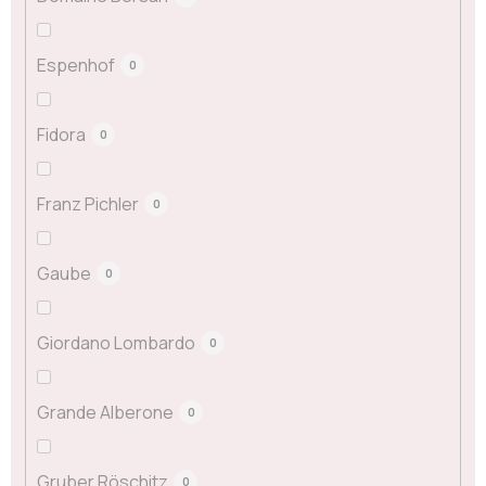
Espenhof
0
Fidora
0
Franz Pichler
0
Gaube
0
Giordano Lombardo
0
Grande Alberone
0
Gruber Röschitz
0