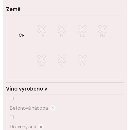
Země
Víno vyrobeno v
Betonová nádoba
0
Dřevěný sud
0