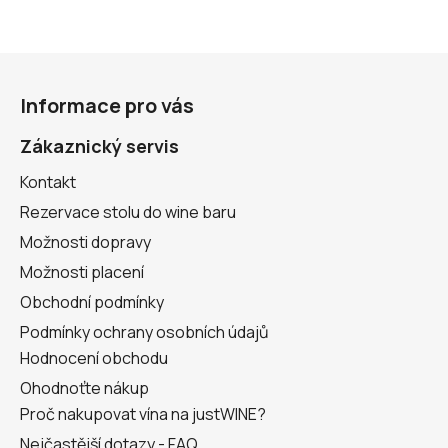
s
u
Z
á
Informace pro vás
p
a
Zákaznický servis
t
Kontakt
í
Rezervace stolu do wine baru
Možnosti dopravy
Možnosti placení
Obchodní podmínky
Podmínky ochrany osobních údajů
Hodnocení obchodu
Ohodnoťte nákup
Proč nakupovat vína na justWINE?
Nejčastější dotazy - FAQ