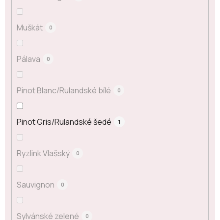
Muškát
0
Pálava
0
Pinot Blanc/Rulandské bílé
0
Pinot Gris/Rulandské šedé
1
Ryzlink Vlašský
0
Sauvignon
0
Sylvánské zelené
0