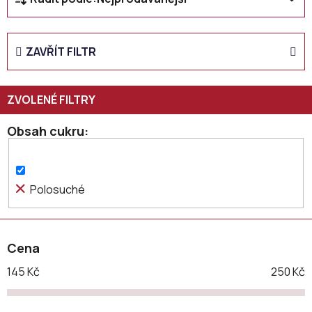
a
z
e
ZAVŘÍT FILTR
n
í
p
r
o
Obsah cukru
d
u
k
Polosuché
t
ů
Cena
145
Kč
250
Kč