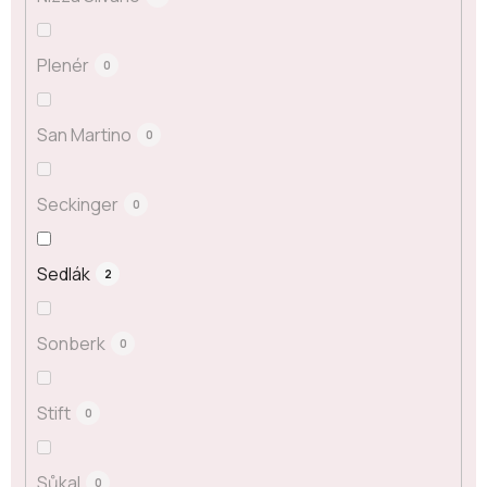
Plenér
0
San Martino
0
Seckinger
0
Sedlák
2
Sonberk
0
Stift
0
Sůkal
0