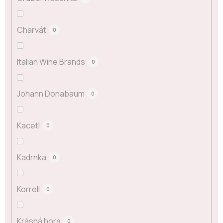
Charvát
0
Italian Wine Brands
0
Johann Donabaum
0
Kacetl
0
Kadrnka
0
Korrell
0
Krásná hora
0