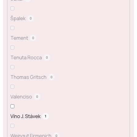
Špalek
0
Tement
0
Tenuta Rocca
0
Thomas Gritsch
0
Valenciso
0
Víno J. Stávek
1
Weingut Firmenich
0