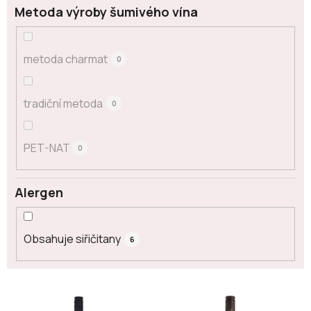
Metoda výroby šumivého vína
metoda charmat
0
tradiční metoda
0
PET-NAT
0
Alergen
Obsahuje siřičitany
6
V
ý