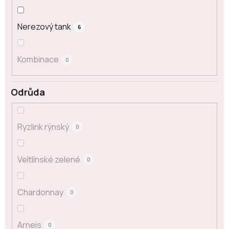
Nerezový tank
6
Kombinace
0
Odrůda
Ryzlink rýnský
0
Veltlínské zelené
0
Chardonnay
0
Arneis
0