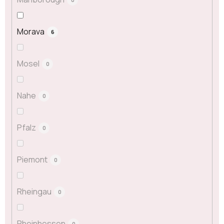
Morava
6
Mosel
0
Nahe
0
Pfalz
0
Piemont
0
Rheingau
0
Rheinhessen
0