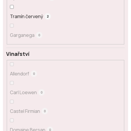
Tramín červený
2
Garganega
0
Vinařství
Allendorf
0
Carl Loewen
0
Castel Firmian
0
Domaine Bersan
0