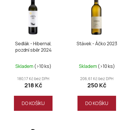
p
i
s
p
r
o
Sedlák - Hibernal,
Stávek - Áčko 2023
pozdní sběr 2024
d
u
k
Skladem
(>10 ks)
Skladem
(>10 ks)
t
180,17 Kč bez DPH
206,61 Kč bez DPH
ů
218 Kč
250 Kč
DO KOŠÍKU
DO KOŠÍKU