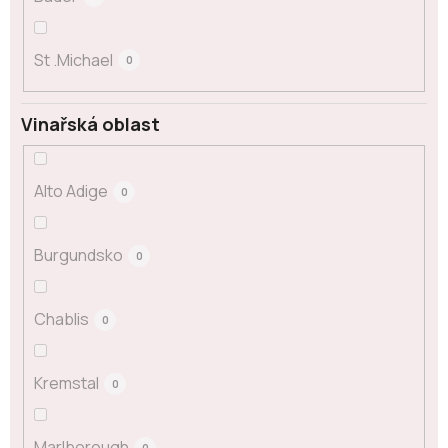
St .Michael
0
Vinařská oblast
Alto Adige
0
Burgundsko
0
Chablis
0
Kremstal
0
Marlborough
0