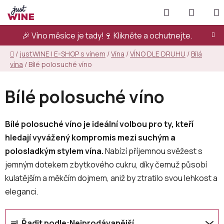
Přejít
Hledat
NÁKUP
na
KOŠÍK
obsah
🎉 Víno měsíce je tady!🍷
Klikněte a ochutnejte.
Domů
/
justWINE | E-SHOP s vínem
/
Vína
/
VÍNO DLE DRUHU
/
Bílá
vína
/
Bílé polosuché víno
Bílé polosuché víno
Bílé polosuché víno je ideální volbou pro ty, kteří
hledají vyvážený kompromis mezi suchým a
polosladkým stylem vína.
Nabízí příjemnou svěžest s
jemným dotekem zbytkového cukru, díky čemuž působí
kulatějším a měkčím dojmem, aniž by ztratilo svou lehkost a
eleganci.
Ř
Řadit podle:
Nejprodávanější