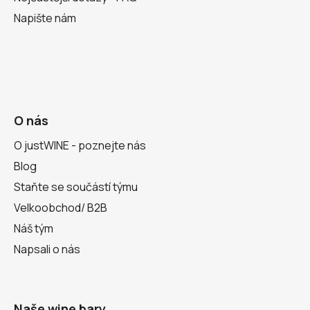
Napište nám
O nás
O justWINE - poznejte nás
Blog
Staňte se součástí týmu
Velkoobchod/ B2B
Náš tým
Napsali o nás
Naše wine bary