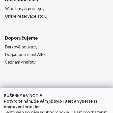
Wine bary & prodejny
Online rezervace stolu
Doporučujeme
Dárkové poukazy
Degustace v justWINE
Seznam vinařství
SUŠENKY A VÍNO? 🍷
Zeptejte se nás, poradíme Vám❤️
Potvrďte nám, že Vám již bylo 18 let a vyberte si
nastavení cookies.
Pište, volejte Po–Pá 7.30–15.30
Tento web používá soubory cookie. Dalším procházením