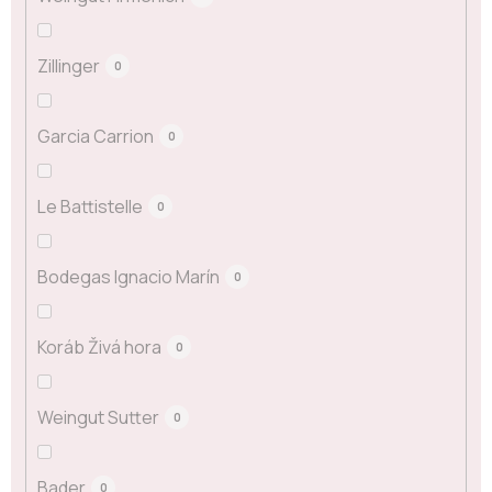
Zillinger
0
Garcia Carrion
0
Le Battistelle
0
Bodegas Ignacio Marín
0
Koráb Živá hora
0
Weingut Sutter
0
Bader
0