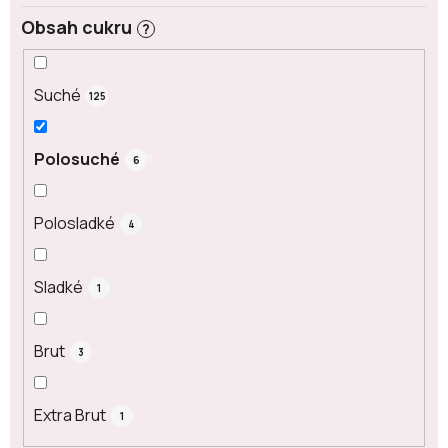
Obsah cukru
?
Suché
125
Polosuché
6
Polosladké
4
Sladké
1
Brut
3
Extra Brut
1