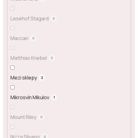
Lesehof Stagard
0
Maccari
0
Matthias Knebel
0
Mezi sklepy
2
Mikrosvín Mikulov
1
Mount Riley
0
Nizza Silvano
0