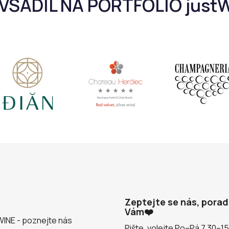
Zeptejte se nás, pora
Vám❤️
WINE - poznejte nás
Pište, volejte Po–Pá 7.30–1