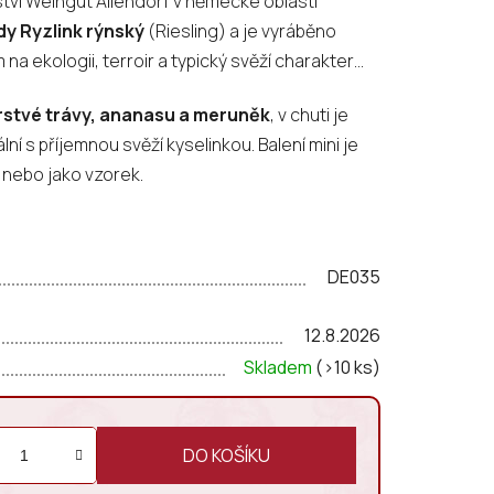
ařství Weingut Allendorf v německé oblasti
y Ryzlink rýnský
(Riesling) a je vyráběno
a ekologii, terroir a typický svěží charakter
rstvé trávy, ananasu a meruněk
, v chuti je
lní s příjemnou svěží kyselinkou. Balení mini je
nebo jako vzorek.
DE035
12.8.2026
Skladem
(>10 ks)
DO KOŠÍKU