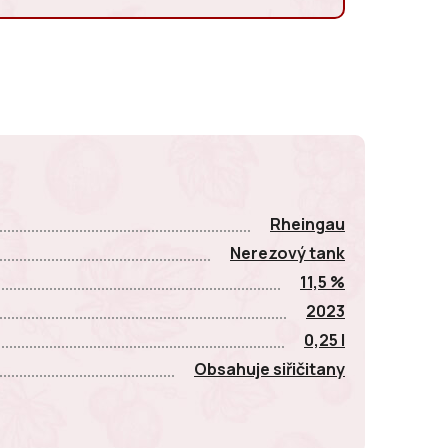
E
Rheingau
Nerezový tank
11,5 %
2023
0,25 l
Obsahuje siřičitany