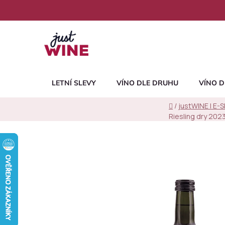
Přejít
na
obsah
LETNÍ SLEVY
VÍNO DLE DRUHU
VÍNO D
Domů
/
justWINE | E-
Riesling dry 2023