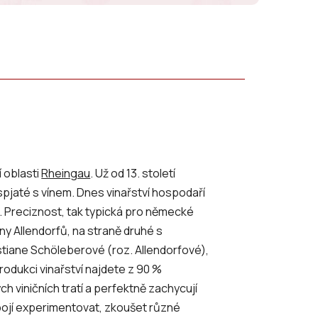
í oblasti
Rheingau
. Už od 13. století
 spjaté s vínem. Dnes vinařství hospodaří
i. Preciznost, tak typická pro německé
iny Allendorfů, na straně druhé s
iane Schöleberové (roz. Allendorfové),
rodukci vinařství najdete z 90 %
ých viničních tratí a perfektně zachycují
nebojí experimentovat, zkoušet různé