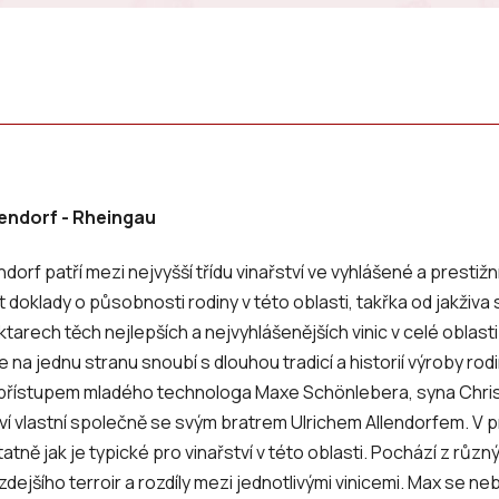
llendorf - Rheingau
ndorf
patří mezi nejvyšší třídu vinařství ve vyhlášené a prestižn
 doklady o působnosti rodiny v této oblasti, takřka od jakživa
ktarech těch nejlepších a nejvyhlášenějších vinic v celé oblast
e na jednu stranu snoubí s dlouhou tradicí a historií výroby rod
přístupem mladého technologa Maxe Schönlebera, syna Christ
tví vlastní společně se svým bratrem Ulrichem Allendorfem. V p
tatně jak je typické pro vinařství v této oblasti. Pochází z různ
zdejšího terroir a rozdíly mezi jednotlivými vinicemi. Max se 