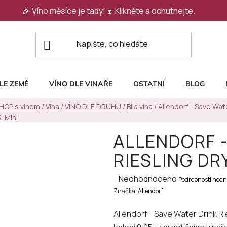
🎉 Víno měsíce je tady!🍷
Klikněte a ochutnejte.
LE ZEMĚ
VÍNO DLE VINAŘE
OSTATNÍ
BLOG
SHOP s vínem
/
Vína
/
VÍNO DLE DRUHU
/
Bílá vína
/
Allendorf - Save Wat
, Mini
ALLENDORF -
RIESLING DRY
Průměrné
Neohodnoceno
Podrobnosti hodn
Značka:
hodnocení
Allendorf
produktu
Allendorf - Save Water Drink Ri
je