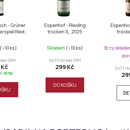
sch - Grüner
Espenhof - Riesling
Espenhof 
erspiel Ried
trocken 1L, 2025
trock
 2025
(>10 ks)
Skladem
(>10 ks)
Brzy sklade
dor
 bez DPH
247,11 Kč bez DPH
 Kč
299 Kč
247,11 
(–10 %)
29
DO KOŠÍKU
OŠÍKU
DE