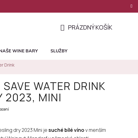
PRÁZDNÝ KOŠÍK
NÁKUPNÍ
KOŠÍK
NAŠE WINE BARY
SLUŽBY
er Drink
 SAVE WATER DRINK
 2023, MINI
ocení
esling dry 2023 Mini je
suché bílé víno
v menším