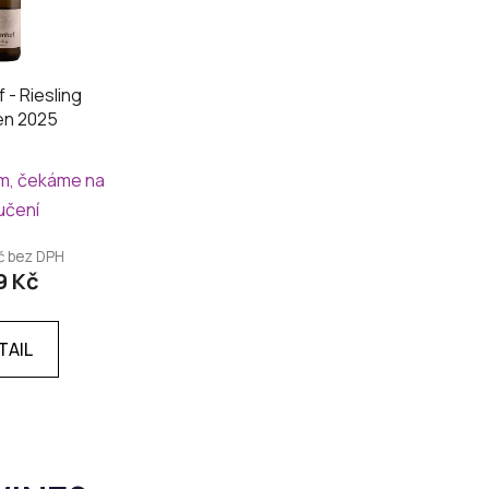
- Riesling
en 2025
m, čekáme na
učení
Kč bez DPH
9 Kč
TAIL