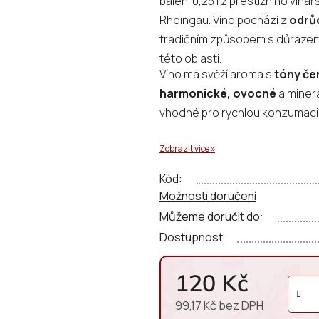
balení 0,25 l z prestižního vin
0,0
Rheingau. Víno pochází z
odrůd
z
tradičním způsobem s důrazem n
5
této oblasti.
hvězdiček.
Víno má svěží aroma s
tóny če
harmonické, ovocné
a minerá
vhodné pro rychlou konzumaci 
Zobrazit více »
Kód:
Možnosti doručení
Můžeme doručit do:
Dostupnost
120 Kč
99,17 Kč bez DPH