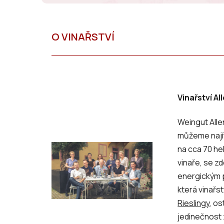
Vinařství A
Weingut Alle
můžeme najít
na cca 70 he
vinaře, se zd
energickým 
která vinařs
Rieslingy
, os
jedinečnost 