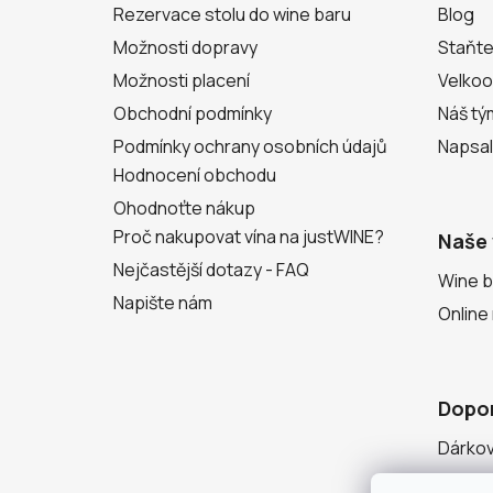
Rezervace stolu do wine baru
Blog
Možnosti dopravy
Staňte
Možnosti placení
Velko
Obchodní podmínky
Náš tý
Podmínky ochrany osobních údajů
Napsal
Hodnocení obchodu
Ohodnoťte nákup
Proč nakupovat vína na justWINE?
Naše 
Nejčastější dotazy - FAQ
Wine b
Napište nám
Online
Dopo
Dárko
Degust