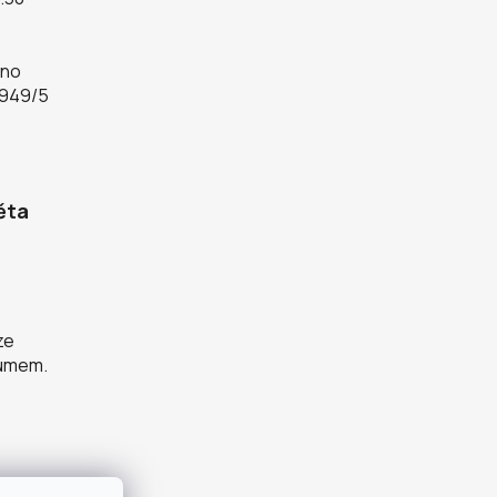
rno
 949/5
ěta
ze
zumem.