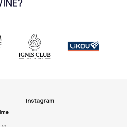
Instagram
díme
5.30