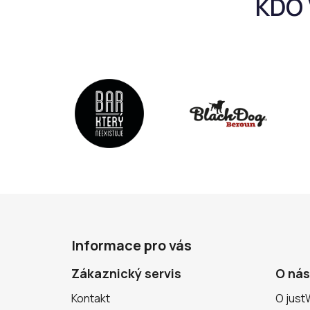
Z
á
Informace pro vás
p
a
Zákaznický servis
O nás
t
Kontakt
O just
í