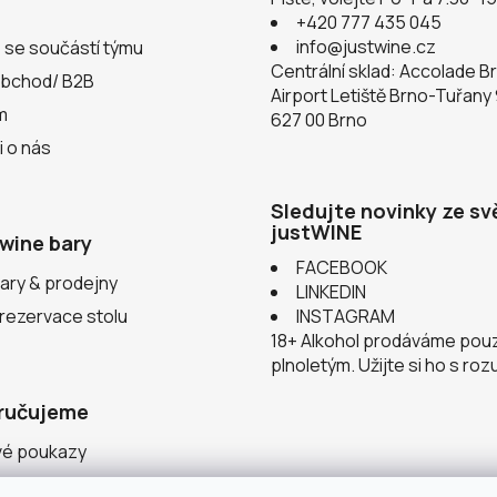
+420 777 435 045
info@justwine.cz
 se součástí týmu
Centrální sklad: Accolade B
obchod/ B2B
Airport Letiště Brno-Tuřany
m
627 00 Brno
i o nás
Sledujte novinky ze sv
justWINE
wine bary
FACEBOOK
ary & prodejny
LINKEDIN
 rezervace stolu
INSTAGRAM
18+ Alkohol prodáváme pou
plnoletým. Užijte si ho s ro
ručujeme
vé poukazy
ace v justWINE