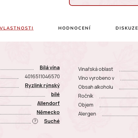
Měrná cena:
VLASTNOSTI
HODNOCENÍ
DISKUZ
Bílá vína
Vinařská oblast
4016511046570
Víno vyrobeno v
Ryzlink rýnský
Obsah alkoholu
bílé
Ročník
Allendorf
Objem
Německo
Alergen
Suché
?