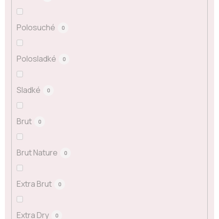
Polosuché
0
Polosladké
0
Sladké
0
Brut
0
Brut Nature
0
Extra Brut
0
Extra Dry
0