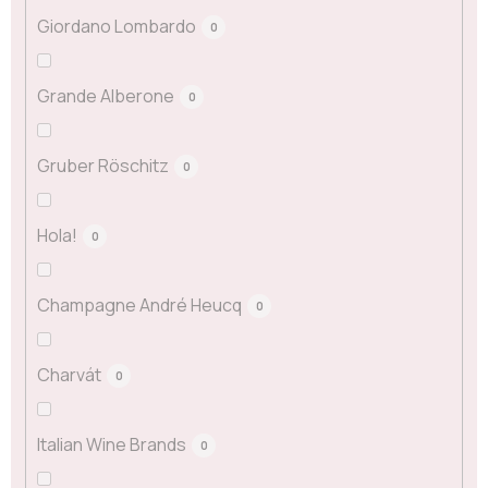
Giordano Lombardo
0
Grande Alberone
0
Gruber Röschitz
0
Hola!
0
Champagne André Heucq
0
Charvát
0
Italian Wine Brands
0