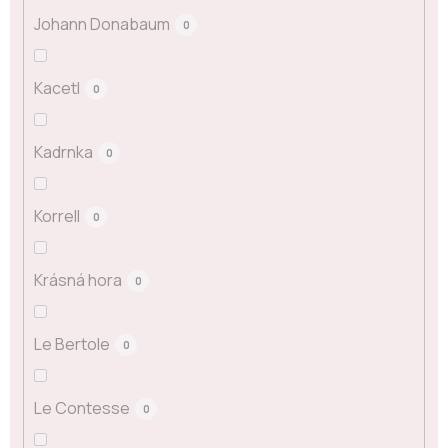
Johann Donabaum
0
Kacetl
0
Kadrnka
0
Korrell
0
Krásná hora
0
Le Bertole
0
Le Contesse
0