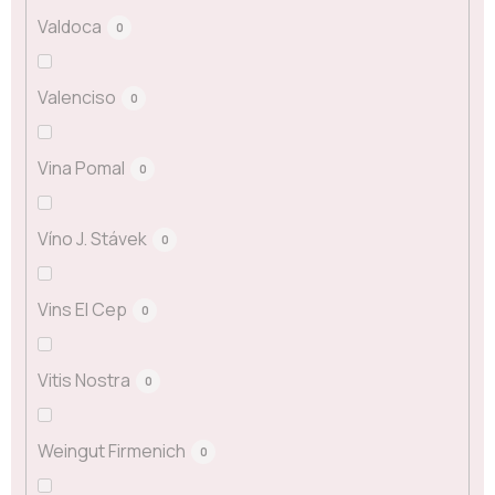
Valdoca
0
Valenciso
0
Vina Pomal
0
Víno J. Stávek
0
Vins El Cep
0
Vitis Nostra
0
Weingut Firmenich
0