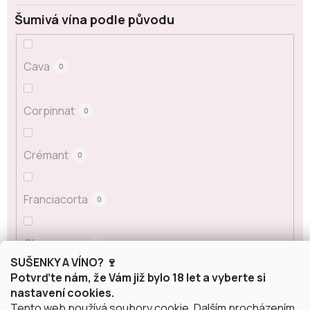
Šumivá vína podle původu
Cava
0
Corpinnat
0
Crémant
0
Franciacorta
0
Champagne
0
SUŠENKY A VÍNO? 🍷
Potvrďte nám, že Vám již bylo 18 let a vyberte si
Prosecco
0
nastavení cookies.
Tento web používá soubory cookie. Dalším procházením