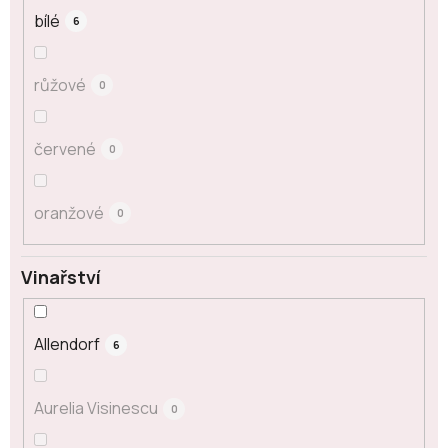
bílé
6
růžové
0
červené
0
oranžové
0
Vinařství
Allendorf
6
Aurelia Visinescu
0