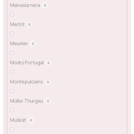
Malvasia nera
0
Merlot
0
Meunier
0
Modrý Portugal
0
Montepulciano
0
Müller Thurgau
0
Muškát
0