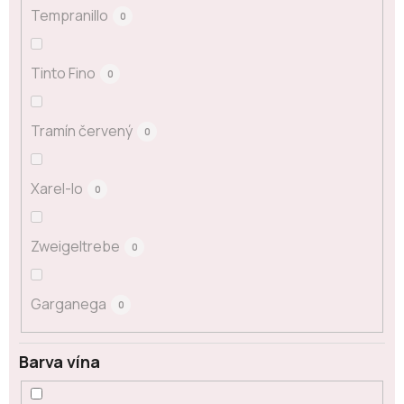
Tempranillo
0
Tinto Fino
0
Tramín červený
0
Xarel-lo
0
Zweigeltrebe
0
Garganega
0
Barva vína