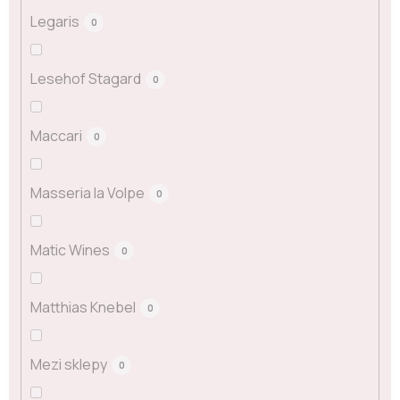
Legaris
0
Lesehof Stagard
0
Maccari
0
Masseria la Volpe
0
Matic Wines
0
Matthias Knebel
0
Mezi sklepy
0