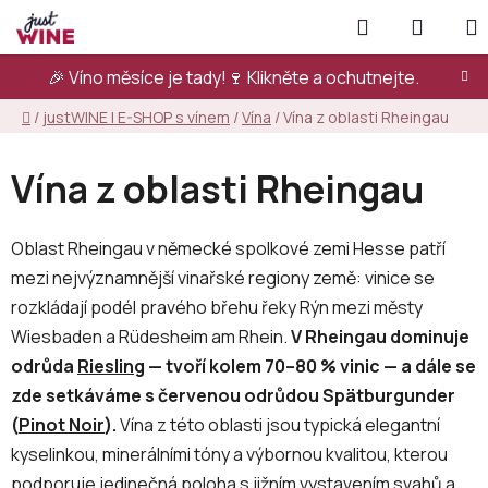
Přejít
Hledat
NÁKUP
na
KOŠÍK
obsah
🎉 Víno měsíce je tady!🍷
Klikněte a ochutnejte.
Domů
/
justWINE | E-SHOP s vínem
/
Vína
/
Vína z oblasti Rheingau
Vína z oblasti Rheingau
Oblast Rheingau v německé spolkové zemi Hesse patří
mezi nejvýznamnější vinařské regiony země: vinice se
rozkládají podél pravého břehu řeky Rýn mezi městy
Wiesbaden a Rüdesheim am Rhein.
V Rheingau dominuje
odrůda
Riesling
— tvoří kolem 70–80 % vinic — a dále se
zde setkáváme s červenou odrůdou Spätburgunder
(
Pinot Noir
).
Vína z této oblasti jsou typická elegantní
kyselinkou, minerálními tóny a výbornou kvalitou, kterou
podporuje jedinečná poloha s jižním vystavením svahů a