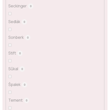
Seckinger
0
Sedlák
0
Sonberk
0
Stift
0
Sůkal
0
Špalek
0
Tement
0