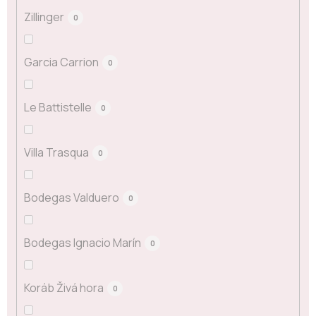
Zillinger
0
Garcia Carrion
0
Le Battistelle
0
Villa Trasqua
0
Bodegas Valduero
0
Bodegas Ignacio Marín
0
Koráb Živá hora
0