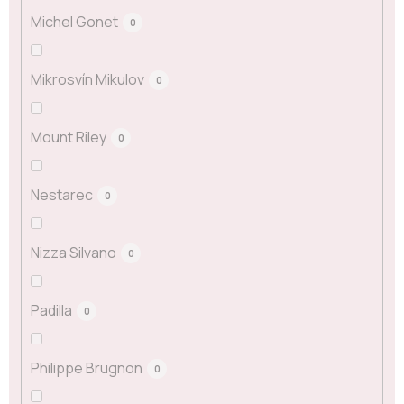
Michel Gonet
0
Mikrosvín Mikulov
0
Mount Riley
0
Nestarec
0
Nizza Silvano
0
Padilla
0
Philippe Brugnon
0