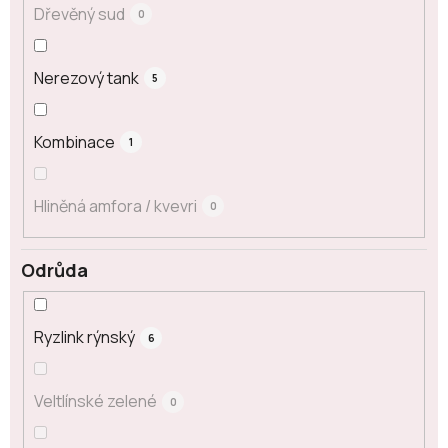
Dřevěný sud
0
Nerezový tank
5
Kombinace
1
Hliněná amfora / kvevri
0
Odrůda
Ryzlink rýnský
6
Veltlínské zelené
0