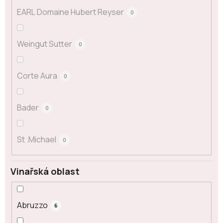
EARL Domaine Hubert Reyser
0
Weingut Sutter
0
Corte Aura
0
Bader
0
St .Michael
0
Vinařská oblast
Abruzzo
6