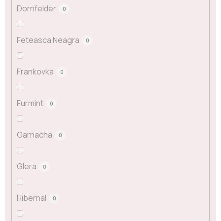
Dornfelder
0
Feteasca Neagra
0
Frankovka
0
Furmint
0
Garnacha
0
Glera
0
Hibernal
0