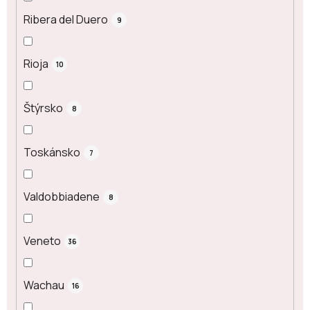
Ribera del Duero
9
Rioja
10
Štýrsko
8
Toskánsko
7
Valdobbiadene
8
Veneto
36
Wachau
16