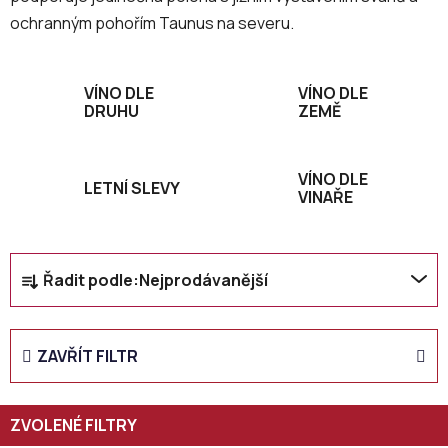
ochranným pohořím Taunus na severu.
VÍNO DLE
VÍNO DLE
DRUHU
ZEMĚ
VÍNO DLE
LETNÍ SLEVY
VINAŘE
Ř
Řadit podle:
Nejprodávanější
a
z
e
ZAVŘÍT FILTR
n
í
p
r