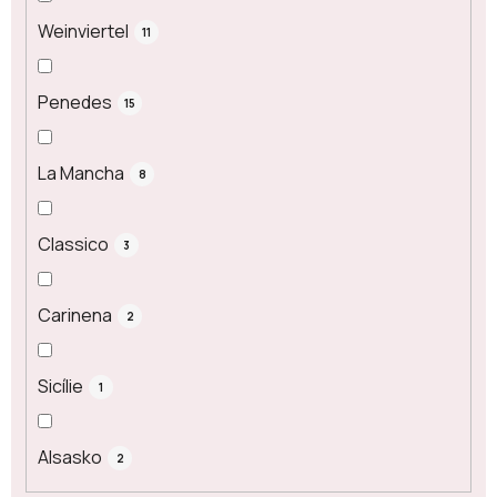
Weinviertel
11
Penedes
15
La Mancha
8
Classico
3
Carinena
2
Sicílie
1
Alsasko
2