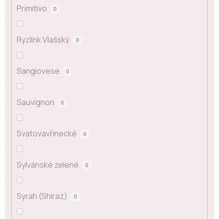
Primitivo
0
Ryzlink Vlašský
0
Sangiovese
0
Sauvignon
0
Svatovavřinecké
0
Sylvánské zelené
0
Syrah (Shiraz)
0