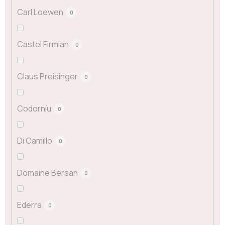
Carl Loewen
0
Castel Firmian
0
Claus Preisinger
0
Codorníu
0
Di Camillo
0
Domaine Bersan
0
Ederra
0