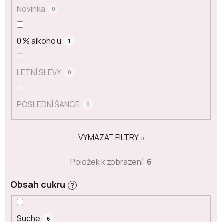
Novinka
0
0 % alkoholu
1
LETNÍ SLEVY
0
POSLEDNÍ ŠANCE
0
VYMAZAT FILTRY
Položek k zobrazení:
6
Obsah cukru
?
Suché
6