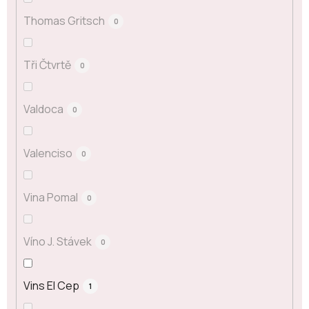
Thomas Gritsch
0
Tři Čtvrtě
0
Valdoca
0
Valenciso
0
Vina Pomal
0
Víno J. Stávek
0
Vins El Cep
1