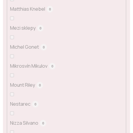
Matthias Knebel
0
Mezi sklepy
0
Michel Gonet
0
Mikrosvín Mikulov
0
Mount Riley
0
Nestarec
0
Nizza Silvano
0