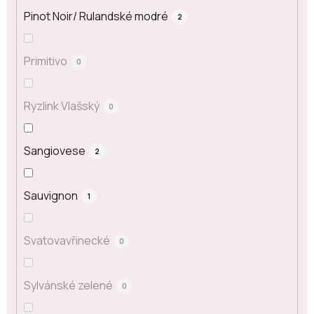
Pinot Noir/ Rulandské modré
2
Primitivo
0
Ryzlink Vlašský
0
Sangiovese
2
Sauvignon
1
Svatovavřinecké
0
Sylvánské zelené
0