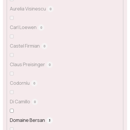
Aurelia Visinescu
0
Carl Loewen
0
Castel Firmian
0
Claus Preisinger
0
Codorníu
0
Di Camillo
0
Domaine Bersan
3