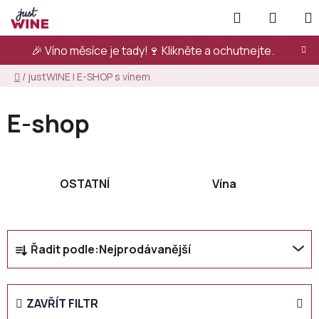
Přejít
Hledat
NÁKUP
na
KOŠÍK
obsah
🎉 Víno měsíce je tady!🍷
Klikněte a ochutnejte.
Domů
/
justWINE | E-SHOP s vínem
E-shop
OSTATNÍ
Vína
Ř
Řadit podle:
Nejprodávanější
a
z
e
ZAVŘÍT FILTR
n