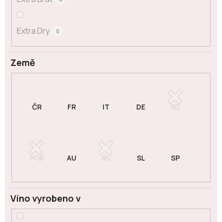
Extra Dry
0
Země
Víno vyrobeno v