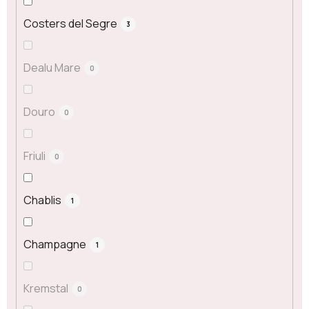
Costers del Segre
3
Dealu Mare
0
Douro
0
Friuli
0
Chablis
1
Champagne
1
Kremstal
0