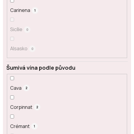
Carinena
1
Sicílie
0
Alsasko
0
Šumivá vína podle původu
Cava
2
Corpinnat
2
Crémant
1