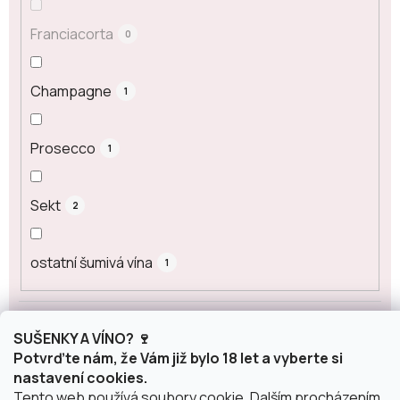
Franciacorta
0
Champagne
1
Prosecco
1
Sekt
2
ostatní šumivá vína
1
Obsah alkoholu
SUŠENKY A VÍNO? 🍷
Potvrďte nám, že Vám již bylo 18 let a vyberte si
nastavení cookies.
0 %
0
Tento web používá soubory cookie. Dalším procházením