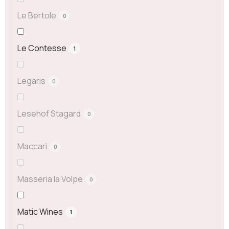
Le Bertole
0
Le Contesse
1
Legaris
0
Lesehof Stagard
0
Maccari
0
Masseria la Volpe
0
Matic Wines
1