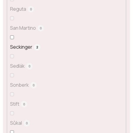
Reguta
0
San Martino
0
Seckinger
2
Sedlák
0
Sonberk
0
Stift
0
Sůkal
0