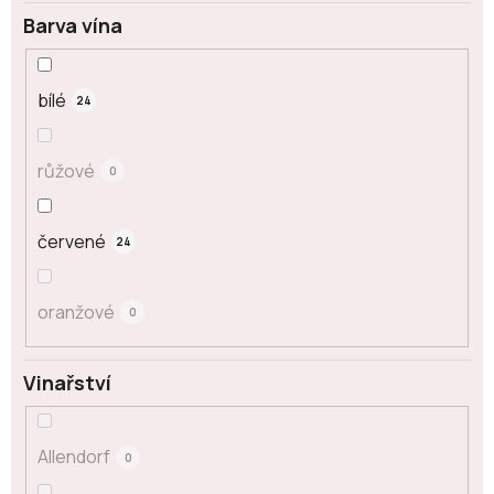
Barva vína
bílé
24
růžové
0
červené
24
oranžové
0
Vinařství
Allendorf
0