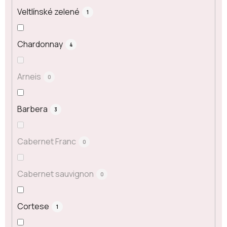
Veltlínské zelené
1
Chardonnay
4
Arneis
0
Barbera
3
Cabernet Franc
0
Cabernet sauvignon
0
Cortese
1