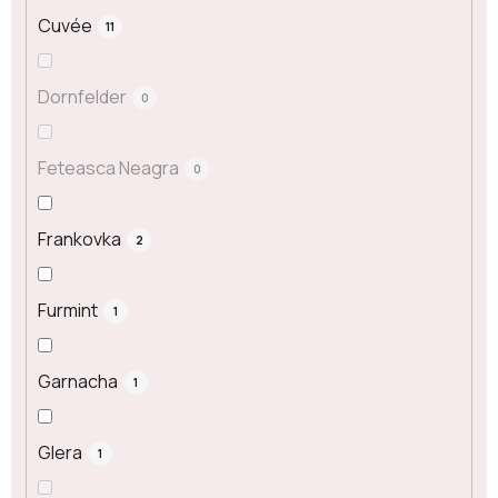
Cuvée
11
Dornfelder
0
Feteasca Neagra
0
Frankovka
2
Furmint
1
Garnacha
1
Glera
1