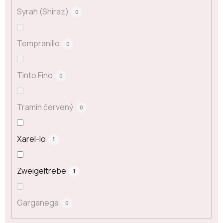
Syrah (Shiraz)
0
Tempranillo
0
Tinto Fino
0
Tramín červený
0
Xarel-lo
1
Zweigeltrebe
1
Garganega
0