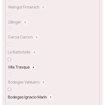
Weingut Firmenich
0
Zillinger
0
Garcia Carrion
0
Le Battistelle
0
Villa Trasqua
4
Bodegas Valduero
0
Bodegas Ignacio Marín
1