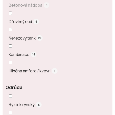
Betonová nádoba
0
Dřevěný sud
9
Nerezový tank
20
Kombinace
18
Hliněná amfora / kvevri
1
Odrůda
Ryzlink rýnský
6