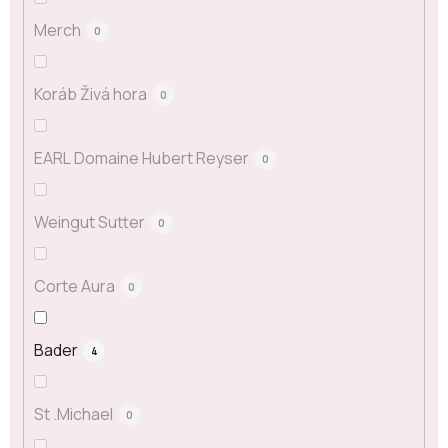
Merch
0
Koráb Živá hora
0
EARL Domaine Hubert Reyser
0
Weingut Sutter
0
Corte Aura
0
Bader
4
St .Michael
0