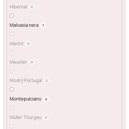
Hibernal
0
Malvasia nera
1
Merlot
0
Meunier
0
Modrý Portugal
0
Montepulciano
4
Müller Thurgau
0