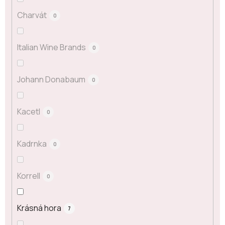
Charvát
0
Italian Wine Brands
0
Johann Donabaum
0
Kacetl
0
Kadrnka
0
Korrell
0
Krásná hora
7