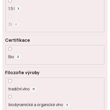
1,5 l
3
3 l
0
Certifikace
Bio
2
Filozofie výroby
tradiční víno
11
biodynamické a organické víno
3