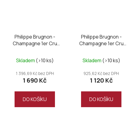
Philippe Brugnon -
Philippe Brugnon -
Champagne 1er Cru
Champagne 1er Cru
brut, Magnum
Millésime brut 2019
Skladem
(>10 ks)
Skladem
(>10 ks)
1 396,69 Kč bez DPH
925,62 Kč bez DPH
1 690 Kč
1 120 Kč
DO KOŠÍKU
DO KOŠÍKU