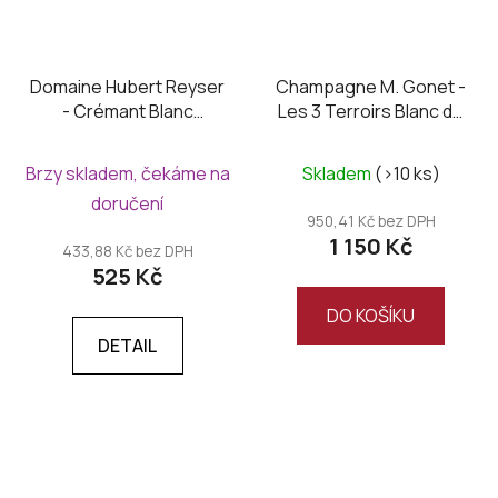
Domaine Hubert Reyser
Champagne M. Gonet -
- Crémant Blanc
Les 3 Terroirs Blanc de
Organic Brut
Blancs 2020, extra brut
Brzy skladem, čekáme na
Skladem
(>10 ks)
doručení
950,41 Kč bez DPH
1 150 Kč
433,88 Kč bez DPH
525 Kč
DO KOŠÍKU
DETAIL