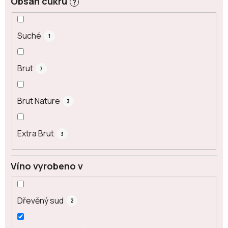
Obsah cukru
?
Suché
1
Brut
7
Brut Nature
3
Extra Brut
3
Víno vyrobeno v
Dřevěný sud
2