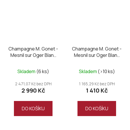
Champagne M. Gonet -
Champagne M. Gonet -
Mesnil sur Oger Blanc
Mesnil sur Oger Blanc
de Blancs Grand Cru
de Blancs Grand Cru
2016, zero dosage
2015, zero dosage
Skladem
(6 ks)
Skladem
(>10 ks)
MAGNUM
2 471,07 Kč bez DPH
1 165,29 Kč bez DPH
2 990 Kč
1 410 Kč
DO KOŠÍKU
DO KOŠÍKU