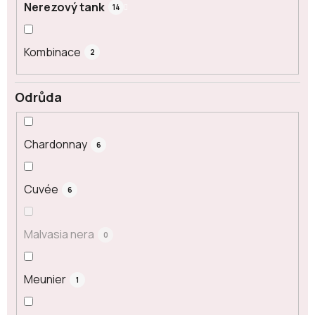
Nerezový tank
14
Kombinace
2
Odrůda
Chardonnay
6
Cuvée
6
Malvasia nera
0
Meunier
1