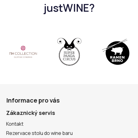
Z
á
Informace pro vás
p
a
Zákaznický servis
t
Kontakt
í
Rezervace stolu do wine baru