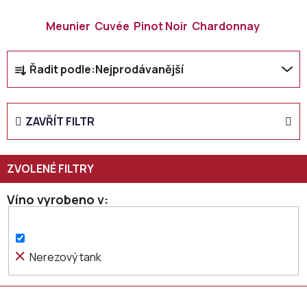
Meunier
Cuvée
Pinot Noir
Chardonnay
Ř
Řadit podle:
Nejprodávanější
a
z
e
ZAVŘÍT FILTR
n
í
p
r
o
Víno vyrobeno v
d
u
k
Nerezový tank
t
ů