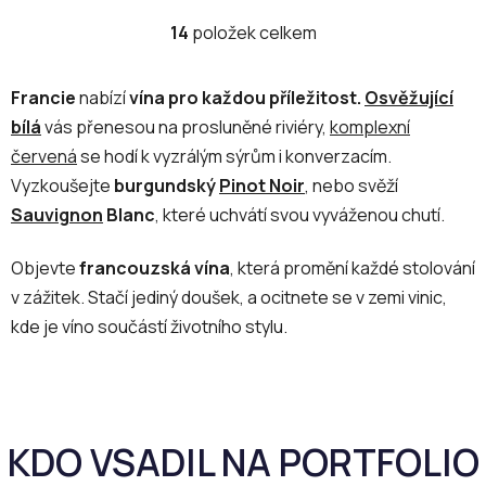
14
položek celkem
O
v
l
Francie
nabízí
vína pro každou příležitost.
Osvěžující
á
bílá
vás přenesou na prosluněné riviéry,
komplexní
d
červená
se hodí k vyzrálým sýrům i konverzacím.
a
c
Vyzkoušejte
burgundský
Pinot Noir
, nebo svěží
í
Sauvignon
Blanc
, které uchvátí svou vyváženou chutí.
p
r
Objevte
francouzská vína
, která promění každé stolování
v
v zážitek. Stačí jediný doušek, a ocitnete se v zemi vinic,
k
kde je víno součástí životního stylu.
y
v
ý
p
i
s
u