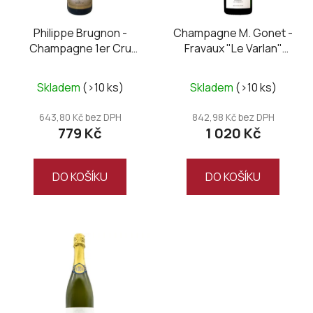
r
o
Philippe Brugnon -
Champagne M. Gonet -
Champagne 1er Cru
Fravaux "Le Varlan"
d
brut
Blanc de Noirs, extra
u
Průměrné
brut
k
Skladem
(>10 ks)
Skladem
(>10 ks)
hodnocení
t
produktu
643,80 Kč bez DPH
842,98 Kč bez DPH
ů
779 Kč
1 020 Kč
je
5,0
z
DO KOŠÍKU
DO KOŠÍKU
5
hvězdiček.