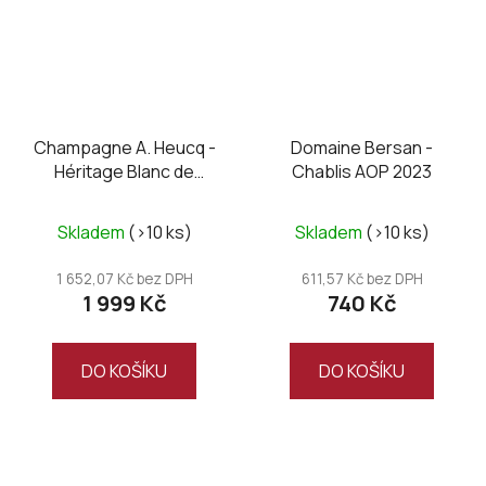
Champagne A. Heucq -
Domaine Bersan -
Héritage Blanc de
Chablis AOP 2023
Meunier brut nature
Skladem
(>10 ks)
Skladem
(>10 ks)
1 652,07 Kč bez DPH
611,57 Kč bez DPH
1 999 Kč
740 Kč
DO KOŠÍKU
DO KOŠÍKU