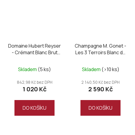
Domaine Hubert Reyser
Champagne M. Gonet -
- Crémant Blanc Brut
Les 3 Terroirs Blanc de
2018, Magnum
Blancs 2019, extra brut
MAGNUM
Skladem
(5 ks)
Skladem
(>10 ks)
842,98 Kč bez DPH
2 140,50 Kč bez DPH
1 020 Kč
2 590 Kč
DO KOŠÍKU
DO KOŠÍKU