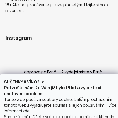
18+ Alkohol prodáváme pouze plnoletým. Užijte si ho s
rozumem.
Instagram
doprava po Brně
2 výdejní místa v Brně
SUŠENKY A VÍNO? 🍷
Potvrďte nám, že Vám již bylo 18 let a vyberte si
nastavení cookies.
Vytvořil Shoptet
Tento web používá soubory cookie. Dalším procházením
Copyright 2026
justWINE
. Všechna práva vyhrazena.
tohoto webu vyjadřujete souhlas s jejich používáním... Více
Upravit nastavení cookies
informací
zde
.
Samozřejmě můžete volitelné cookies odmítnout kliknutím