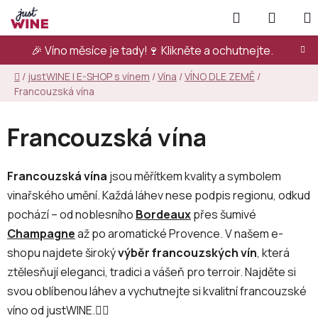
Přejít
Hledat
NÁKUP
na
KOŠÍK
obsah
🎉 Víno měsíce je tady!🍷
Klikněte a ochutnejte.
Domů
/
justWINE | E-SHOP s vínem
/
Vína
/
VÍNO DLE ZEMĚ
/
Francouzská vína
Francouzská vína
Francouzská vína
jsou měřítkem kvality a symbolem
vinařského umění. Každá láhev nese podpis regionu, odkud
pochází – od noblesního
Bordeaux
přes šumivé
Champagne
až po aromatické Provence. V našem e-
shopu najdete široký
výběr francouzských vín
, která
ztělesňují eleganci, tradici a vášeň pro terroir. Najděte si
svou oblíbenou láhev a vychutnejte si kvalitní francouzské
víno od justWINE.👇🏻