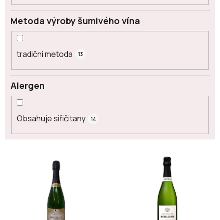
Metoda výroby šumivého vína
tradiční metoda
13
Alergen
Obsahuje siřičitany
14
V
ý
p
i
s
p