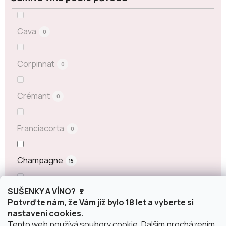
Cava
0
Corpinnat
0
Crémant
0
Franciacorta
0
Champagne
15
SUŠENKY A VÍNO? 🍷
Prosecco
0
Potvrďte nám, že Vám již bylo 18 let a vyberte si
nastavení cookies.
Tento web používá soubory cookie. Dalším procházením
Sekt
0