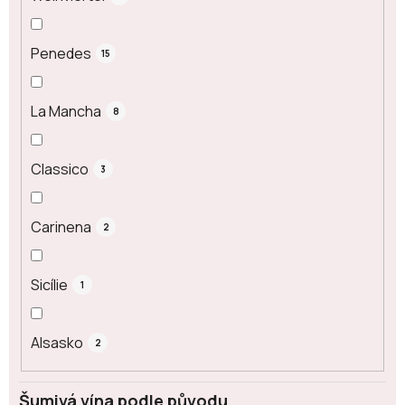
Penedes
15
La Mancha
8
Classico
3
Carinena
2
Sicílie
1
Alsasko
2
Šumivá vína podle původu