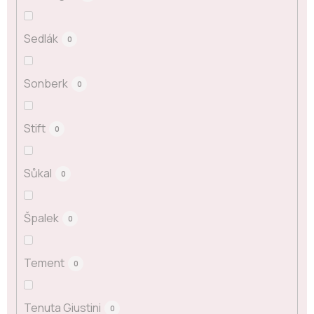
Sedlák
0
Sonberk
0
Stift
0
Sůkal
0
Špalek
0
Tement
0
Tenuta Giustini
0