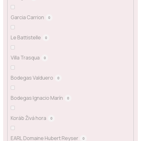
Garcia Carrion
0
Le Battistelle
0
Villa Trasqua
0
Bodegas Valduero
0
Bodegas Ignacio Marín
0
Koráb Živá hora
0
EARL Domaine Hubert Reyser
0