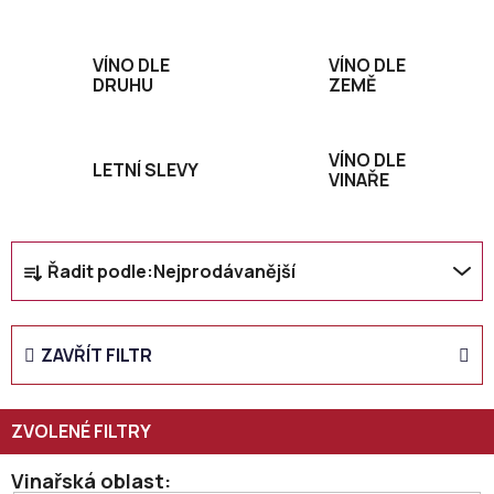
VÍNO DLE
VÍNO DLE
DRUHU
ZEMĚ
VÍNO DLE
LETNÍ SLEVY
VINAŘE
Ř
Řadit podle:
Nejprodávanější
a
z
e
ZAVŘÍT FILTR
n
í
p
r
o
Vinařská oblast