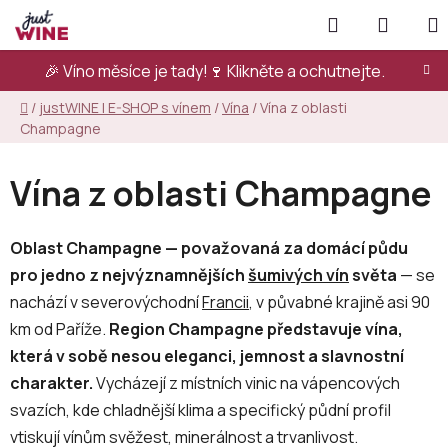
Přejít
Hledat
NÁKUP
na
KOŠÍK
obsah
🎉 Víno měsíce je tady!🍷
Klikněte a ochutnejte.
Domů
/
justWINE | E-SHOP s vínem
/
Vína
/
Vína z oblasti
Champagne
Vína z oblasti Champagne
Oblast Champagne — považovaná za domácí půdu
pro jedno z nejvýznamnějších
šumivých vín
světa
— se
nachází v severovýchodní
Francii
, v půvabné krajině asi 90
km od Paříže.
Region Champagne představuje vína,
která v sobě nesou eleganci, jemnost a slavnostní
charakter.
Vycházejí z místních vinic na vápencových
svazích, kde chladnější klima a specifický půdní profil
vtiskují vínům svěžest, minerálnost a trvanlivost.