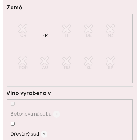
Země
Víno vyrobeno v
Betonová nádoba
0
Dřevěný sud
2