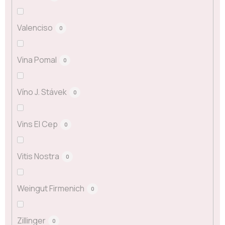
Valenciso
0
Vina Pomal
0
Víno J. Stávek
0
Vins El Cep
0
Vitis Nostra
0
Weingut Firmenich
0
Zillinger
0