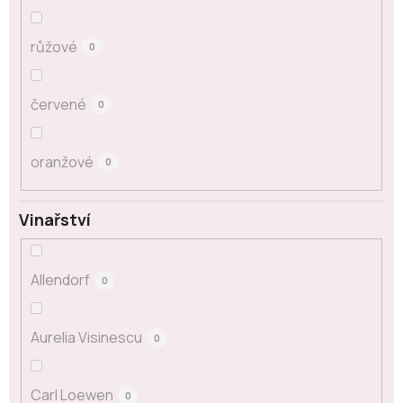
růžové
0
červené
0
oranžové
0
Vinařství
Allendorf
0
Aurelia Visinescu
0
Carl Loewen
0