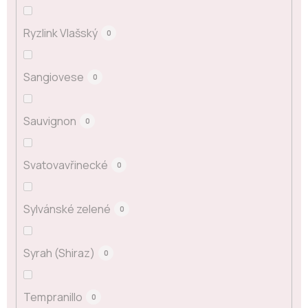
Ryzlink Vlašský
0
Sangiovese
0
Sauvignon
0
Svatovavřinecké
0
Sylvánské zelené
0
Syrah (Shiraz)
0
Tempranillo
0