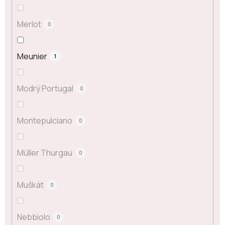
Merlot
0
Meunier
1
Modrý Portugal
0
Montepulciano
0
Müller Thurgau
0
Muškát
0
Nebbiolo
0