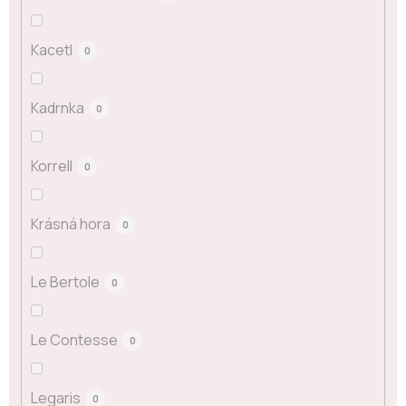
Kacetl
0
Kadrnka
0
Korrell
0
Krásná hora
0
Le Bertole
0
Le Contesse
0
Legaris
0