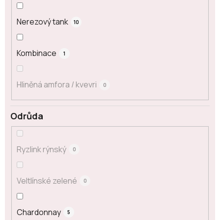
Nerezový tank
10
Kombinace
1
Hliněná amfora / kvevri
0
Odrůda
Ryzlink rýnský
0
Veltlínské zelené
0
Chardonnay
5