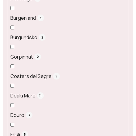
Burgenland
3
Burgundsko
2
Corpinnat
2
Costers del Segre
5
Dealu Mare
11
Douro
3
Friuli
5