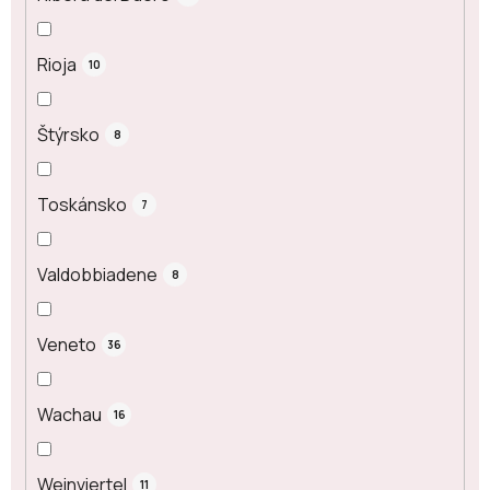
Rioja
10
Štýrsko
8
Toskánsko
7
Valdobbiadene
8
Veneto
36
Wachau
16
Weinviertel
11