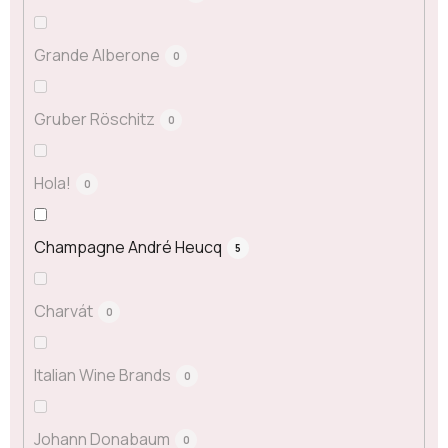
Grande Alberone
0
Gruber Röschitz
0
Hola!
0
Champagne André Heucq
5
Charvát
0
Italian Wine Brands
0
Johann Donabaum
0