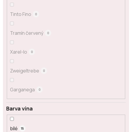
Tinto Fino
0
Tramín červený
0
Xarel-lo
0
Zweigeltrebe
0
Garganega
0
Barva vína
bílé
15