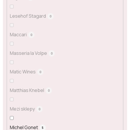
Lesehof Stagard
0
Maccari
0
Masseria la Volpe
0
Matic Wines
0
Matthias Knebel
0
Mezi sklepy
0
Michel Gonet
5