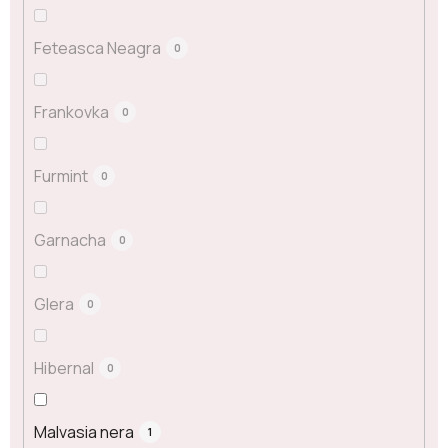
Feteasca Neagra
0
Frankovka
0
Furmint
0
Garnacha
0
Glera
0
Hibernal
0
Malvasia nera
1