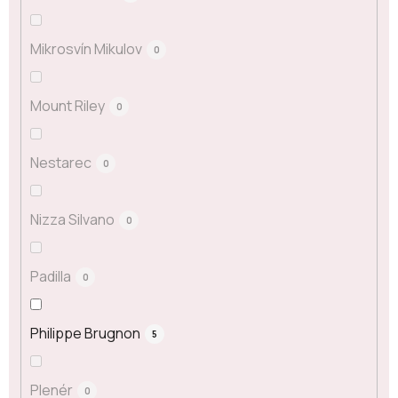
Mikrosvín Mikulov
0
Mount Riley
0
Nestarec
0
Nizza Silvano
0
Padilla
0
Philippe Brugnon
5
Plenér
0