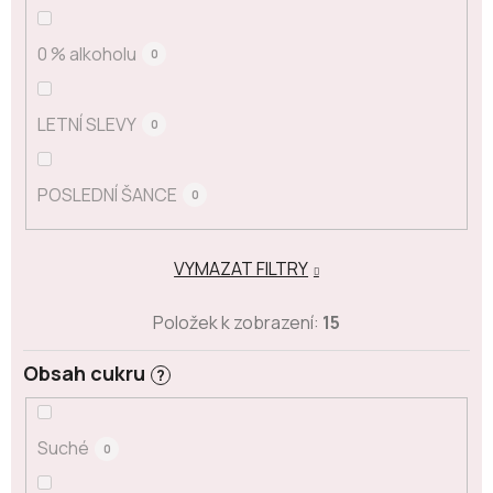
0 % alkoholu
0
LETNÍ SLEVY
0
POSLEDNÍ ŠANCE
0
VYMAZAT FILTRY
Položek k zobrazení:
15
Obsah cukru
?
Suché
0