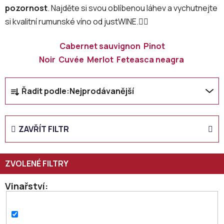
pozornost
. Najděte si svou oblíbenou láhev a vychutnejte
si kvalitní rumunské víno od justWINE.👇🏻
Cabernet sauvignon
Pinot
Noir
Cuvée
Merlot
Feteasca neagra
Ř
Řadit podle:
Nejprodávanější
a
z
e
ZAVŘÍT FILTR
n
í
p
r
o
Vinařství
d
u