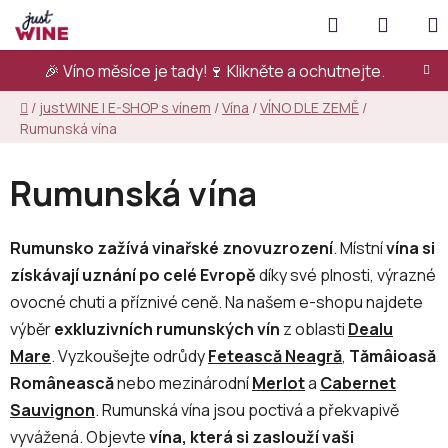
Přejít
Hledat
NÁKUP
na
KOŠÍK
obsah
🎉 Víno měsíce je tady!🍷
Klikněte a ochutnejte.
Domů
/
justWINE | E-SHOP s vínem
/
Vína
/
VÍNO DLE ZEMĚ
/
Rumunská vína
Rumunská vína
Rumunsko zažívá vinařské znovuzrození
. Místní
vína si
získávají uznání po celé Evropě
díky své plnosti, výrazné
ovocné chuti a příznivé ceně. Na našem e-shopu najdete
výběr
exkluzivních rumunských vín
z oblasti
Dealu
Mare
. Vyzkoušejte odrůdy
Fetească Neagră
,
Tămâioasă
Românească
nebo mezinárodní
Merlot
a
Cabernet
Sauvignon
. Rumunská vína jsou poctivá a překvapivě
vyvážená. Objevte
vína, která si zaslouží vaši