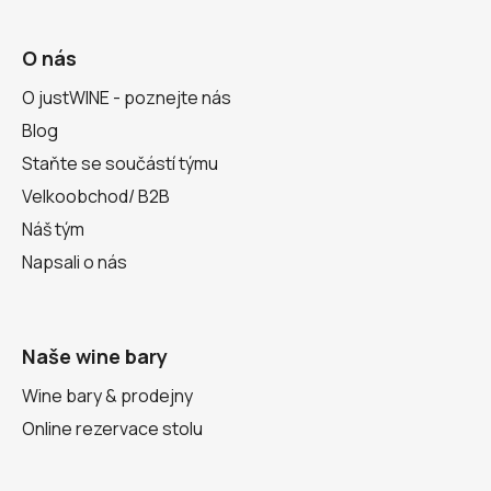
O nás
O justWINE - poznejte nás
Blog
Staňte se součástí týmu
Velkoobchod/ B2B
Náš tým
Napsali o nás
Naše wine bary
Wine bary & prodejny
Online rezervace stolu