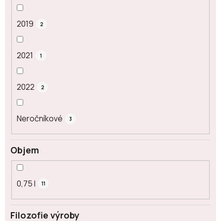
2019
2
2021
1
2022
2
Neročníkové
3
Objem
0,75 l
11
Filozofie výroby