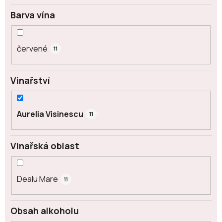
Barva vína
červené
11
Vinařství
Aurelia Visinescu
11
Vinařská oblast
Dealu Mare
11
Obsah alkoholu