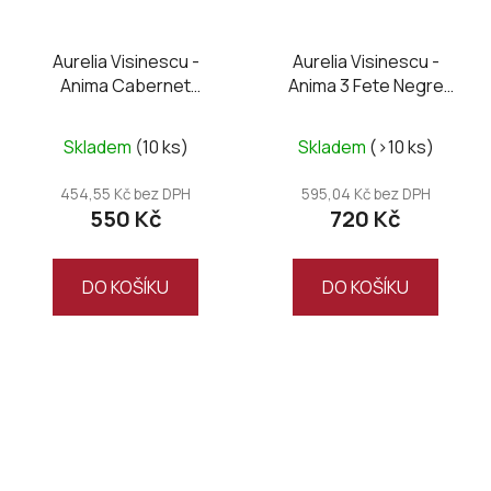
Aurelia Visinescu -
Aurelia Visinescu -
Anima Cabernet
Anima 3 Fete Negre
Sauvignon 2016
2020, 2021, 2022
Skladem
(10 ks)
Skladem
(>10 ks)
454,55 Kč bez DPH
595,04 Kč bez DPH
550 Kč
720 Kč
DO KOŠÍKU
DO KOŠÍKU