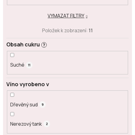
VYMAZAT FILTRY
Položek k zobrazení:
11
Obsah cukru
?
Suché
11
Víno vyrobeno v
Dřevěný sud
9
Nerezový tank
2