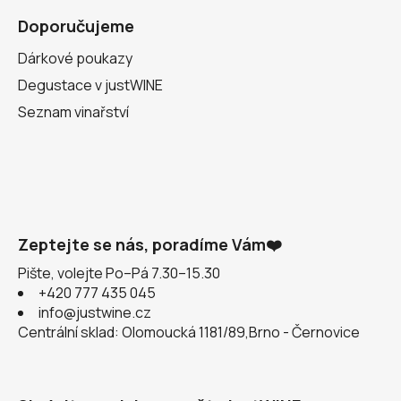
Doporučujeme
Dárkové poukazy
Degustace v justWINE
Seznam vinařství
Zeptejte se nás, poradíme Vám❤️
Pište, volejte Po–Pá 7.30–15.30
+420 777 435 045
info@justwine.cz
Centrální sklad: Olomoucká 1181/89,Brno - Černovice