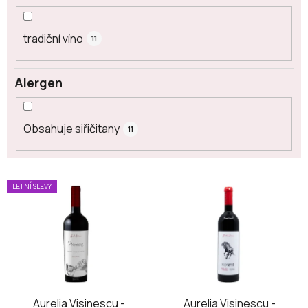
tradiční víno
11
Alergen
Obsahuje siřičitany
11
V
LETNÍ SLEVY
ý
p
i
s
p
r
o
Aurelia Visinescu -
Aurelia Visinescu -