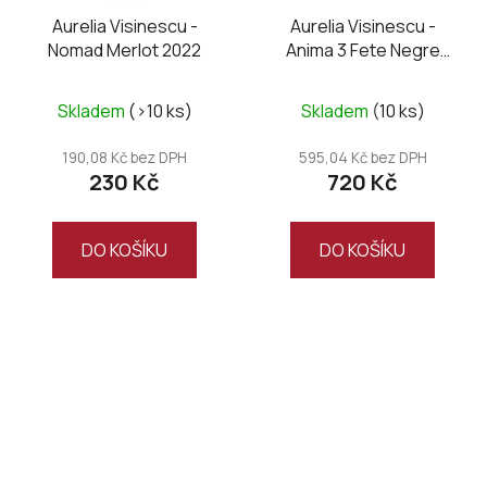
Aurelia Visinescu -
Aurelia Visinescu -
Nomad Merlot 2022
Anima 3 Fete Negre
2019, 2020, 2021
Průměrné
Skladem
(>10 ks)
Skladem
(10 ks)
hodnocení
produktu
190,08 Kč bez DPH
595,04 Kč bez DPH
230 Kč
720 Kč
je
5,0
z
DO KOŠÍKU
DO KOŠÍKU
5
hvězdiček.