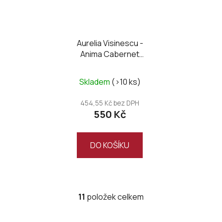
Aurelia Visinescu -
Anima Cabernet
Sauvignon 2017
Skladem
(>10 ks)
454,55 Kč bez DPH
550 Kč
DO KOŠÍKU
11
položek celkem
O
v