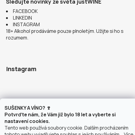
Sledujte novinky ze světa justWINE
FACEBOOK
LINKEDIN
INSTAGRAM
18+ Alkohol prodáváme pouze plnoletým. Užijte si ho s
rozumem.
Instagram
doprava po Brně
2 výdejní místa v Brně
SUŠENKY A VÍNO? 🍷
Potvrďte nám, že Vám již bylo 18 let a vyberte si
nastavení cookies.
Tento web používá soubory cookie. Dalším procházením
tohoto webu vyjadřujete souhlas s jejich používáním... Více