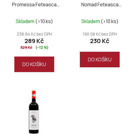
Promessa Feteasca
Nomad Feteasca
d
Negra&Syrah 2021
Neagra 2022
u
k
Skladem
(>10 ks)
Skladem
(>10 ks)
t
238,84 Kč bez DPH
190,08 Kč bez DPH
ů
289 Kč
230 Kč
329 Kč
(–12 %)
DO KOŠÍKU
DO KOŠÍKU