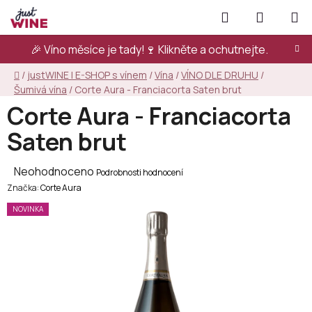
Přejít
Hledat
NÁKUPN
na
KOŠÍK
obsah
🎉 Víno měsíce je tady!🍷
Klikněte a ochutnejte.
Domů
/
justWINE | E-SHOP s vínem
/
Vína
/
VÍNO DLE DRUHU
/
Šumivá vína
/
Corte Aura - Franciacorta Saten brut
Corte Aura - Franciacorta
Saten brut
Průměrné
Neohodnoceno
Podrobnosti hodnocení
Značka:
hodnocení
Corte Aura
produktu
NOVINKA
je
0,0
z
5
hvězdiček.