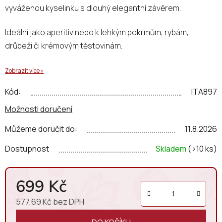
vyváženou kyselinku s dlouhý elegantní závěrem.
Ideální jako aperitiv nebo k lehkým pokrmům, rybám,
drůbeži či krémovým těstovinám.
Zobrazit více »
Kód:
ITA897
Možnosti doručení
Můžeme doručit do:
11.8.2026
Dostupnost
Skladem
(>10 ks)
699 Kč
577,69 Kč bez DPH
Měrná cena: