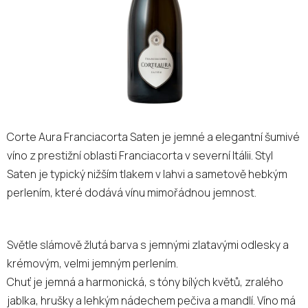
Corte Aura Franciacorta Saten je jemné a elegantní šumivé
víno z prestižní oblasti Franciacorta v severní Itálii. Styl
Saten je typický nižším tlakem v lahvi a sametově hebkým
perlením, které dodává vínu mimořádnou jemnost.
Světle slámově žlutá barva s jemnými zlatavými odlesky a
krémovým, velmi jemným perlením.
Chuť je jemná a harmonická, s tóny bílých květů, zralého
jablka, hrušky a lehkým nádechem pečiva a mandlí. Víno má