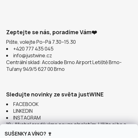
Zeptejte se nás, poradíme Vám❤️
Pište, volejte Po–Pá 7.30–15.30
+420 777 435 045
info@justwine.cz
Centrální sklad: Accolade Brno Airport Letiště Brno-
Tuřany 949/5 627 00 Brno
Sledujte novinky ze světa justWINE
FACEBOOK
LINKEDIN
INSTAGRAM
18+ Alkohol prodáváme pouze plnoletým. Užijte si ho s
rozumem.
SUŠENKY A VÍNO? 🍷