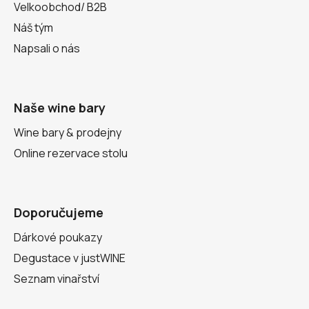
Velkoobchod/ B2B
Náš tým
Napsali o nás
Naše wine bary
Wine bary & prodejny
Online rezervace stolu
Doporučujeme
Dárkové poukazy
Degustace v justWINE
Seznam vinařství