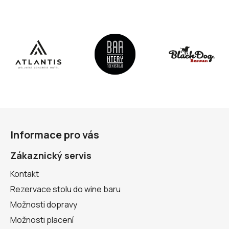
Z
á
Informace pro vás
p
a
Zákaznický servis
t
Kontakt
í
Rezervace stolu do wine baru
Možnosti dopravy
Možnosti placení