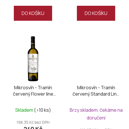
DO KOŠÍKU
DO KOŠÍKU
Mikrosvín - Tramín
Mikrosvín - Tramín
červený Flower line
červený Standard Line
2024
2025
Skladem
(>10 ks)
Brzy skladem, čekáme na
doručení
198,35 Kč bez DPH
240 Kč