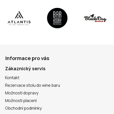
y
v
ý
p
i
s
u
Z
á
Informace pro vás
p
a
Zákaznický servis
t
Kontakt
í
Rezervace stolu do wine baru
Možnosti dopravy
Možnosti placení
Obchodní podmínky