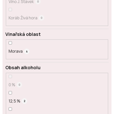
Víno J. Stávek
0
Koráb Živá hora
0
Vinařská oblast
Morava
4
Obsah alkoholu
0 %
0
12,5 %
2