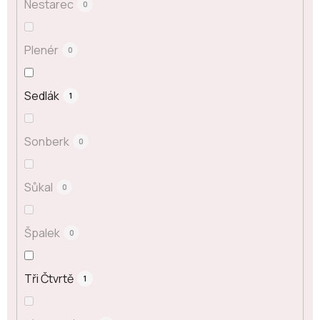
Nestarec
0
Plenér
0
Sedlák
1
Sonberk
0
Sůkal
0
Špalek
0
Tři Čtvrtě
1