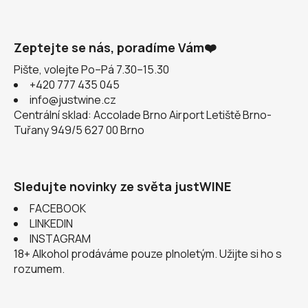
Zeptejte se nás, poradíme Vám❤️
Pište, volejte Po–Pá 7.30–15.30
+420 777 435 045
info@justwine.cz
Centrální sklad: Accolade Brno Airport Letiště Brno-
Tuřany 949/5 627 00 Brno
Sledujte novinky ze světa justWINE
FACEBOOK
LINKEDIN
INSTAGRAM
18+ Alkohol prodáváme pouze plnoletým. Užijte si ho s
rozumem.