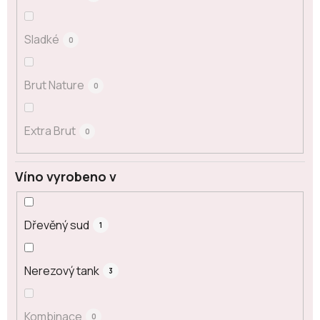
Sladké
0
Brut Nature
0
Extra Brut
0
Víno vyrobeno v
Dřevěný sud
1
Nerezový tank
3
Kombinace
0