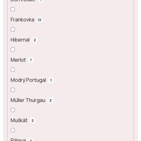
Frankovka
12
Hibernal
2
Merlot
7
Modrý Portugal
1
Müller Thurgau
2
Muškát
2
Pálava
4