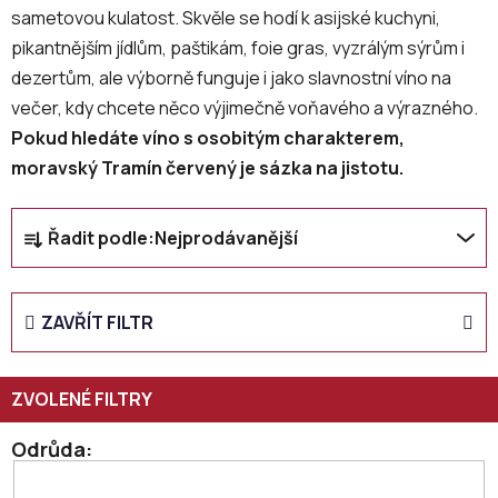
sametovou kulatost. Skvěle se hodí k asijské kuchyni,
pikantnějším jídlům, paštikám, foie gras, vyzrálým sýrům i
dezertům, ale výborně funguje i jako slavnostní víno na
večer, kdy chcete něco výjimečně voňavého a výrazného.
Pokud hledáte víno s osobitým charakterem,
moravský Tramín červený je sázka na jistotu.
Ř
Řadit podle:
Nejprodávanější
a
z
e
ZAVŘÍT FILTR
n
í
p
r
o
Odrůda
d