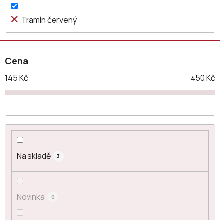
u
k
Tramín červený
t
ů
Cena
145
Kč
450
Kč
Na skladě
3
Novinka
0