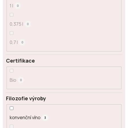
1 l
0
0,375 l
0
0,7 l
0
Certifikace
Bio
0
Filozofie výroby
konvenční víno
3