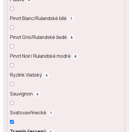
Pinot Blanc/Rulandské bílé
1
Pinot Gris/Rulandské šedé
6
Pinot Noir/ Rulandské modré
6
Ryzlink Vlašský
4
Sauvignon
4
Svatovavřinecké
1
Tramín červený
4