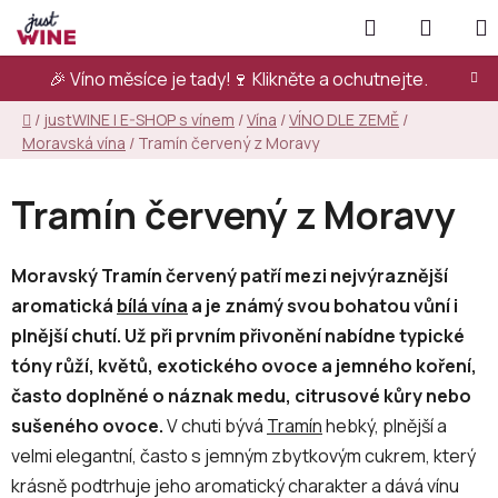
Přejít
Hledat
NÁKUP
na
KOŠÍK
obsah
🎉 Víno měsíce je tady!🍷
Klikněte a ochutnejte.
Domů
/
justWINE | E-SHOP s vínem
/
Vína
/
VÍNO DLE ZEMĚ
/
Moravská vína
/
Tramín červený z Moravy
Tramín červený z Moravy
Moravský Tramín červený patří mezi nejvýraznější
aromatická
bílá vína
a je známý svou bohatou vůní i
plnější chutí. Už při prvním přivonění nabídne typické
tóny růží, květů, exotického ovoce a jemného koření,
často doplněné o náznak medu, citrusové kůry nebo
sušeného ovoce.
V chuti bývá
Tramín
hebký, plnější a
velmi elegantní, často s jemným zbytkovým cukrem, který
krásně podtrhuje jeho aromatický charakter a dává vínu