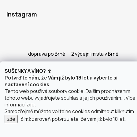
Instagram
doprava po Brně
2 výdejní místa v Brně
SUŠENKY A VÍNO? 🍷
Potvrďte nám, že Vám již bylo 18 let a vyberte si
Vytvořil Shoptet
nastavení cookies.
Copyright 2026
justWINE
. Všechna práva vyhrazena.
Tento web používá soubory cookie. Dalším procházením
Upravit nastavení cookies
tohoto webu vyjadřujete souhlas s jejich používáním... Více
informací
zde
.
Samozřejmě můžete volitelné cookies odmítnout kliknutím
zde
, čímž zároveň potvrzujete, že vám již bylo 18 let.