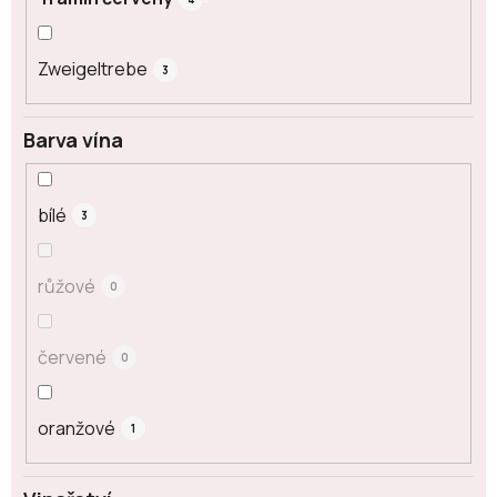
Zweigeltrebe
3
Barva vína
bílé
3
růžové
0
červené
0
oranžové
1