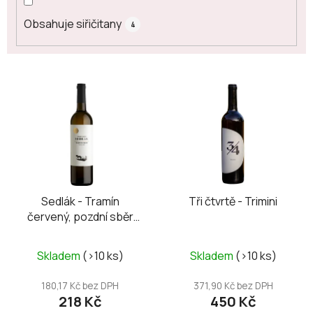
Obsahuje siřičitany
4
V
ý
p
i
s
p
r
o
Sedlák - Tramín
Tři čtvrtě - Trimini
červený, pozdní sběr
d
2024
u
k
Skladem
(>10 ks)
Skladem
(>10 ks)
t
180,17 Kč bez DPH
371,90 Kč bez DPH
ů
218 Kč
450 Kč