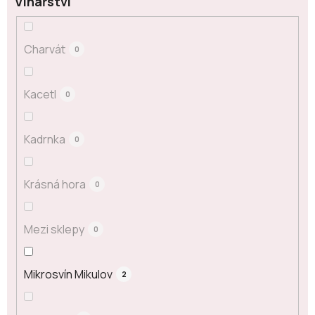
Vinařství
Charvát
0
Kacetl
0
Kadrnka
0
Krásná hora
0
Mezi sklepy
0
Mikrosvín Mikulov
2