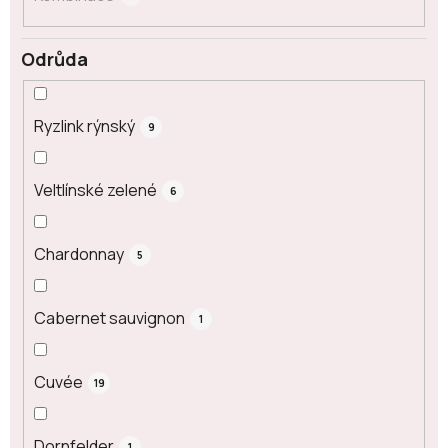
Odrůda
Ryzlink rýnský
9
Veltlínské zelené
6
Chardonnay
5
Cabernet sauvignon
1
Cuvée
19
Dornfelder
1