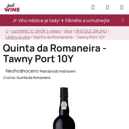
Přejít
Hledat
NÁKUPN
na
KOŠÍK
obsah
🎉 Víno měsíce je tady!🍷
Klikněte a ochutnejte.
Domů
/
justWINE | E-SHOP s vínem
/
Vína
/
VÍNO DLE DRUHU
/
Likérová vína
/
Quinta da Romaneira - Tawny Port 10Y
Quinta da Romaneira -
Tawny Port 10Y
Průměrné
Neohodnoceno
Podrobnosti hodnocení
Značka:
hodnocení
Quinta da Romaneira
produktu
je
0,0
z
5
hvězdiček.