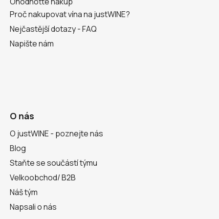
Ohodnoťte nákup
Proč nakupovat vína na justWINE?
Nejčastější dotazy - FAQ
Napište nám
O nás
O justWINE - poznejte nás
Blog
Staňte se součástí týmu
Velkoobchod/ B2B
Náš tým
Napsali o nás