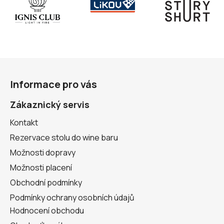
Z
á
Informace pro vás
p
a
Zákaznický servis
t
Kontakt
í
Rezervace stolu do wine baru
Možnosti dopravy
Možnosti placení
Obchodní podmínky
Podmínky ochrany osobních údajů
Hodnocení obchodu