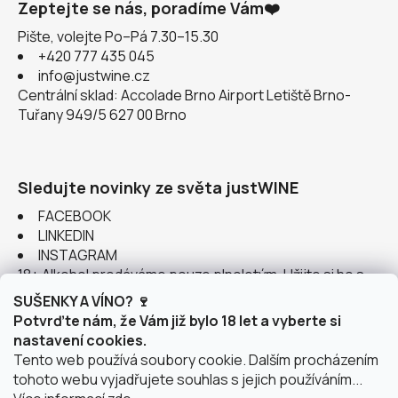
Zeptejte se nás, poradíme Vám❤️
Pište, volejte Po–Pá 7.30–15.30
+420 777 435 045
info@justwine.cz
Centrální sklad: Accolade Brno Airport Letiště Brno-
Tuřany 949/5 627 00 Brno
Sledujte novinky ze světa justWINE
FACEBOOK
LINKEDIN
INSTAGRAM
18+ Alkohol prodáváme pouze plnoletým. Užijte si ho s
rozumem.
SUŠENKY A VÍNO? 🍷
Potvrďte nám, že Vám již bylo 18 let a vyberte si
nastavení cookies.
Tento web používá soubory cookie. Dalším procházením
tohoto webu vyjadřujete souhlas s jejich používáním...
Instagram