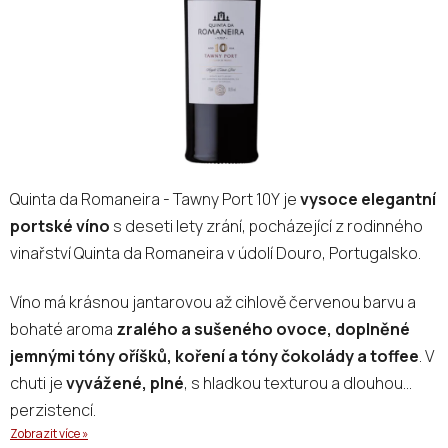
Quinta da Romaneira - Tawny Port 10Y je
vysoce elegantní
portské víno
s deseti lety zrání, pocházející z rodinného
vinařství Quinta da Romaneira v údolí Douro, Portugalsko.
Víno má krásnou jantarovou až cihlově červenou barvu a
bohaté aroma
zralého a sušeného ovoce, doplněné
jemnými tóny oříšků, koření a tóny čokolády a toffee
. V
chuti je
vyvážené, plné
, s hladkou texturou a dlouhou
perzistencí.
Zobrazit více »