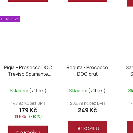
hvězdiček.
hvězdiček.
LETNÍ SLEVY
Pigia – Prosecco DOC
Reguta - Prosecco
San
Treviso Spumante
DOC brut
S
Extra Dry
Průměrné
Skladem
(>10 ks)
Skladem
(>10 ks)
S
hodnocení
produktu
147,93 Kč bez DPH
205,79 Kč bez DPH
1
179 Kč
249 Kč
je
199 Kč
(–10 %)
5,0
z
DO KOŠÍKU