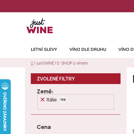
Přejít
na
obsah
LETNÍ SLEVY
VÍNO DLE DRUHU
VÍNO D
Domů
/
justWINE | E-SHOP s vínem
P
o
s
Země
t
Itálie
r
106
a
n
n
Cena
í