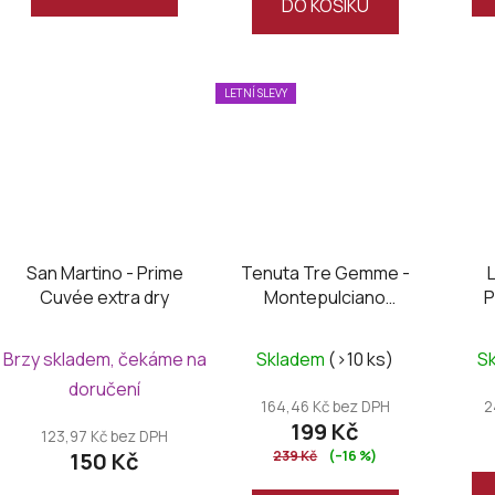
DO KOŠÍKU
LETNÍ SLEVY
San Martino - Prime
Tenuta Tre Gemme -
Cuvée extra dry
Montepulciano
P
D’Abruzzo DOC
Santirene 2020
Brzy skladem, čekáme na
Skladem
(>10 ks)
S
doručení
164,46 Kč bez DPH
2
199 Kč
123,97 Kč bez DPH
150 Kč
239 Kč
(–16 %)