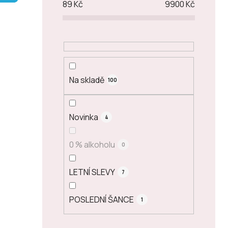
89
Kč
9900
Kč
p
a
n
e
l
Na skladě
100
Novinka
4
0 % alkoholu
0
LETNÍ SLEVY
7
POSLEDNÍ ŠANCE
1