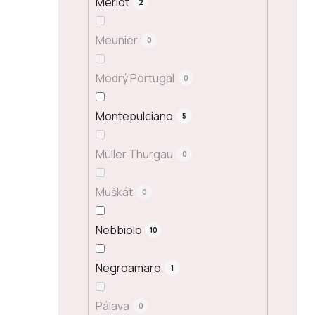
Merlot
2
Meunier
0
Modrý Portugal
0
Montepulciano
5
Müller Thurgau
0
Muškát
0
Nebbiolo
10
Negroamaro
1
Pálava
0