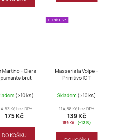
hvězdiček.
LETNÍ SLEVY
 Martino - Glera
Masseria la Volpe -
pumante brut
Primitivo IGT
kladem
(>10 ks)
Skladem
(>10 ks)
44,63 Kč bez DPH
114,88 Kč bez DPH
175 Kč
139 Kč
159 Kč
(–12 %)
DO KOŠÍKU