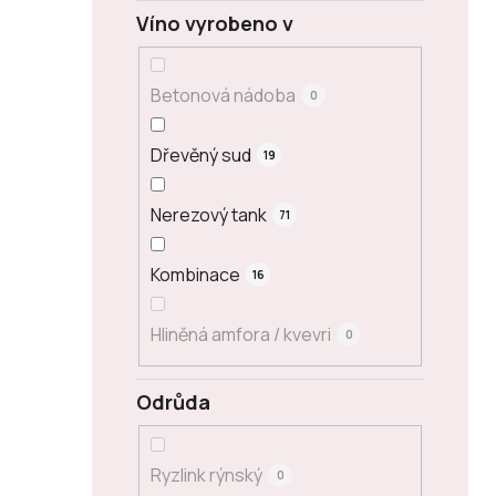
Víno vyrobeno v
Betonová nádoba
0
Dřevěný sud
19
Nerezový tank
71
Kombinace
16
Hliněná amfora / kvevri
0
Odrůda
Ryzlink rýnský
0