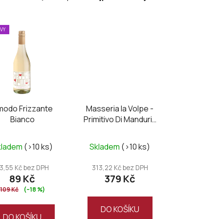
a
z
e
EVY
n
í
p
r
o
d
modo Frizzante
Masseria la Volpe -
u
Bianco
Primitivo Di Manduria
k
DOC UNO Riserva
t
Průměrné
kladem
(>10 ks)
Skladem
(>10 ks)
ů
hodnocení
produktu
3,55 Kč bez DPH
313,22 Kč bez DPH
89 Kč
379 Kč
je
109 Kč
(–18 %)
5,0
z
DO KOŠÍKU
DO KOŠÍKU
5