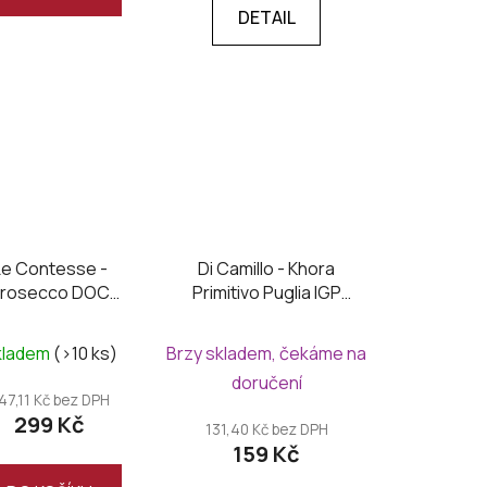
DETAIL
Le Contesse -
Di Camillo - Khora
rosecco DOC
Primitivo Puglia IGP
Organic brut
2024
kladem
(>10 ks)
Brzy skladem, čekáme na
doručení
47,11 Kč bez DPH
299 Kč
131,40 Kč bez DPH
159 Kč