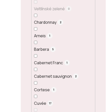
Veltlínské zelené
0
Chardonnay
2
Arneis
1
Barbera
5
Cabernet Franc
1
Cabernet sauvignon
2
Cortese
1
Cuvée
17