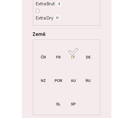
Extra Brut
2
Extra Dry
17
Země