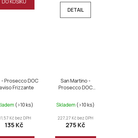
DO KOŠÍKU
DETAIL
a - Prosecco DOC
San Martino -
eviso Frizzante
Prosecco DOC
Treviso Millesimato
extra dry
kladem
(>10 ks)
Skladem
(>10 ks)
11,57 Kč bez DPH
227,27 Kč bez DPH
135 Kč
275 Kč