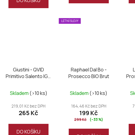
DO KOŠÍKU
5
hvězdiček.
LETNÍ SLEVY
Giustini - QVID
Raphael Dal Bo -
Primitivo Salento IGT
Prosecco BIO Brut
Pro
2024
Skladem
(>10 ks)
Skladem
(>10 ks)
S
219,01 Kč bez DPH
164,46 Kč bez DPH
7
265 Kč
199 Kč
299 Kč
(–33 %)
DO KOŠÍKU