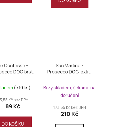
DO KOŠÍKU
Le Contesse -
San Martino -
secco DOC brut,
Prosecco DOC, extra
mini 0,2L
dry
kladem
(>10 ks)
Brzy skladem, čekáme na
doručení
3,55 Kč bez DPH
89 Kč
173,55 Kč bez DPH
210 Kč
DO KOŠÍKU