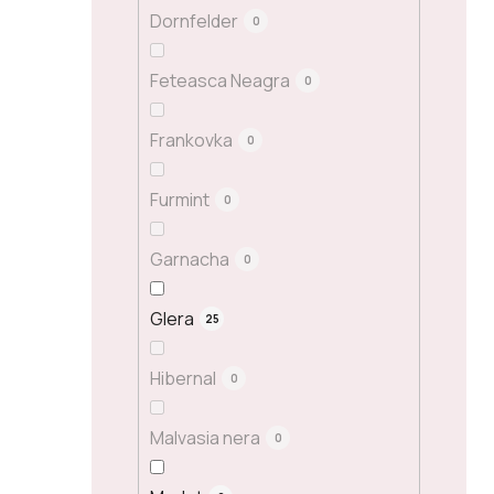
Dornfelder
0
Feteasca Neagra
0
Frankovka
0
Furmint
0
Garnacha
0
Glera
25
Hibernal
0
Malvasia nera
0