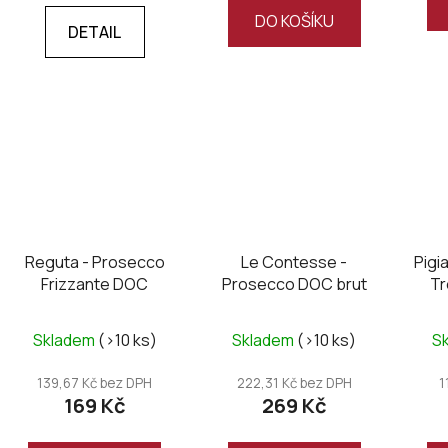
DO KOŠÍKU
DETAIL
Reguta - Prosecco
Le Contesse -
Pigi
Frizzante DOC
Prosecco DOC brut
Tr
Skladem
(>10 ks)
Skladem
(>10 ks)
S
139,67 Kč bez DPH
222,31 Kč bez DPH
1
169 Kč
269 Kč