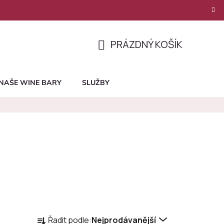
PRÁZDNÝ KOŠÍK
NÁKUPNÍ
KOŠÍK
NAŠE WINE BARY
SLUŽBY
Ř
Řadit podle:
Nejprodávanější