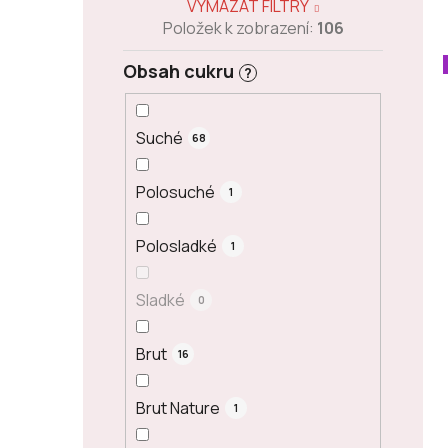
VYMAZAT FILTRY
Položek k zobrazení:
106
Obsah cukru
?
Suché
68
Polosuché
1
Polosladké
1
Sladké
0
Brut
16
Brut Nature
1