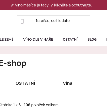
🎉 Víno měsíce je tady!🍷
Klikněte a ochutnejte.
LE ZEMĚ
VÍNO DLE VINAŘE
OSTATNÍ
BLOG
E-shop
OSTATNÍ
Vína
Stránka
1
z
6
-
106
položek celkem