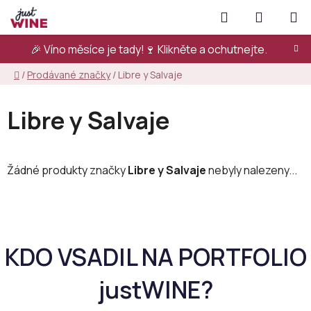
Přejít
Hledat
NÁKUPN
na
KOŠÍK
obsah
🎉 Víno měsíce je tady!🍷
Klikněte a ochutnejte.
Domů
/
Prodávané značky
/
Libre y Salvaje
Libre y Salvaje
Žádné produkty značky
Libre y Salvaje
nebyly nalezeny...