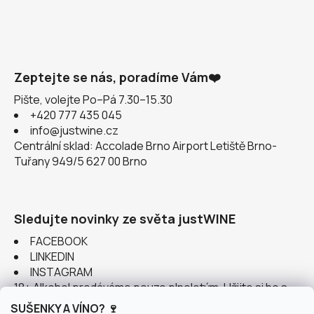
Zeptejte se nás, poradíme Vám❤️
Pište, volejte Po–Pá 7.30–15.30
+420 777 435 045
info@justwine.cz
Centrální sklad: Accolade Brno Airport Letiště Brno-
Tuřany 949/5 627 00 Brno
Sledujte novinky ze světa justWINE
FACEBOOK
LINKEDIN
INSTAGRAM
18+ Alkohol prodáváme pouze plnoletým. Užijte si ho s
rozumem.
SUŠENKY A VÍNO? 🍷