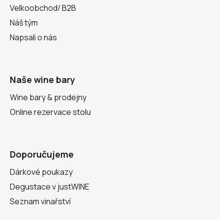
Velkoobchod/ B2B
Náš tým
Napsali o nás
Naše wine bary
Wine bary & prodejny
Online rezervace stolu
Doporučujeme
Dárkové poukazy
Degustace v justWINE
Seznam vinařství