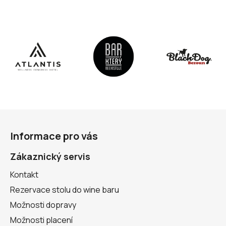
Z
á
Informace pro vás
p
a
Zákaznický servis
t
Kontakt
í
Rezervace stolu do wine baru
Možnosti dopravy
Možnosti placení