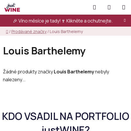
Přejít
Hledat
NÁKUPN
na
KOŠÍK
obsah
🎉 Víno měsíce je tady!🍷
Klikněte a ochutnejte.
Domů
/
Prodávané značky
/
Louis Barthelemy
Louis Barthelemy
Žádné produkty značky
Louis Barthelemy
nebyly
nalezeny...