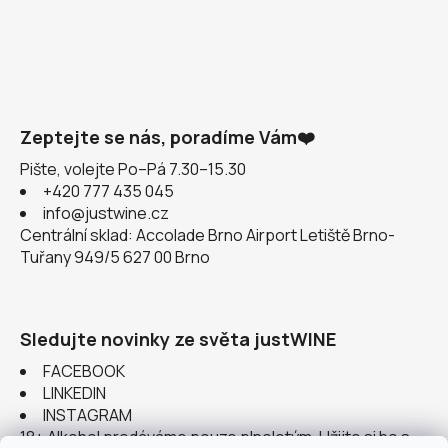
Zeptejte se nás, poradíme Vám❤️
Pište, volejte Po–Pá 7.30–15.30
+420 777 435 045
info@justwine.cz
Centrální sklad: Accolade Brno Airport Letiště Brno-
Tuřany 949/5 627 00 Brno
Sledujte novinky ze světa justWINE
FACEBOOK
LINKEDIN
INSTAGRAM
18+ Alkohol prodáváme pouze plnoletým. Užijte si ho s