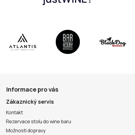
Z
á
Informace pro vás
p
a
Zákaznický servis
t
Kontakt
í
Rezervace stolu do wine baru
Možnosti dopravy