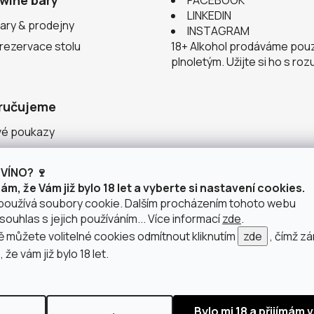
wine bary
FACEBOOK
LINKEDIN
ary & prodejny
INSTAGRAM
 rezervace stolu
18+ Alkohol prodáváme pou
plnoletým. Užijte si ho s ro
ručujeme
vé poukazy
ace v justWINE
VÍNO? 🍷
 vinařství
m, že Vám již bylo 18 let a vyberte si nastavení cookies.
používá soubory cookie. Dalším procházením tohoto webu
souhlas s jejich používáním... Více informací
zde
.
můžete volitelné cookies odmítnout kliknutím
zde
, čímž z
 že vám již bylo 18 let.
doprava po Brně
2 výdejní místa v Brně