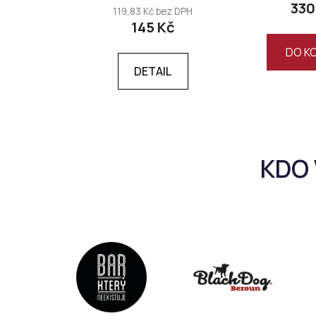
330
119,83 Kč bez DPH
145 Kč
DO K
DETAIL