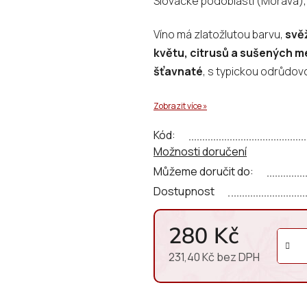
Slovácké podoblasti (Morava), 
0,0
z
Víno má zlatožlutou barvu,
svěž
5
květu, citrusů a sušených 
hvězdiček.
šťavnaté
, s typickou odrůdov
Zobrazit více »
Kód:
Možnosti doručení
Můžeme doručit do:
Dostupnost
280 Kč
231,40 Kč bez DPH
Měrná cena: