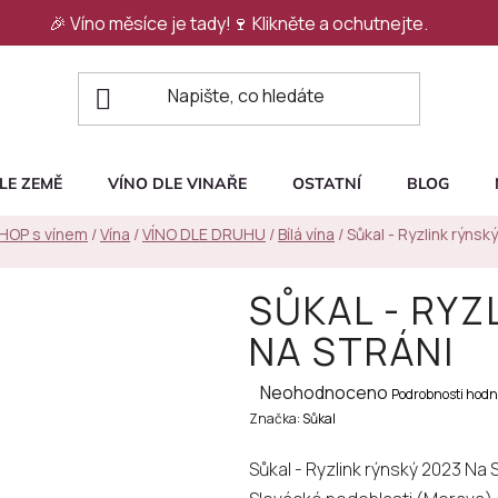
🎉 Víno měsíce je tady!🍷
Klikněte a ochutnejte.
LE ZEMĚ
VÍNO DLE VINAŘE
OSTATNÍ
BLOG
SHOP s vínem
/
Vína
/
VÍNO DLE DRUHU
/
Bílá vína
/
Sůkal - Ryzlink rýns
SŮKAL - RYZ
NA STRÁNI
Průměrné
Neohodnoceno
Podrobnosti hodn
Značka:
hodnocení
Sůkal
produktu
Sůkal - Ryzlink rýnský 2023 Na S
je