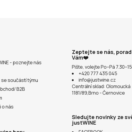
Zeptejte se nás, pora
Vám❤️
WINE - poznejte nás
Pište, volejte Po–Pá 7.30–1
+420 777 435 045
info@justwine.cz
 se součástí týmu
Centrální sklad: Olomoucká
obchod/ B2B
1181/89,Brno - Černovice
m
i o nás
Sledujte novinky ze sv
justWINE