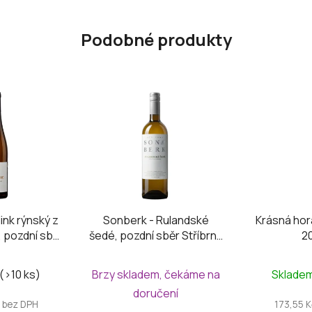
Podobné produkty
ink rýnský z
Sonberk - Rulandské
Krásná hora
, pozdní sběr
šedé, pozdní sběr Stříbrný
2
23
Sonberk 2025
(>10 ks)
Brzy skladem, čekáme na
Sklade
doručení
 bez DPH
173,55 