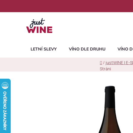
Přejít
na
obsah
LETNÍ SLEVY
VÍNO DLE DRUHU
VÍNO D
Domů
/
justWINE | E-
Stráni