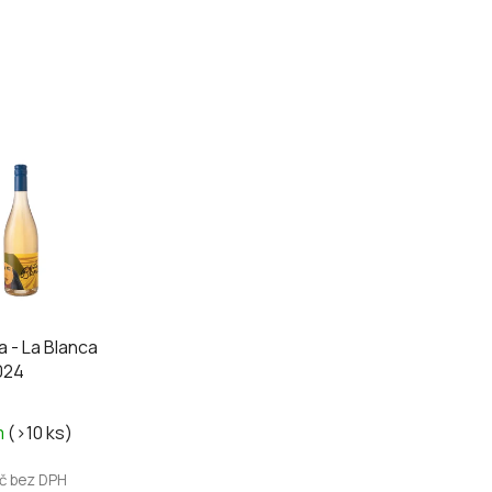
 - La Blanca
024
m
(>10 ks)
Kč bez DPH