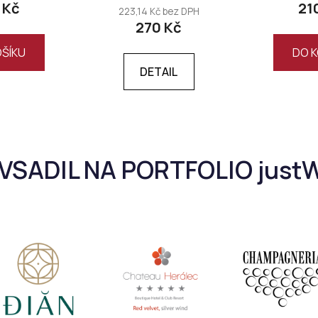
 Kč
21
223,14 Kč bez DPH
270 Kč
OŠÍKU
DO K
DETAIL