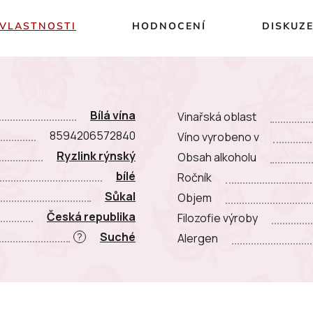
VLASTNOSTI
HODNOCENÍ
DISKUZ
Bílá vína
Vinařská oblast
8594206572840
Víno vyrobeno v
Ryzlink rýnský
Obsah alkoholu
bílé
Ročník
Sůkal
Objem
Česká republika
Filozofie výroby
Suché
?
Alergen