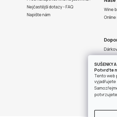
Naše 
Nejčastější dotazy - FAQ
Wine b
Napište nám
Online
Dopo
Dárko
Degust
SUŠENKY A 
Seznam
Potvrďte ná
Tento web 
vyjadřujete 
Samozřejmě 
potvrzujete,