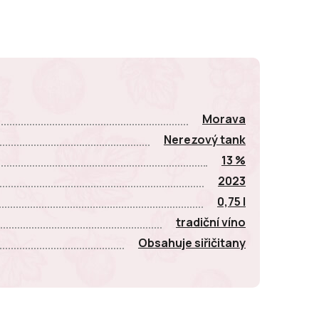
E
Morava
Nerezový tank
13 %
2023
0,75 l
tradiční víno
Obsahuje siřičitany