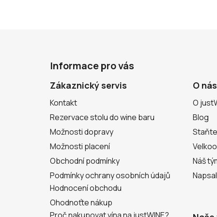
Z
á
Informace pro vás
p
a
Zákaznický servis
O nás
t
Kontakt
O just
í
Rezervace stolu do wine baru
Blog
Možnosti dopravy
Staňte
Možnosti placení
Velko
Obchodní podmínky
Náš tý
Podmínky ochrany osobních údajů
Napsal
Hodnocení obchodu
Ohodnoťte nákup
Proč nakupovat vína na justWINE?