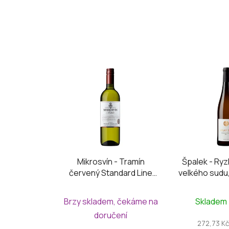
Mikrosvín - Tramín
Špalek - Ryzl
červený Standard Line
velkého sudu
2025
20
Brzy skladem, čekáme na
Skladem
doručení
272,73 Kč