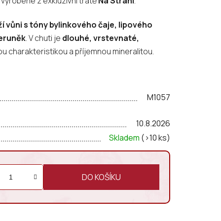
vyrobené z exkluzivní tratě
Na Stráni
.
í vůni s tóny bylinkového čaje, lipového
meruněk
. V chuti je
dlouhé, vrstevnaté,
ou charakteristikou a příjemnou mineralitou.
M1057
10.8.2026
Skladem
(>10 ks)
DO KOŠÍKU