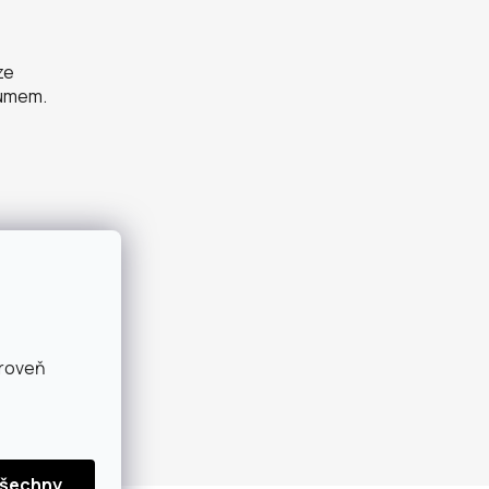
ze
zumem.
ároveň