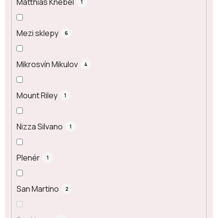
Matthias Knebel
1
Mezi sklepy
6
Mikrosvín Mikulov
4
Mount Riley
1
Nizza Silvano
1
Plenér
1
San Martino
2