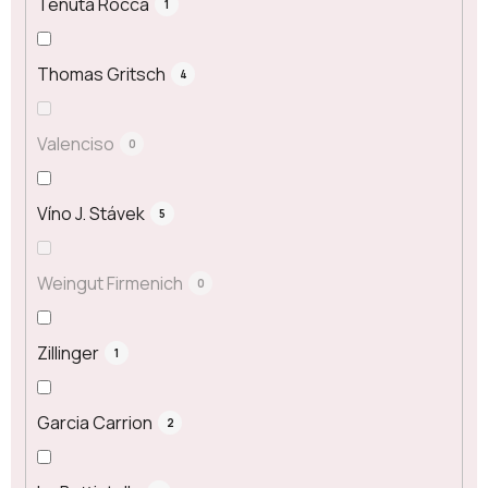
Tenuta Rocca
1
Thomas Gritsch
4
Valenciso
0
Víno J. Stávek
5
Weingut Firmenich
0
Zillinger
1
Garcia Carrion
2