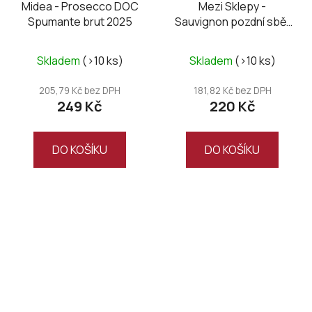
Midea - Prosecco DOC
Mezi Sklepy -
Spumante brut 2025
Sauvignon pozdní sběr
2024
Skladem
(>10 ks)
Skladem
(>10 ks)
205,79 Kč bez DPH
181,82 Kč bez DPH
249 Kč
220 Kč
DO KOŠÍKU
DO KOŠÍKU