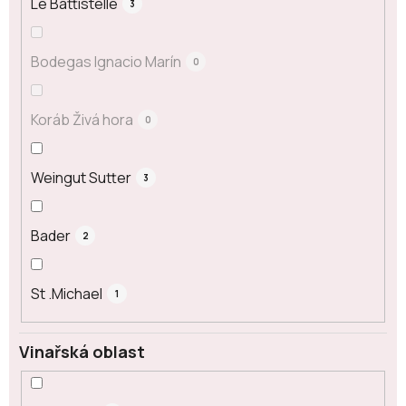
Le Battistelle
3
Bodegas Ignacio Marín
0
Koráb Živá hora
0
Weingut Sutter
3
Bader
2
St .Michael
1
Vinařská oblast