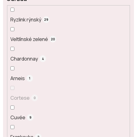
Ryzlink rýnský
29
Veltlínské zelené
20
Chardonnay
4
Arneis
1
Cortese
0
Cuvée
9
Frankovka