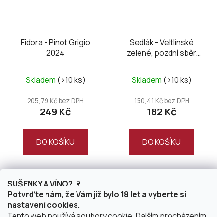
Fidora - Pinot Grigio
Sedlák - Veltlínské
2024
zelené, pozdní sběr
2024
Skladem
(>10 ks)
Skladem
(>10 ks)
205,79 Kč bez DPH
150,41 Kč bez DPH
249 Kč
182 Kč
DO KOŠÍKU
DO KOŠÍKU
SUŠENKY A VÍNO? 🍷
Potvrďte nám, že Vám již bylo 18 let a vyberte si
nastavení cookies.
Tento web používá soubory cookie. Dalším procházením