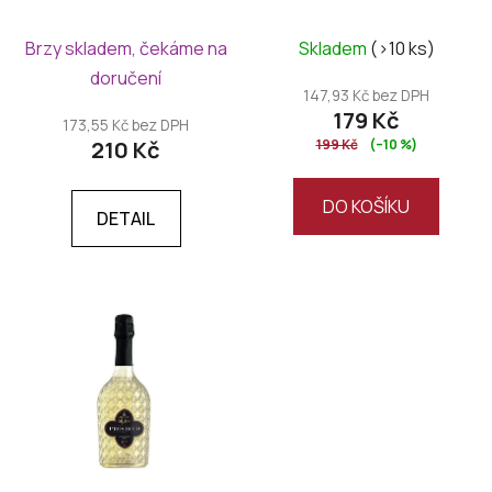
Weinviertel DAC 2025
u
k
Brzy skladem, čekáme na
Skladem
(>10 ks)
t
doručení
147,93 Kč bez DPH
ů
179 Kč
173,55 Kč bez DPH
210 Kč
199 Kč
(–10 %)
DO KOŠÍKU
DETAIL