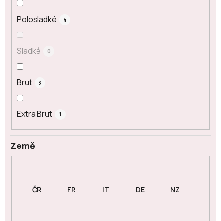
Polosladké
4
Sladké
0
Brut
3
Extra Brut
1
Země