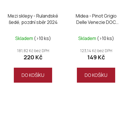
Mezi sklepy - Rulandské
Midea - Pinot Grigio
šedé, pozdní sběr 2024
Delle Venezie DOC
2025
Skladem
(>10 ks)
Skladem
(>10 ks)
181,82 Kč bez DPH
123,14 Kč bez DPH
220 Kč
149 Kč
DO KOŠÍKU
DO KOŠÍKU