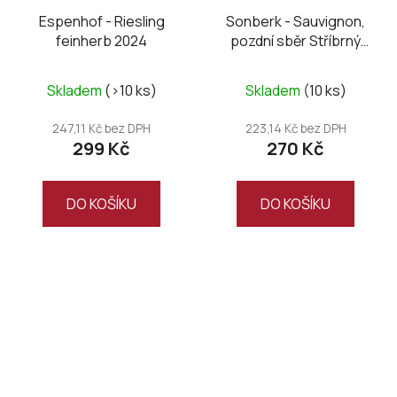
Espenhof - Riesling
Sonberk - Sauvignon,
feinherb 2024
pozdní sběr Stříbrný
Sonberk 2024
Skladem
(>10 ks)
Skladem
(10 ks)
247,11 Kč bez DPH
223,14 Kč bez DPH
299 Kč
270 Kč
DO KOŠÍKU
DO KOŠÍKU