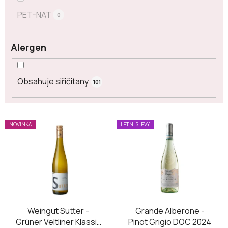
PET-NAT
0
Alergen
Obsahuje siřičitany
101
V
NOVINKA
LETNÍ SLEVY
ý
p
i
s
p
r
o
Weingut Sutter -
Grande Alberone -
Grüner Veltliner Klassik
Pinot Grigio DOC 2024
d