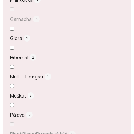
2
Garnacha
0
Glera
1
Hibernal
2
Müller Thurgau
1
Muškát
3
Pálava
2
Pinot Blanc/Rulandské bílé