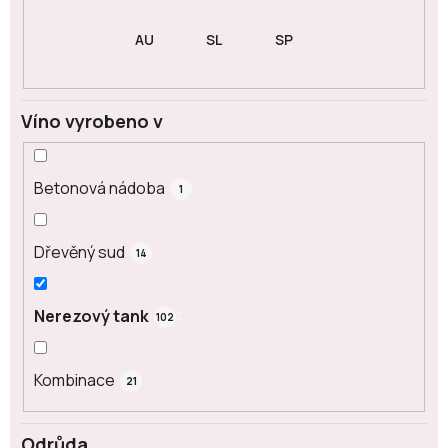
Víno vyrobeno v
Betonová nádoba
1
Dřevěný sud
14
Nerezový tank
102
Kombinace
21
Odrůda