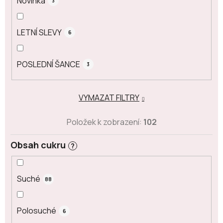
Novinka
3
LETNÍ SLEVY
6
POSLEDNÍ ŠANCE
3
VYMAZAT FILTRY
Položek k zobrazení:
102
Obsah cukru
?
Suché
88
Polosuché
6