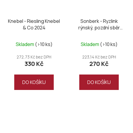
Knebel - Riesling Knebel
Sonberk - Ryzlink
& Co 2024
rýnský, pozdní sběr
Stříbrný Sonberk 2024
Skladem
(>10 ks)
Skladem
(>10 ks)
272,73 Kč bez DPH
223,14 Kč bez DPH
330 Kč
270 Kč
DO KOŠÍKU
DO KOŠÍKU