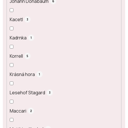
Johann Donabaum
6
Kacetl
3
Kadrnka
1
Korrell
5
Krásná hora
1
Lesehof Stagard
3
Maccari
2