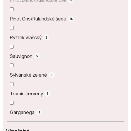
0
Pinot Gris/Rulandské šedé
14
Ryzlink Vlašský
2
Sauvignon
5
Sylvánské zelené
1
Tramín červený
3
Garganega
3
Vinařství