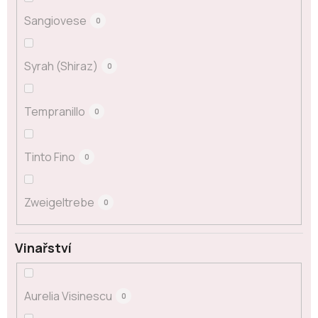
Sangiovese
0
Syrah (Shiraz)
0
Tempranillo
0
Tinto Fino
0
Zweigeltrebe
0
Vinařství
Aurelia Visinescu
0