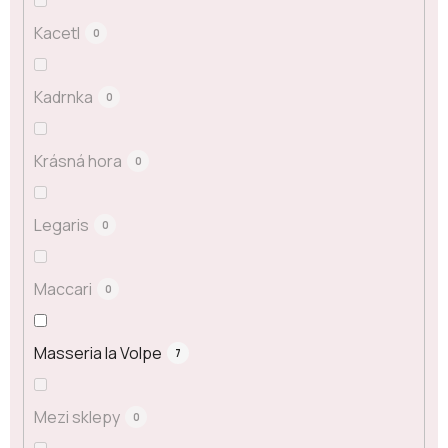
Kacetl
0
Kadrnka
0
Krásná hora
0
Legaris
0
Maccari
0
Masseria la Volpe
7
Mezi sklepy
0