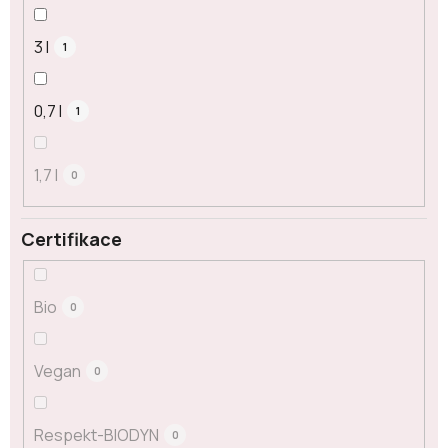
3 l
1
0,7 l
1
1,7 l
0
Certifikace
Bio
0
Vegan
0
Respekt-BIODYN
0