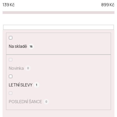
139
Kč
899
Kč
Na skladě
16
Novinka
0
LETNÍ SLEVY
1
POSLEDNÍ ŠANCE
0