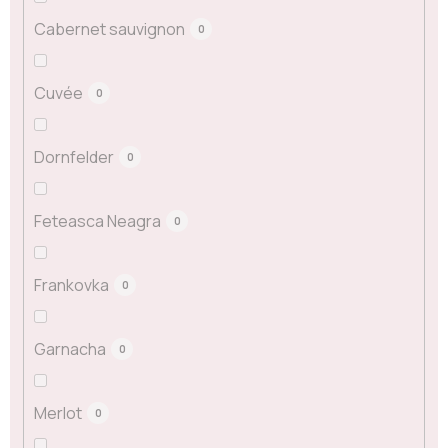
Cabernet sauvignon
0
Cuvée
0
Dornfelder
0
Feteasca Neagra
0
Frankovka
0
Garnacha
0
Merlot
0