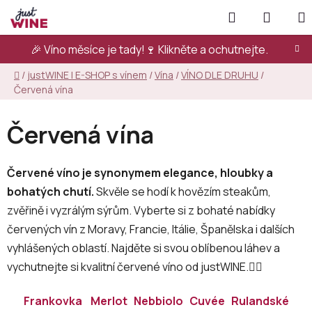
Přejít
Hledat
NÁKUP
na
KOŠÍK
obsah
🎉 Víno měsíce je tady!🍷
Klikněte a ochutnejte.
Domů
/
justWINE | E-SHOP s vínem
/
Vína
/
VÍNO DLE DRUHU
/
Červená vína
Červená vína
Červené víno je synonymem elegance, hloubky a
bohatých chutí.
Skvěle se hodí k hovězím steakům,
zvěřině i vyzrálým sýrům. Vyberte si z bohaté nabídky
červených vín z Moravy, Francie, Itálie, Španělska i dalších
vyhlášených oblastí. Najděte si svou oblíbenou láhev a
vychutnejte si kvalitní červené víno od justWINE.👇🏻
Frankovka
Merlot
Nebbiolo
Cuvée
Rulandské