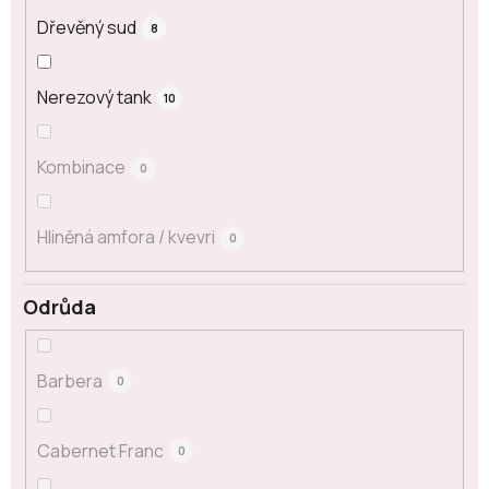
Dřevěný sud
8
Nerezový tank
10
Kombinace
0
Hliněná amfora / kvevri
0
Odrůda
Barbera
0
Cabernet Franc
0