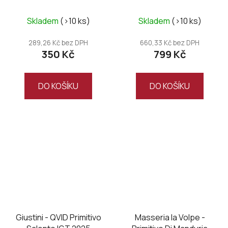
DOC 2025
DOC UNO Riserva
,Magnum
Skladem
(>10 ks)
Skladem
(>10 ks)
289,26 Kč bez DPH
660,33 Kč bez DPH
350 Kč
799 Kč
DO KOŠÍKU
DO KOŠÍKU
Giustini - QVID Primitivo
Masseria la Volpe -