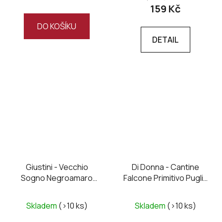
159 Kč
DO KOŠÍKU
DETAIL
Giustini - Vecchio
Di Donna - Cantine
Sogno Negroamaro
Falcone Primitivo Puglia
2023
70 IGT 2022
Skladem
(>10 ks)
Skladem
(>10 ks)