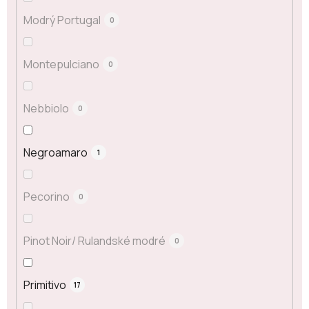
Modrý Portugal
0
Montepulciano
0
Nebbiolo
0
Negroamaro
1
Pecorino
0
Pinot Noir/ Rulandské modré
0
Primitivo
17