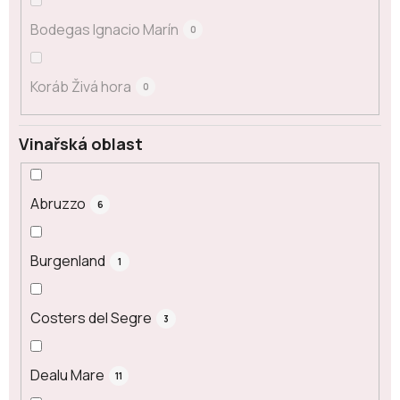
Bodegas Ignacio Marín
0
Koráb Živá hora
0
Vinařská oblast
Abruzzo
6
Burgenland
1
Costers del Segre
3
Dealu Mare
11