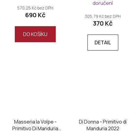
doručení
produktu
570,25 Kč bez DPH
690 Kč
je
305,79 Kč bez DPH
370 Kč
5,0
z
DO KOŠÍKU
5
DETAIL
hvězdiček.
Masseria la Volpe -
Di Donna - Primitivo di
Primitivo Di Manduria
Manduria 2022
DOC UNO, Magnum