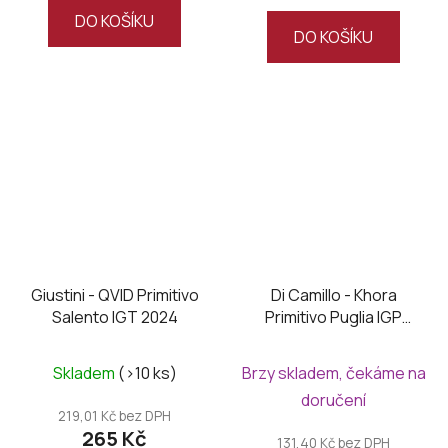
z
DO KOŠÍKU
DO KOŠÍKU
5
hvězdiček.
Giustini - QVID Primitivo
Di Camillo - Khora
Salento IGT 2024
Primitivo Puglia IGP
2024
Skladem
(>10 ks)
Brzy skladem, čekáme na
doručení
219,01 Kč bez DPH
265 Kč
131,40 Kč bez DPH