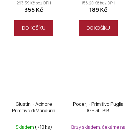
293,39 Kč bez DPH
156,20 Kč bez DPH
355 Kč
189 Kč
DO KOŠÍKU
DO KOŠÍKU
Giustini - Acinore
Poderj - Primitivo Puglia
Primitivo di Manduria
IGP 3L, BIB
DOC 2022
Průměrné
Skladem
(>10 ks)
Brzy skladem, čekáme na
hodnocení