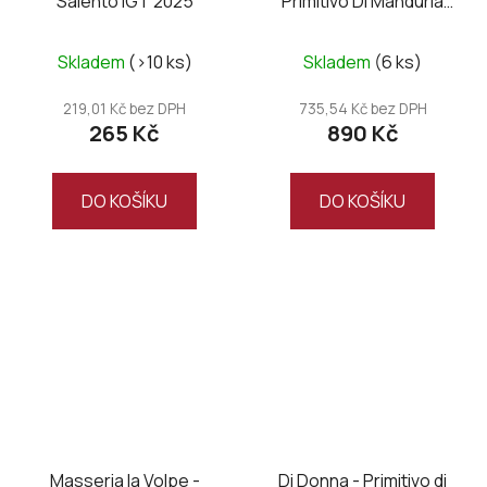
Salento IGT 2025
Primitivo Di Manduria
DOC UNO Riserva
Magnum wooden box
Skladem
(>10 ks)
Skladem
(6 ks)
219,01 Kč bez DPH
735,54 Kč bez DPH
265 Kč
890 Kč
DO KOŠÍKU
DO KOŠÍKU
Masseria la Volpe -
Di Donna - Primitivo di