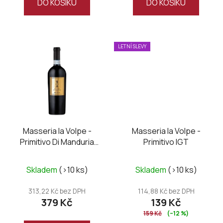
DO KOŠÍKU
DO KOŠÍKU
5
5
hvězdiček.
hvězdiček.
LETNÍ SLEVY
Masseria la Volpe -
Masseria la Volpe -
Primitivo Di Manduria
Primitivo IGT
DOC UNO Riserva
Průměrné
Skladem
(>10 ks)
Skladem
(>10 ks)
hodnocení
produktu
313,22 Kč bez DPH
114,88 Kč bez DPH
379 Kč
139 Kč
je
159 Kč
(–12 %)
5,0