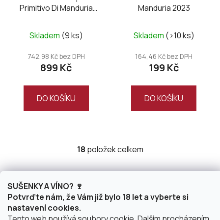
Primitivo Di Manduria
Manduria 2023
DOC UNO Magnum
wooden box
Skladem
(9 ks)
Skladem
(>10 ks)
742,98 Kč bez DPH
164,46 Kč bez DPH
899 Kč
199 Kč
DO KOŠÍKU
DO KOŠÍKU
18
položek celkem
O
v
l
V každé sklence červeného vína
á
SUŠENKY A VÍNO? 🍷
najdete plnost chutí a rozmanitostí
d
Potvrďte nám, že Vám již bylo 18 let a vyberte si
vůní
a
nastavení cookies.
c
Tento web používá soubory cookie. Dalším procházením