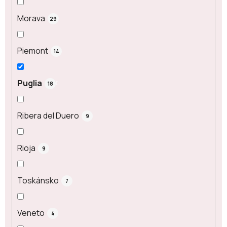
Morava
29
Piemont
14
Puglia
18
Ribera del Duero
9
Rioja
9
Toskánsko
7
Veneto
4