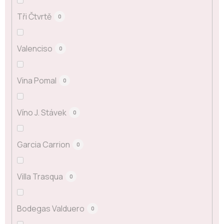
Tři Čtvrtě
0
Valenciso
0
Vina Pomal
0
Víno J. Stávek
0
Garcia Carrion
0
Villa Trasqua
0
Bodegas Valduero
0