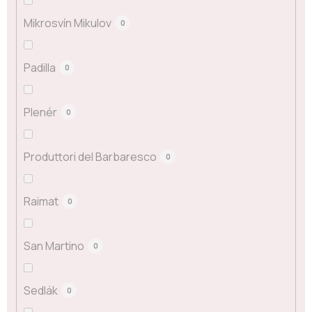
Mikrosvín Mikulov
0
Padilla
0
Plenér
0
Produttori del Barbaresco
0
Raimat
0
San Martino
0
Sedlák
0