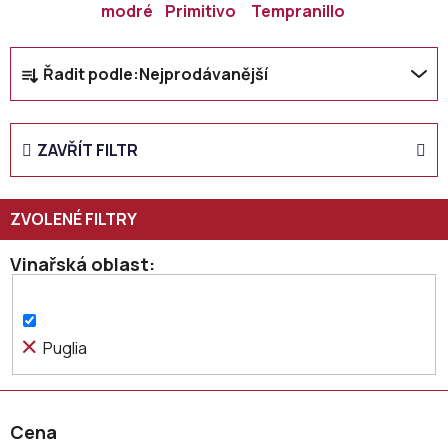
modré
Primitivo
Tempranillo
Ř
Řadit podle:
Nejprodávanější
a
z
e
ZAVŘÍT FILTR
n
í
p
r
o
Vinařská oblast
d
u
k
Puglia
t
ů
Cena