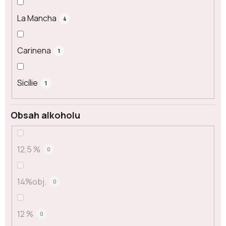
La Mancha
4
Carinena
1
Sicílie
1
Obsah alkoholu
12,5 %
0
14%obj.
0
12 %
0