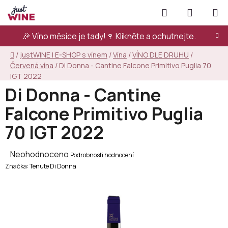
Přejít
Hledat
NÁKUPN
na
KOŠÍK
obsah
🎉 Víno měsíce je tady!🍷
Klikněte a ochutnejte.
Domů
/
justWINE | E-SHOP s vínem
/
Vína
/
VÍNO DLE DRUHU
/
Červená vína
/
Di Donna - Cantine Falcone Primitivo Puglia 70
IGT 2022
Di Donna - Cantine
Falcone Primitivo Puglia
70 IGT 2022
Průměrné
Neohodnoceno
Podrobnosti hodnocení
Značka:
hodnocení
Tenute Di Donna
produktu
je
0,0
z