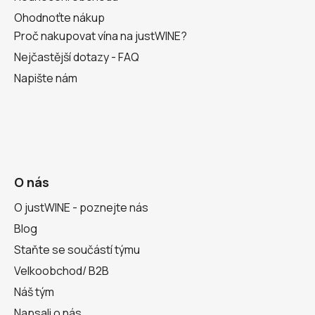
Ohodnoťte nákup
Proč nakupovat vína na justWINE?
Nejčastější dotazy - FAQ
Napište nám
O nás
O justWINE - poznejte nás
Blog
Staňte se součástí týmu
Velkoobchod/ B2B
Náš tým
Napsali o nás