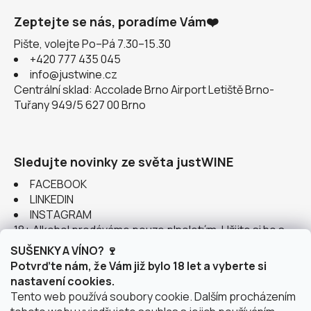
Zeptejte se nás, poradíme Vám❤️
Pište, volejte Po–Pá 7.30–15.30
+420 777 435 045
info@justwine.cz
Centrální sklad: Accolade Brno Airport Letiště Brno-
Tuřany 949/5 627 00 Brno
Sledujte novinky ze světa justWINE
FACEBOOK
LINKEDIN
INSTAGRAM
18+ Alkohol prodáváme pouze plnoletým. Užijte si ho s
rozumem.
SUŠENKY A VÍNO? 🍷
Potvrďte nám, že Vám již bylo 18 let a vyberte si
nastavení cookies.
Tento web používá soubory cookie. Dalším procházením