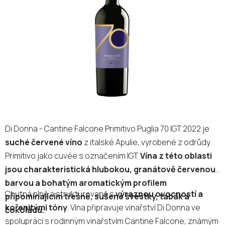
5
hvězdiček.
Di Donna - Cantine Falcone Primitivo Puglia 70 IGT 2022 je
suché červené víno
z italské Apulie, vyrobené z odrůdy
Primitivo jako cuvée s označením IGT.
Vína z této oblasti
jsou charakteristická hlubokou, granátově červenou
barvou a bohatým aromatickým profilem
Chutná plně a strukturovaně s
výraznou ovocností a
připomínajícím třešně, sušené švestky, tabák a
kořenitými tóny
. Vína připravuje vinařství Di Donna ve
čokoládu.
spolupráci s rodinným vinařstvím Cantine Falcone, známým