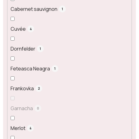
Cabernet sauvignon
1
Cuvée
4
Dornfelder
1
Feteasca Neagra
1
Frankovka
2
Garnacha
0
Merlot
4