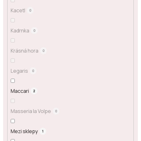
Kacetl
0
Kadrnka
0
Krásná hora
0
Legaris
0
Maccari
2
Masseria la Volpe
0
Mezi sklepy
1