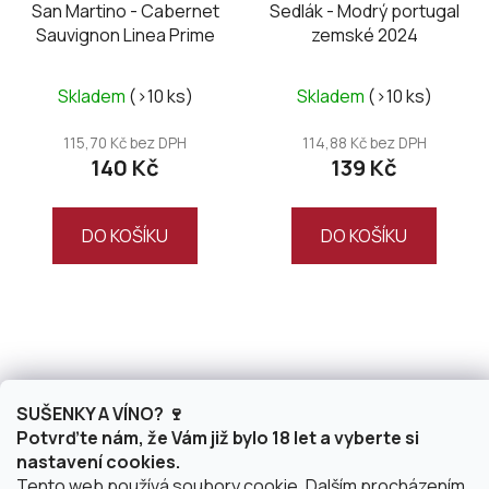
San Martino - Cabernet
Sedlák - Modrý portugal
Sauvignon Linea Prime
zemské 2024
Skladem
(>10 ks)
Skladem
(>10 ks)
115,70 Kč bez DPH
114,88 Kč bez DPH
140 Kč
139 Kč
DO KOŠÍKU
DO KOŠÍKU
SUŠENKY A VÍNO? 🍷
Potvrďte nám, že Vám již bylo 18 let a vyberte si
nastavení cookies.
Tento web používá soubory cookie. Dalším procházením