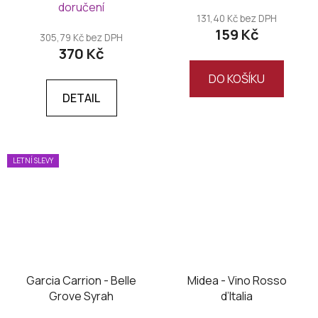
doručení
produktu
131,40 Kč bez DPH
159 Kč
je
305,79 Kč bez DPH
370 Kč
5,0
z
DO KOŠÍKU
5
DETAIL
hvězdiček.
LETNÍ SLEVY
Garcia Carrion - Belle
Midea - Vino Rosso
Grove Syrah
d’Italia