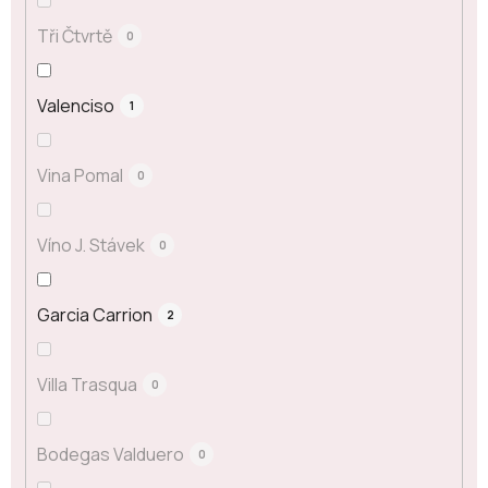
Tři Čtvrtě
0
Valenciso
1
Vina Pomal
0
Víno J. Stávek
0
Garcia Carrion
2
Villa Trasqua
0
Bodegas Valduero
0