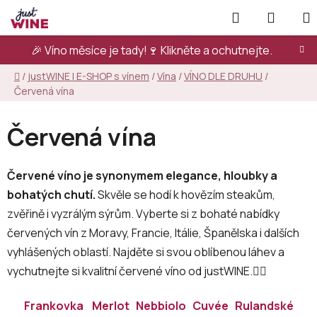
Přejít
Hledat
NÁKUP
na
KOŠÍK
obsah
🎉 Víno měsíce je tady!🍷
Klikněte a ochutnejte.
Domů
/
justWINE | E-SHOP s vínem
/
Vína
/
VÍNO DLE DRUHU
/
Červená vína
Červená vína
Červené víno je synonymem elegance, hloubky a
bohatých chutí.
Skvěle se hodí k hovězím steakům,
zvěřině i vyzrálým sýrům. Vyberte si z bohaté nabídky
červených vín z Moravy, Francie, Itálie, Španělska i dalších
vyhlášených oblastí. Najděte si svou oblíbenou láhev a
vychutnejte si kvalitní červené víno od justWINE.👇🏻
Frankovka
Merlot
Nebbiolo
Cuvée
Rulandské