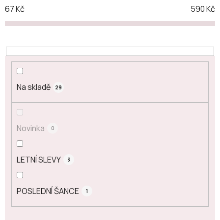
67
Kč
590
Kč
Na skladě
29
Novinka
0
LETNÍ SLEVY
3
POSLEDNÍ ŠANCE
1