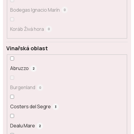
Bodegas Ignacio Marín
0
Koráb Živá hora
0
Vinařská oblast
Abruzzo
2
Burgenland
0
Costers del Segre
3
Dealu Mare
2