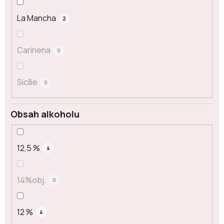
La Mancha
2
Carinena
0
Sicílie
0
Obsah alkoholu
12,5 %
4
14%obj.
0
12 %
4