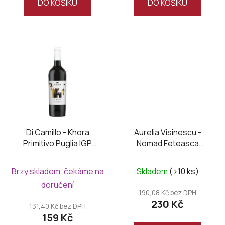
DO KOŠÍKU
DO KOŠÍKU
5
hvězdiček.
Di Camillo - Khora
Aurelia Visinescu -
Primitivo Puglia IGP
Nomad Feteasca
2024
Neagra 2022
Brzy skladem, čekáme na
Skladem
(>10 ks)
doručení
190,08 Kč bez DPH
230 Kč
131,40 Kč bez DPH
159 Kč