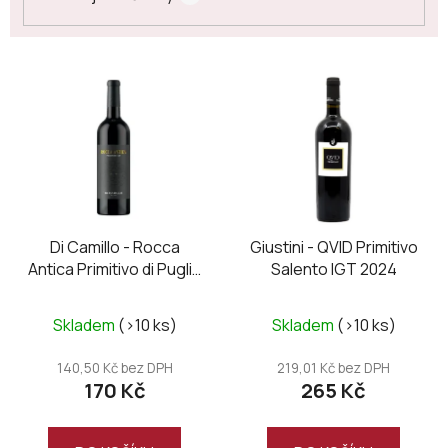
V
ý
p
i
s
p
r
o
Di Camillo - Rocca
Giustini - QVID Primitivo
Antica Primitivo di Puglia
Salento IGT 2024
d
IGP 2024
u
Průměrné
k
Skladem
(>10 ks)
Skladem
(>10 ks)
hodnocení
t
produktu
140,50 Kč bez DPH
219,01 Kč bez DPH
ů
170 Kč
265 Kč
je
5,0
z