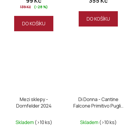
99 Kč
355 Kč
139 Kč
(–28 %)
DO KOŠÍKU
DO KOŠÍKU
Mezi sklepy -
Di Donna - Cantine
Dornfelder 2024
Falcone Primitivo Puglia
70 IGT 2022
Průměrné
Skladem
(>10 ks)
Skladem
(>10 ks)
hodnocení