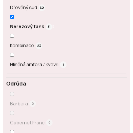
Dřevěný sud
62
Nerezový tank
31
Kombinace
23
Hliněná amfora / kvevri
1
Odrůda
Barbera
0
Cabernet Franc
0