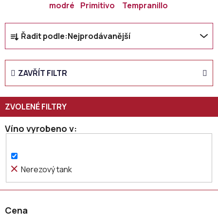
modré
Primitivo
Tempranillo
Ř
Řadit podle:
Nejprodávanější
a
z
e
ZAVŘÍT FILTR
n
í
p
r
o
Víno vyrobeno v
d
u
k
Nerezový tank
t
ů
Cena