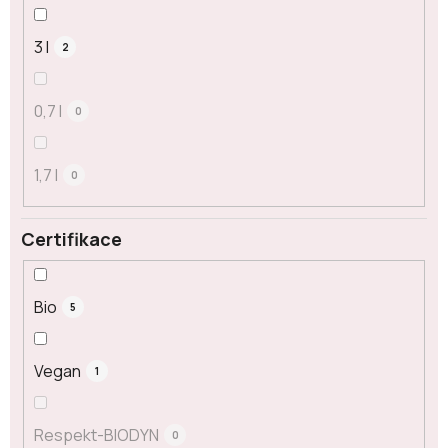
3 l
2
0,7 l
0
1,7 l
0
Certifikace
Bio
5
Vegan
1
Respekt-BIODYN
0