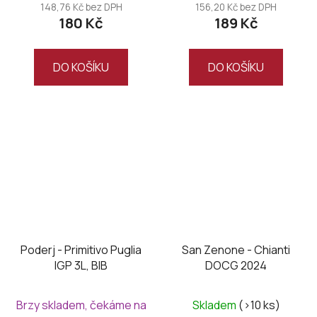
produktu
148,76 Kč bez DPH
156,20 Kč bez DPH
180 Kč
189 Kč
je
5,0
z
DO KOŠÍKU
DO KOŠÍKU
5
hvězdiček.
Poderj - Primitivo Puglia
San Zenone - Chianti
IGP 3L, BIB
DOCG 2024
Průměrné
Brzy skladem, čekáme na
Skladem
(>10 ks)
hodnocení