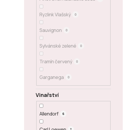
Ryzlink Vlašský
0
Sauvignon
0
Sylvánské zelené
0
Tramín červený
0
Garganega
0
Vinařství
Allendorf
6
Carl Loewen
7