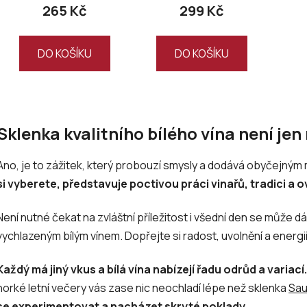
ů
265 Kč
299 Kč
DO KOŠÍKU
DO KOŠÍKU
O
v
Sklenka kvalitního bílého vína není jen 
l
á
Ano, je to zážitek, který probouzí smysly a dodává obyčejn
d
a
si vyberete, představuje poctivou práci vinařů, tradici a 
c
í
Není nutné čekat na zvláštní příležitost i všední den se může d
p
vychlazeným bílým vínem. Dopřejte si radost, uvolnění a energ
r
v
Každý má jiný vkus a bílá vína nabízejí řadu odrůd a variací.
k
y
horké letní večery vás zase nic neochladí lépe než sklenka
Sau
v
se experimentovat a nacházet skryté poklady.