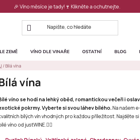
🎉 Víno měsíce je tady!🍷
Klikněte a ochutnejte.
LE ZEMĚ
VÍNO DLE VINAŘE
OSTATNÍ
BLOG
U
/
Bílá vína
Bílá vína
Bílé víno se hodí na lehký oběd, romantickou večeři i oslavy 
exotické pokrmy. Vyberte si svou láhev bílého.
Na našem e-
kvalitních bílých vín vhodných pro každou příležitost. Najděte si
bílé víno od justWINE.👇🏻
Ryzlink Rýnský
Veltlínské zelené
Chardonnay
Cuvé