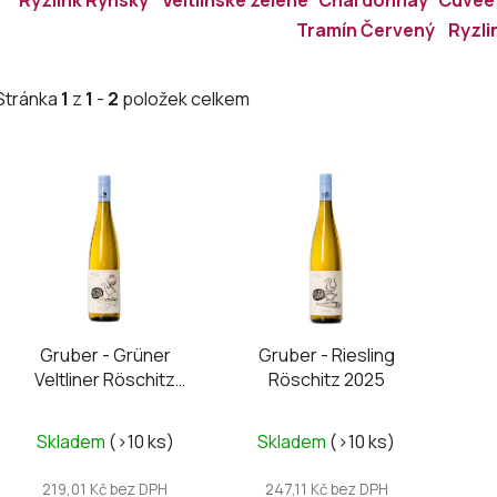
Tramín Červený
Ryzli
Stránka
1
z
1
-
2
položek celkem
V
ý
p
i
s
p
r
Gruber - Grüner
Gruber - Riesling
o
Veltliner Röschitz
Röschitz 2025
d
Weinviertel DAC 2025
u
Skladem
(>10 ks)
Skladem
(>10 ks)
k
t
219,01 Kč bez DPH
247,11 Kč bez DPH