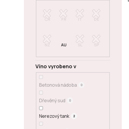
Víno vyrobeno v
Betonová nádoba
0
Dřevěný sud
0
Nerezový tank
2