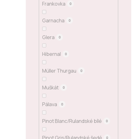
Frankovka
0
Garnacha
0
Glera
0
Hibernal
0
Müller Thurgau
0
Muškát
0
Pálava
0
Pinot Blanc/Rulandské bílé
0
Pinot Gris/Rulandské šedé
0