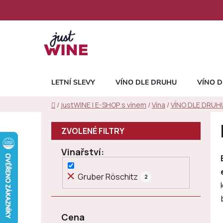
Přejít
na
obsah
LETNÍ SLEVY
VÍNO DLE DRUHU
VÍNO D
Domů
/
justWINE | E-SHOP s vínem
/
Vína
/
VÍNO DLE DRUH
P
o
s
Vinařství
t
r
Gruber Röschitz
2
a
n
n
Cena
í