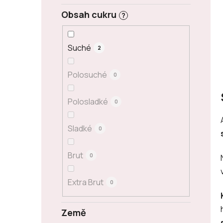
Obsah cukru
?
Suché
2
Polosuché
0
Polosladké
0
Sladké
0
Brut
0
Extra Brut
0
Země