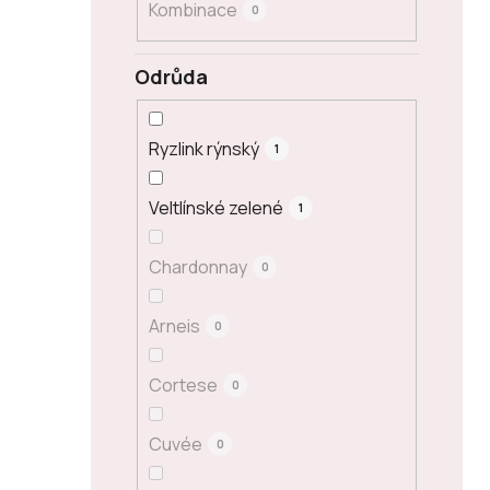
Kombinace
0
Odrůda
Ryzlink rýnský
1
Veltlínské zelené
1
Chardonnay
0
Arneis
0
Cortese
0
Cuvée
0