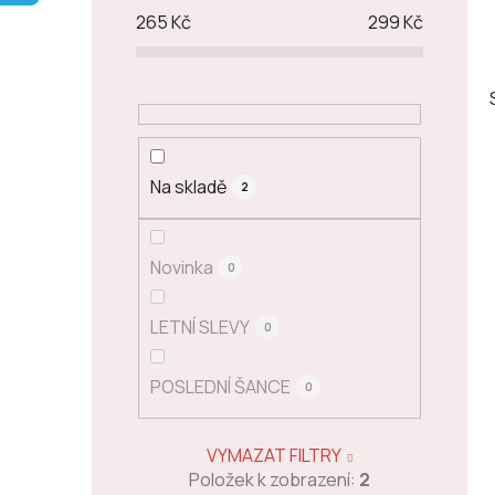
p
265
Kč
299
Kč
a
n
e
l
Na skladě
2
Novinka
0
LETNÍ SLEVY
0
POSLEDNÍ ŠANCE
0
VYMAZAT FILTRY
Položek k zobrazení:
2