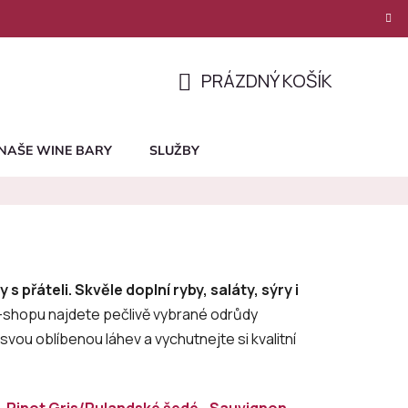
PRÁZDNÝ KOŠÍK
NÁKUPNÍ
KOŠÍK
NAŠE WINE BARY
SLUŽBY
s přáteli. Skvěle doplní ryby, saláty, sýry i
shopu najdete pečlivě vybrané odrůdy
 svou oblíbenou láhev a vychutnejte si kvalitní
e
Pinot Gris/Rulandské šedé
Sauvignon