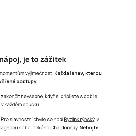
nápoj, je to zážitek
ým momentům výjimečnost.
Každá láhev, kterou
ověřené postupy.
á zakončit nevšedně, když si připijete s dobře
ii v každém doušku.
Pro slavnostní chvíle se hodí
Ryzlink rýnský
, v
vignonu
nebo lehkého
Chardonnay
.
Nebojte