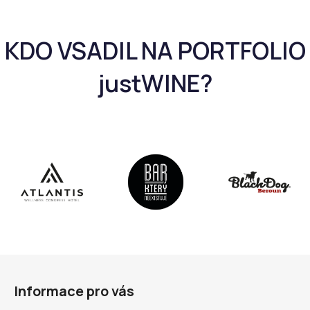
Z
á
Informace pro vás
p