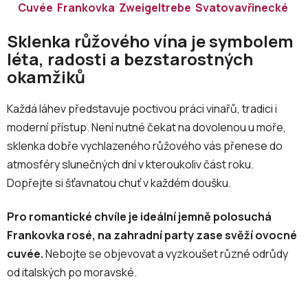
Cuvée
Frankovka
Zweigeltrebe
Svatovavřinecké
Sklenka růžového vína je symbolem
léta, radosti a bezstarostných
okamžiků
Každá láhev představuje poctivou práci vinařů, tradici i
moderní přístup. Není nutné čekat na dovolenou u moře,
sklenka dobře vychlazeného růžového vás přenese do
atmosféry slunečných dní v kteroukoliv část roku.
Dopřejte si šťavnatou chuť v každém doušku.
Pro romantické chvíle je ideální jemně polosuchá
Frankovka rosé, na zahradní party zase svěží ovocné
cuvée.
Nebojte se objevovat a vyzkoušet různé odrůdy
od italských po moravské.