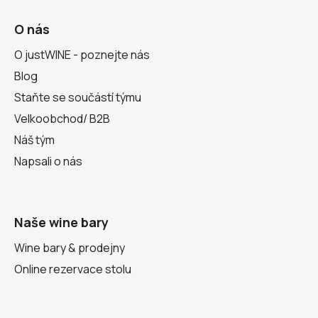
O nás
O justWINE - poznejte nás
Blog
Staňte se součástí týmu
Velkoobchod/ B2B
Náš tým
Napsali o nás
Naše wine bary
Wine bary & prodejny
Online rezervace stolu