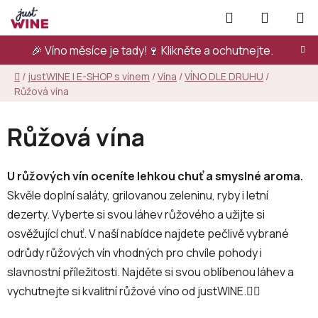
Přejít
Hledat
NÁKUPN
na
KOŠÍK
obsah
🎉 Víno měsíce je tady!🍷
Klikněte a ochutnejte.
Domů
/
justWINE | E-SHOP s vínem
/
Vína
/
VÍNO DLE DRUHU
/
Růžová vína
Růžová vína
U růžových vín oceníte lehkou chuť a smyslné aroma.
Skvěle doplní saláty, grilovanou zeleninu, ryby i letní
dezerty. Vyberte si svou láhev růžového a užijte si
osvěžující chuť. V naší nabídce najdete pečlivě vybrané
odrůdy růžových vín vhodných pro chvíle pohody i
slavnostní příležitosti. Najděte si svou oblíbenou láhev a
vychutnejte si kvalitní růžové víno od justWINE.👇🏻