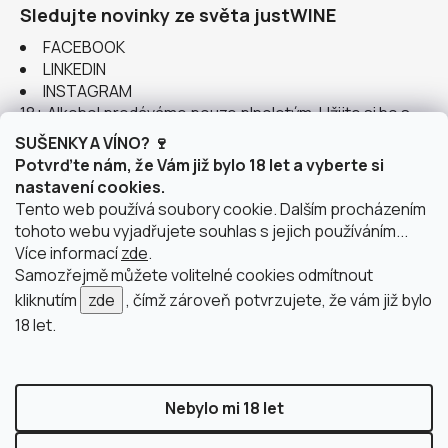
Sledujte novinky ze světa justWINE
FACEBOOK
LINKEDIN
INSTAGRAM
18+ Alkohol prodáváme pouze plnoletým. Užijte si ho s
rozumem.
SUŠENKY A VÍNO? 🍷
Potvrďte nám, že Vám již bylo 18 let a vyberte si
nastavení cookies.
Tento web používá soubory cookie. Dalším procházením
tohoto webu vyjadřujete souhlas s jejich používáním...
Instagram
Více informací
zde
.
Samozřejmě můžete volitelné cookies odmítnout
kliknutím
zde
, čímž zároveň potvrzujete, že vám již bylo
18 let.
doprava po Brně
2 výdejní místa v Brně
Nebylo mi 18 let