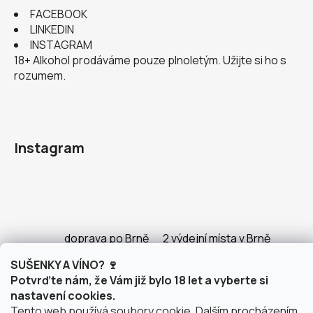
FACEBOOK
LINKEDIN
INSTAGRAM
18+ Alkohol prodáváme pouze plnoletým. Užijte si ho s
rozumem.
Instagram
doprava po Brně
2 výdejní místa v Brně
SUŠENKY A VÍNO? 🍷
Potvrďte nám, že Vám již bylo 18 let a vyberte si
nastavení cookies.
Vytvořil Shoptet
Tento web používá soubory cookie. Dalším procházením