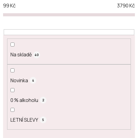
99
Kč
3790
Kč
Na skladě
40
Novinka
4
0 % alkoholu
2
LETNÍ SLEVY
5