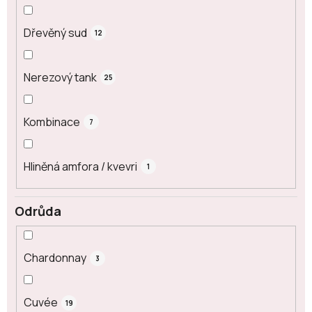
Dřevěný sud
12
Nerezový tank
25
Kombinace
7
Hliněná amfora / kvevri
1
Odrůda
Chardonnay
3
Cuvée
19