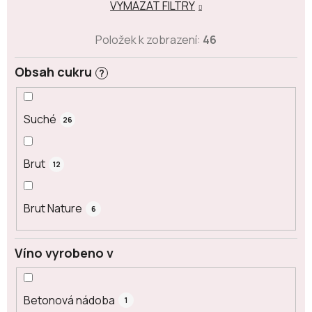
VYMAZAT FILTRY
Položek k zobrazení:
46
Obsah cukru
?
Suché
26
Brut
12
Brut Nature
6
Víno vyrobeno v
Betonová nádoba
1