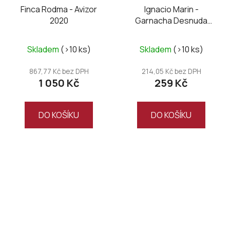
Finca Rodma - Avizor
Ignacio Marin -
2020
Garnacha Desnuda
Naked Grenache white
Průměrné
Skladem
(>10 ks)
Skladem
(>10 ks)
hodnocení
produktu
867,77 Kč bez DPH
214,05 Kč bez DPH
1 050 Kč
259 Kč
je
5,0
z
DO KOŠÍKU
DO KOŠÍKU
5
hvězdiček.