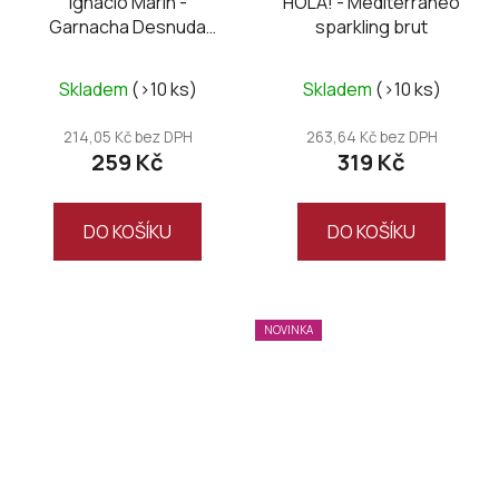
Ignacio Marin -
HOLA! - Mediterráneo
Garnacha Desnuda
sparkling brut
Naked Grenache Bio
Tinto
Skladem
(>10 ks)
Skladem
(>10 ks)
214,05 Kč bez DPH
263,64 Kč bez DPH
259 Kč
319 Kč
DO KOŠÍKU
DO KOŠÍKU
NOVINKA