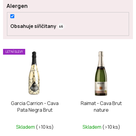
Alergen
Obsahuje siřičitany
46
V
LETNÍ SLEVY
ý
p
i
s
p
r
o
Garcia Carrion - Cava
Raimat - Cava Brut
Pata Negra Brut
nature
d
u
k
Skladem
(>10 ks)
Skladem
(>10 ks)