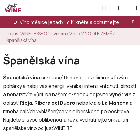
Přejít
Hledat
NÁKUP
na
KOŠÍK
obsah
🎉 Víno měsíce je tady!🍷
Klikněte a ochutnejte.
Domů
/
justWINE | E-SHOP s vínem
/
Vína
/
VÍNO DLE ZEMĚ
/
Španělská vína
Španělská vína
Španělská vína
si zatančí flamenco s vašimi chuťovými
pohárky a nabijí vás energií. Vynikají intenzivní chutí, plností
a bohatstvím vůní. Na našem e-shopu objevíte
výběr vín
z
oblastí
Rioja
,
Ribera del Duero
nebo kraje
La Mancha
a
mnoha dalších vyhlášených vinic iberského poloostrova.
Najděte si svou oblíbenou láhev a vychutnejte si kvalitní
španělské víno od justWINE.👇🏻