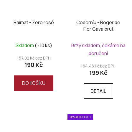
Raimat - Zero rosé
Codorníu - Roger de
Flor Cava brut
Skladem
(>10 ks)
Brzy skladem, čekáme na
doručení
157,02 Kč bez DPH
190 Kč
164,46 Kč bez DPH
199 Kč
DO KOŠÍKU
DETAIL
0 % ALKOHOLU