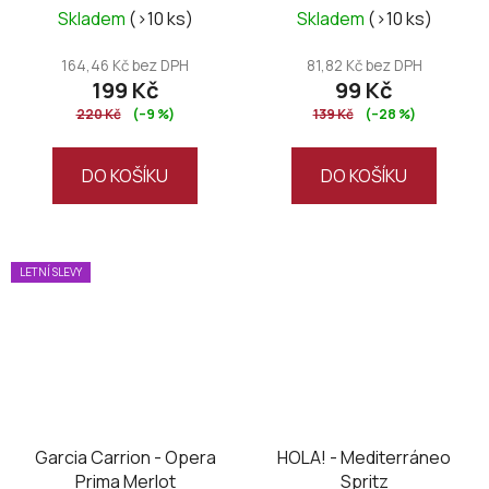
Skladem
(>10 ks)
Skladem
(>10 ks)
164,46 Kč bez DPH
81,82 Kč bez DPH
199 Kč
99 Kč
220 Kč
(–9 %)
139 Kč
(–28 %)
DO KOŠÍKU
DO KOŠÍKU
LETNÍ SLEVY
Garcia Carrion - Opera
HOLA! - Mediterráneo
Prima Merlot
Spritz