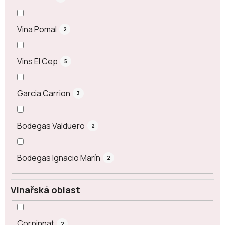
Vina Pomal
2
Vins El Cep
5
Garcia Carrion
3
Bodegas Valduero
2
Bodegas Ignacio Marín
2
Vinařská oblast
Corpinnat
2