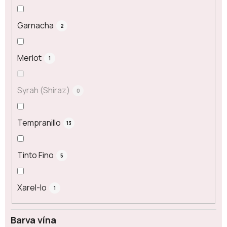
Garnacha
2
Merlot
1
Syrah (Shiraz)
0
Tempranillo
13
Tinto Fino
5
Xarel-lo
1
Barva vína