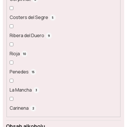
Costers del Segre
5
Ribera del Duero
9
Rioja
10
Penedes
15
La Mancha
3
Carinena
2
Obsah alkoholu