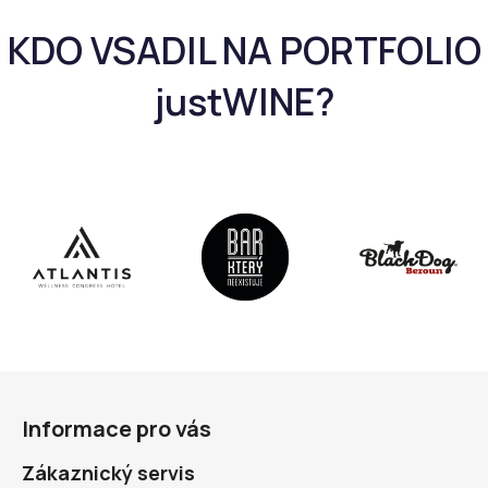
s
u
Z
á
Informace pro vás
p
a
Zákaznický servis