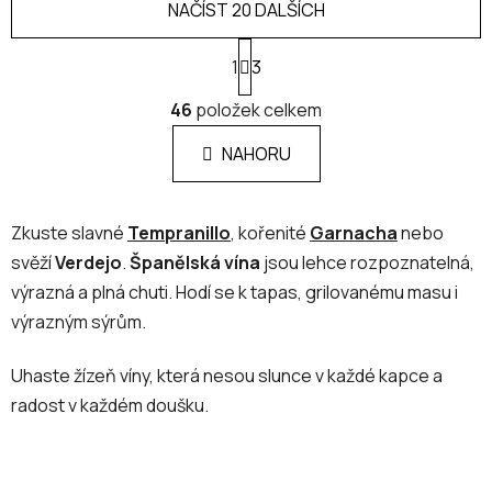
NAČÍST 20 DALŠÍCH
S
1
t
3
r
O
á
46
položek celkem
v
n
l
k
NAHORU
á
o
d
v
a
á
Zkuste slavné
Tempranillo
, kořenité
Garnacha
nebo
c
n
í
í
svěží
Verdejo
.
Španělská vína
jsou lehce rozpoznatelná,
p
výrazná a plná chuti. Hodí se k tapas, grilovanému masu i
r
výrazným sýrům.
v
k
Uhaste žízeň víny, která nesou slunce v každé kapce a
y
v
radost v každém doušku.
ý
p
i