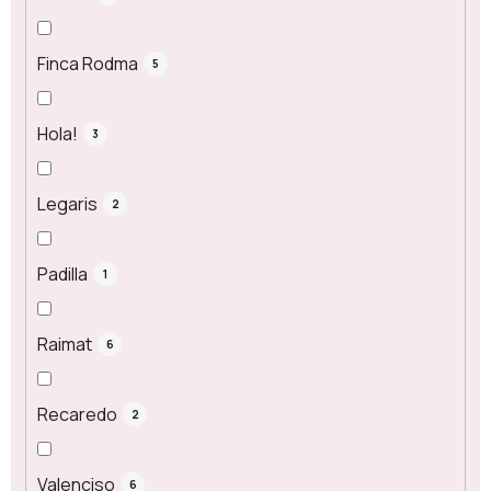
Finca Rodma
5
Hola!
3
Legaris
2
Padilla
1
Raimat
6
Recaredo
2
Valenciso
6