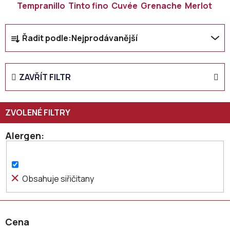
Tempranillo
Tinto fino
Cuvée
Grenache
Merlot
Ř
Řadit podle:
Nejprodávanější
a
z
e
ZAVŘÍT FILTR
n
í
p
r
o
Alergen
d
u
k
Obsahuje siřičitany
t
ů
Cena