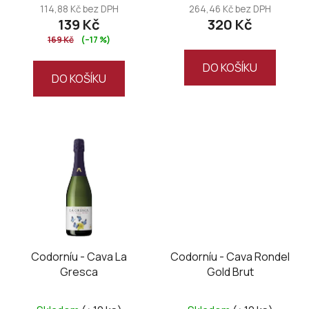
t
114,88 Kč bez DPH
264,46 Kč bez DPH
ů
139 Kč
320 Kč
169 Kč
(–17 %)
DO KOŠÍKU
DO KOŠÍKU
Codorníu - Cava La
Codorníu - Cava Rondel
Gresca
Gold Brut