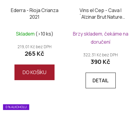
Ederra - Rioja Crianza
Vins el Cep - Cava l
2021
´Alzinar Brut Nature
Reserva 2022
Skladem
(>10 ks)
Brzy skladem, čekáme na
doručení
219,01 Kč bez DPH
265 Kč
322,31 Kč bez DPH
390 Kč
DO KOŠÍKU
DETAIL
0 % ALKOHOLU