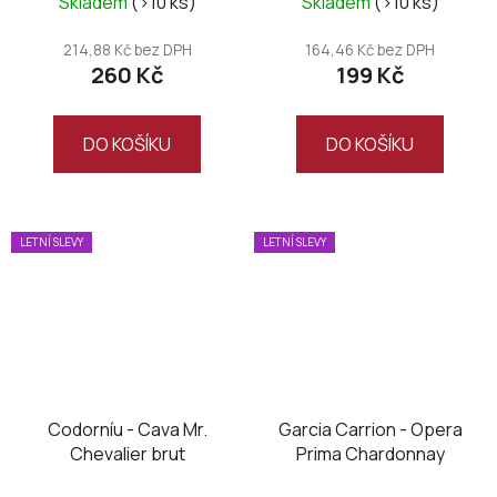
Skladem
(>10 ks)
Skladem
(>10 ks)
214,88 Kč bez DPH
164,46 Kč bez DPH
260 Kč
199 Kč
DO KOŠÍKU
DO KOŠÍKU
LETNÍ SLEVY
LETNÍ SLEVY
Codorníu - Cava Mr.
Garcia Carrion - Opera
Chevalier brut
Prima Chardonnay