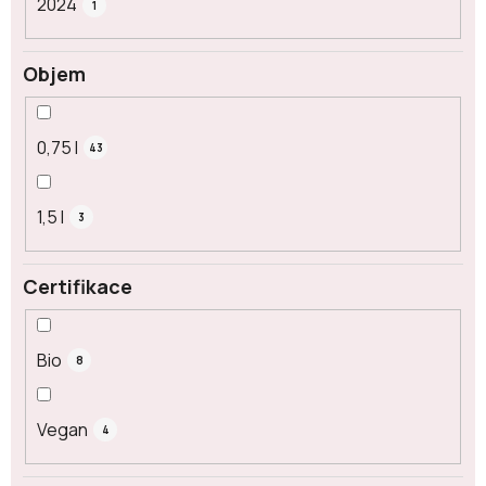
2024
1
Objem
0,75 l
43
1,5 l
3
Certifikace
Bio
8
Vegan
4