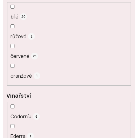
bílé
20
růžové
2
červené
23
oranžové
1
Vinařství
Codorníu
6
Ederra
1