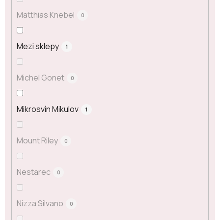
Matthias Knebel
0
Mezi sklepy
1
Michel Gonet
0
Mikrosvín Mikulov
1
Mount Riley
0
Nestarec
0
Nizza Silvano
0