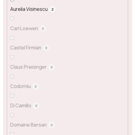
Aurelia Visinescu
2
Carl Loewen
0
Castel Firmian
0
Claus Preisinger
0
Codorníu
0
Di Camillo
0
Domaine Bersan
0