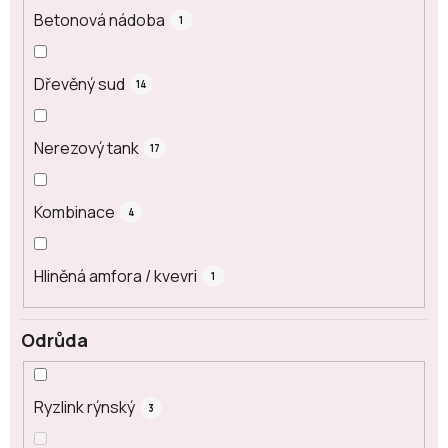
Betonová nádoba
1
Dřevěný sud
14
Nerezový tank
17
Kombinace
4
Hliněná amfora / kvevri
1
Odrůda
Ryzlink rýnský
3