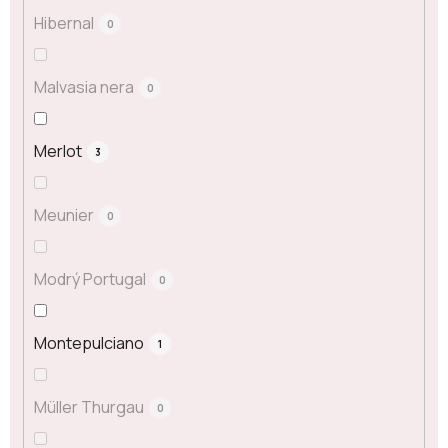
Hibernal
0
Malvasia nera
0
Merlot
3
Meunier
0
Modrý Portugal
0
Montepulciano
1
Müller Thurgau
0