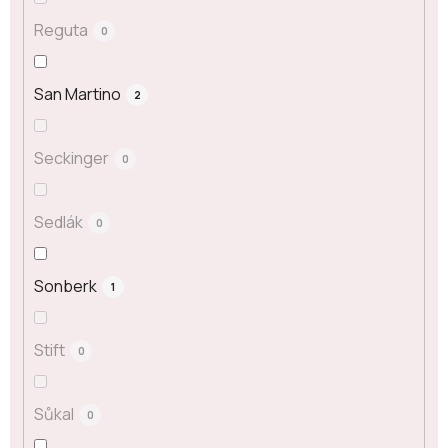
Reguta
0
San Martino
2
Seckinger
0
Sedlák
0
Sonberk
1
Stift
0
Sůkal
0