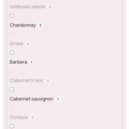
Veltlínské zelené
0
Chardonnay
3
Arneis
0
Barbera
1
Cabernet Franc
0
Cabernet sauvignon
1
Cortese
0