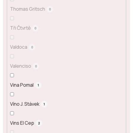
Thomas Gritsch
0
Tři Čtvrtě
0
Valdoca
0
Valenciso
0
Vina Pomal
1
Víno J. Stávek
1
Vins El Cep
2