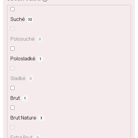
Suché
32
Polosuché
0
Polosladké
1
Sladké
0
Brut
1
Brut Nature
3
Extra Brut
0