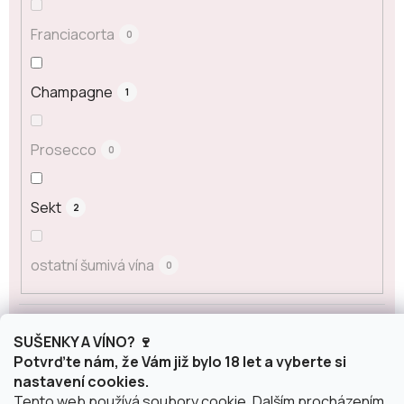
Franciacorta
0
Champagne
1
Prosecco
0
Sekt
2
ostatní šumivá vína
0
Obsah alkoholu
SUŠENKY A VÍNO? 🍷
Potvrďte nám, že Vám již bylo 18 let a vyberte si
nastavení cookies.
0 %
0
Tento web používá soubory cookie. Dalším procházením