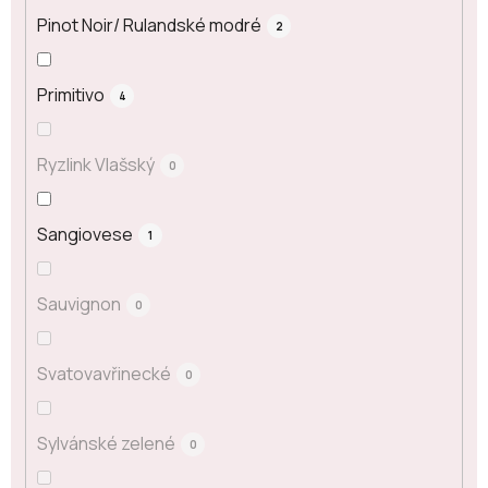
Pinot Noir/ Rulandské modré
2
Primitivo
4
Ryzlink Vlašský
0
Sangiovese
1
Sauvignon
0
Svatovavřinecké
0
Sylvánské zelené
0