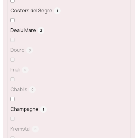
Costers del Segre
1
Dealu Mare
2
Douro
0
Friuli
0
Chablis
0
Champagne
1
Kremstal
0