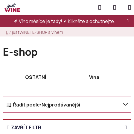
Přejít
Hledat
NÁKUP
na
KOŠÍK
obsah
🎉 Víno měsíce je tady!🍷
Klikněte a ochutnejte.
Domů
/
justWINE | E-SHOP s vínem
E-shop
OSTATNÍ
Vína
Ř
Řadit podle:
Nejprodávanější
a
z
e
ZAVŘÍT FILTR
n