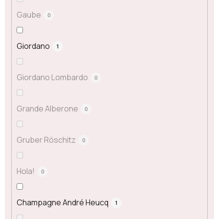
Gaube
0
Giordano
1
Giordano Lombardo
0
Grande Alberone
0
Gruber Röschitz
0
Hola!
0
Champagne André Heucq
1