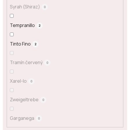
Syrah (Shiraz)
0
Tempranillo
2
Tinto Fino
2
Tramín červený
0
Xarel-lo
0
Zweigeltrebe
0
Garganega
0