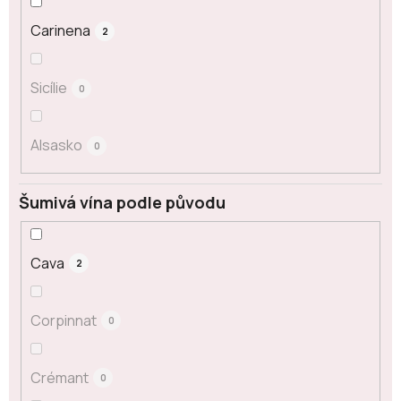
Carinena
2
Sicílie
0
Alsasko
0
Šumivá vína podle původu
Cava
2
Corpinnat
0
Crémant
0