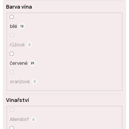
Barva vína
bílé
12
růžové
0
červené
25
oranžové
0
Vinařství
Allendorf
0