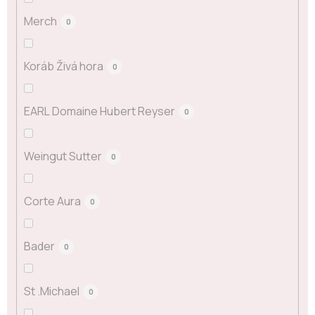
Merch
0
Koráb Živá hora
0
EARL Domaine Hubert Reyser
0
Weingut Sutter
0
Corte Aura
0
Bader
0
St .Michael
0