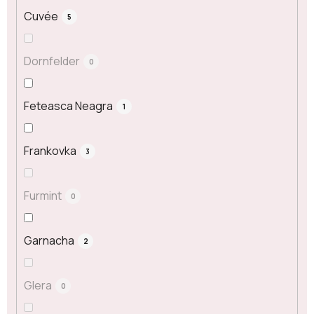
Cuvée
5
Dornfelder
0
Feteasca Neagra
1
Frankovka
3
Furmint
0
Garnacha
2
Glera
0