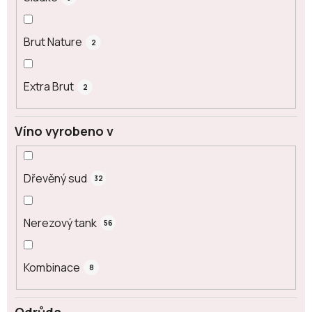
Brut Nature
2
Extra Brut
2
Víno vyrobeno v
Dřevěný sud
32
Nerezový tank
56
Kombinace
8
Odrůda