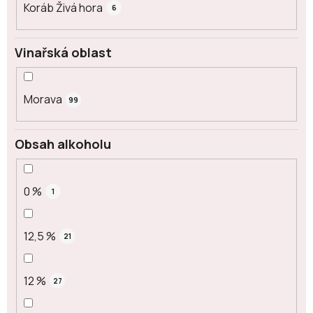
Koráb Živá hora
6
Vinařská oblast
Morava
99
Obsah alkoholu
0 %
1
12,5 %
21
12 %
27