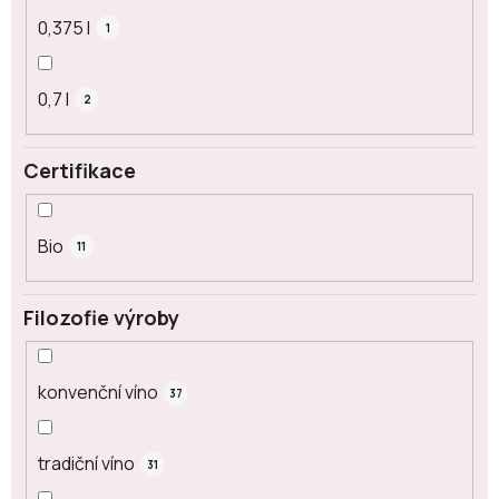
0,375 l
1
0,7 l
2
Certifikace
Bio
11
Filozofie výroby
konvenční víno
37
tradiční víno
31