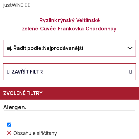
justWINE.👇🏻
Ryzlink rýnský
Veltlínské
zelené
Cuvée
Frankovka
Chardonnay
Ř
Řadit podle:
Nejprodávanější
a
z
e
ZAVŘÍT FILTR
n
í
p
r
o
Alergen
d
u
k
Obsahuje siřičitany