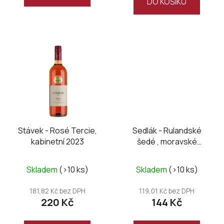
DO KOŠÍKU
Stávek - Rosé Tercie,
Sedlák - Rulandské
kabinetní 2023
šedé , moravské
zemské 2024
Skladem
(>10 ks)
Skladem
(>10 ks)
181,82 Kč bez DPH
119,01 Kč bez DPH
220 Kč
144 Kč