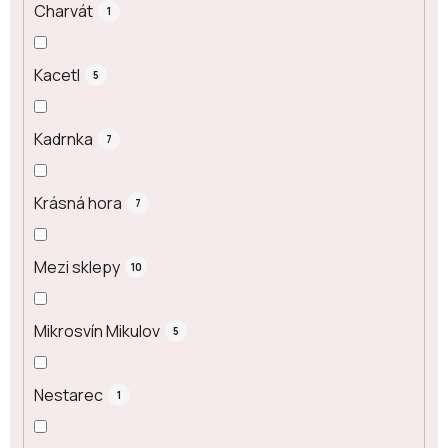
Charvát
1
Kacetl
5
Kadrnka
7
Krásná hora
7
Mezi sklepy
10
Mikrosvín Mikulov
5
Nestarec
1