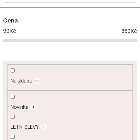
t
ů
Cena
99
Kč
860
Kč
Na skladě
95
Novinka
1
LETNÍ SLEVY
1