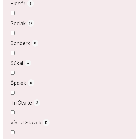
Plenér
3
Sedlák
17
Sonberk
6
Sůkal
4
Špalek
8
Tři Čtvrtě
2
Víno J. Stávek
17