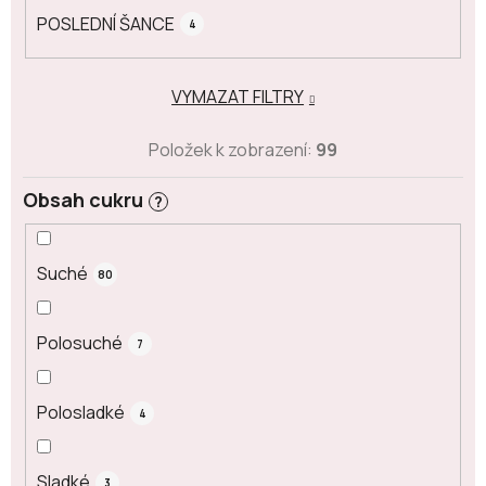
POSLEDNÍ ŠANCE
4
VYMAZAT FILTRY
Položek k zobrazení:
99
Obsah cukru
?
Suché
80
Polosuché
7
Polosladké
4
Sladké
3