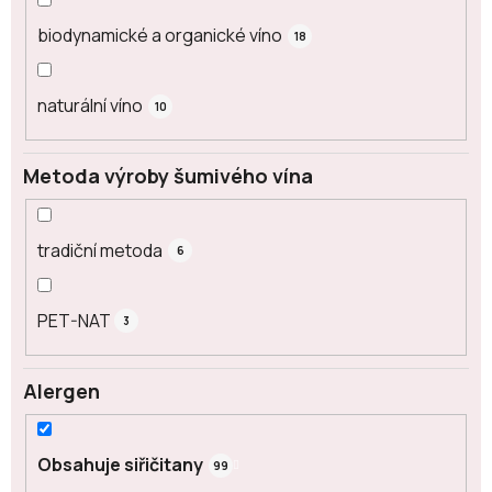
biodynamické a organické víno
18
naturální víno
10
Metoda výroby šumivého vína
tradiční metoda
6
PET-NAT
3
Alergen
Obsahuje siřičitany
99