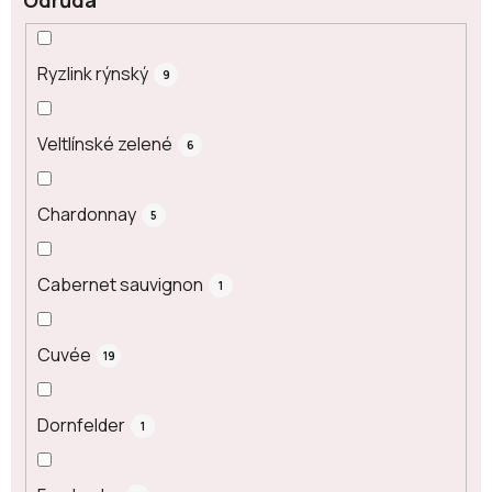
Ryzlink rýnský
9
Veltlínské zelené
6
Chardonnay
5
Cabernet sauvignon
1
Cuvée
19
Dornfelder
1