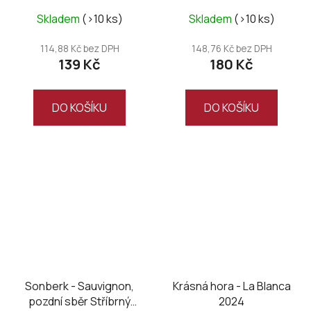
Průměrné
Skladem
(>10 ks)
Skladem
(>10 ks)
hodnocení
produktu
114,88 Kč bez DPH
148,76 Kč bez DPH
139 Kč
180 Kč
je
5,0
z
DO KOŠÍKU
DO KOŠÍKU
5
hvězdiček.
Sonberk - Sauvignon,
Krásná hora - La Blanca
pozdní sběr Stříbrný
2024