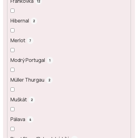
Frankovka
12
Hibernal
2
Merlot
7
Modrý Portugal
1
Müller Thurgau
2
Muškát
2
Pálava
4