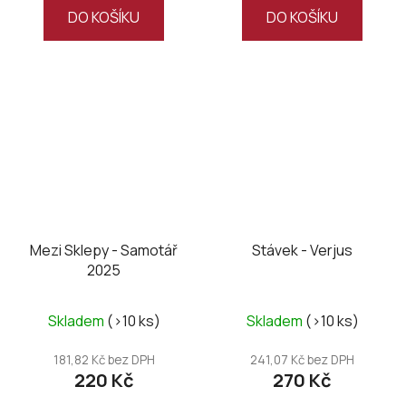
DO KOŠÍKU
DO KOŠÍKU
Mezi Sklepy - Samotář
Stávek - Verjus
2025
Průměrné
Skladem
(>10 ks)
Skladem
(>10 ks)
hodnocení
produktu
181,82 Kč bez DPH
241,07 Kč bez DPH
220 Kč
270 Kč
je
5,0