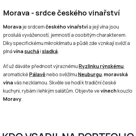
d
v
a
á
Morava - srdce českého vinařství
c
n
í
í
p
Morava
je srdcem
českého vinařství
a její vína jsou
r
proslulá vyvážeností, jemností a osobitým charakterem.
v
Díky specifickému mikroklimatu a půdě zde vznikají svěží a
k
plná
vína
suchá
i
sladká
.
y
v
Ať už dáváte přednost výraznému
Ryzlinku rýnskému
,
ý
p
aromatické
Pálavě
nebo svěžímu
Neuburgu
,
moravská
i
vína
vás nezklamou. Skvěle se hodí k tradiční české
s
kuchyni, rybám i lehkým salátům. Objevte ve
vínech
kouzlo
u
Moravy
.