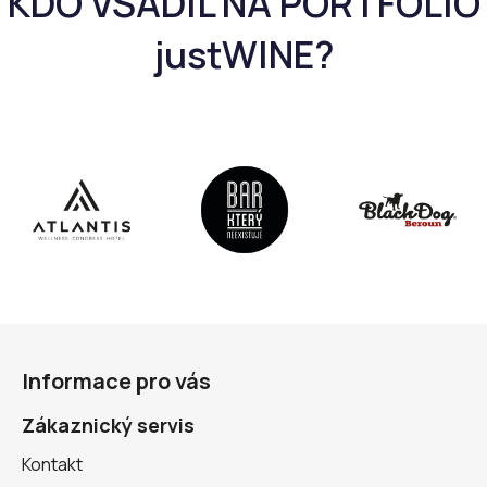
Z
á
Informace pro vás
p
a
Zákaznický servis
t
Kontakt
í