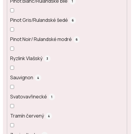
Pinot Blanc/Rulandské bílé
1
Pinot Gris/Rulandské šedé
6
Pinot Noir/ Rulandské modré
6
Ryzlink Vlašský
3
Sauvignon
4
Svatovavřinecké
1
Tramín červený
4