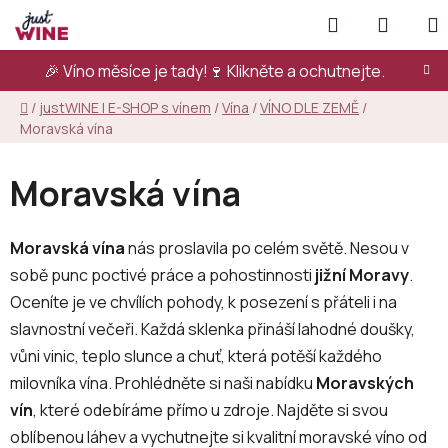
Přejít
Hledat
NÁKUP
na
KOŠÍK
obsah
🎉 Víno měsíce je tady!🍷
Klikněte a ochutnejte.
Domů
/
justWINE | E-SHOP s vínem
/
Vína
/
VÍNO DLE ZEMĚ
/
Moravská vína
Moravská vína
Moravská vína
nás proslavila po celém světě. Nesou v
sobě punc poctivé práce a pohostinnosti
jižní Moravy
.
Oceníte je ve chvílích pohody, k posezení s přáteli i na
slavnostní večeři. Každá sklenka přináší lahodné doušky,
vůni vinic, teplo slunce a chuť, která potěší každého
milovníka vína. Prohlédněte si naši nabídku
Moravských
vín
, které odebíráme přímo u zdroje. Najděte si svou
oblíbenou láhev a vychutnejte si kvalitní moravské víno od