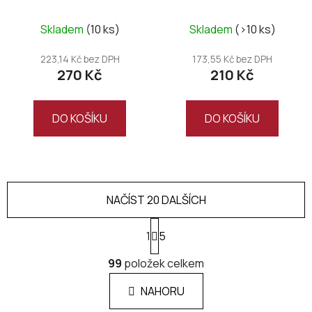
Sonberk 2024
Skladem
(10 ks)
Skladem
(>10 ks)
223,14 Kč bez DPH
173,55 Kč bez DPH
270 Kč
210 Kč
DO KOŠÍKU
DO KOŠÍKU
NAČÍST 20 DALŠÍCH
S
1
t
5
r
O
á
99
položek celkem
v
n
l
k
NAHORU
á
o