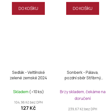
z
DO KOŠÍKU
DO KOŠÍKU
5
hvězdiček.
Sedlák - Veltlínské
Sonberk - Pálava,
zelené zemské 2024
pozdní sběr Stříbrný
Sonberk 2024
Skladem
(>10 ks)
Brzy skladem, čekáme na
doručení
104,96 Kč bez DPH
127 Kč
239,67 Kč bez DPH