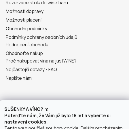
Rezervace stolu do wine baru
Možnosti dopravy
Možnosti placení
Obchodní podmínky
Podmínky ochrany osobních údajů
Hodnocení obchodu
Ohodnoťte nákup
Proč nakupovat vína na justWINE?
Nejčastější dotazy - FAQ
Napište nám
SUŠENKY A VÍNO? 🍷
Potvrďte nám, že Vám již bylo 18 let a vyberte si
O nás
nastavení cookies.
Tento web používá soubory cookie. Dalším procházením