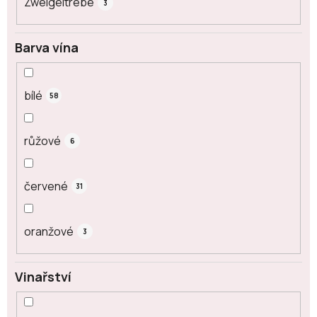
Zweigeltrebe
3
Barva vína
bílé
58
růžové
6
červené
31
oranžové
3
Vinařství