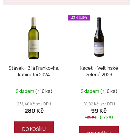
V
LETNÍ SLEVY
ý
p
i
s
p
r
o
Stávek - Bílá Frankovka,
Kacetl - Veltlínské
kabinetní 2024
zelené 2023
d
u
k
Skladem
(>10 ks)
Skladem
(>10 ks)
t
231,40 Kč bez DPH
81,82 Kč bez DPH
ů
280 Kč
99 Kč
129 Kč
(–23 %)
DO KOŠÍKU