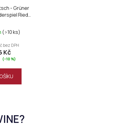
sch - Grüner
ederspiel Ried
k 2025
m
(>10 ks)
Kč bez DPH
6 Kč
(–10 %)
OŠÍKU