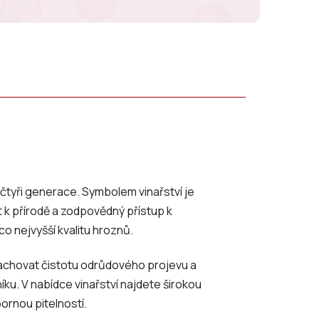
iž čtyři generace. Symbolem vinařství je
kt k přírodě a zodpovědný přístup k
o nejvyšší kvalitu hroznů.
zachovat čistotu odrůdového projevu a
níku.
V nabídce vinařství najdete širokou
bornou pitelností.