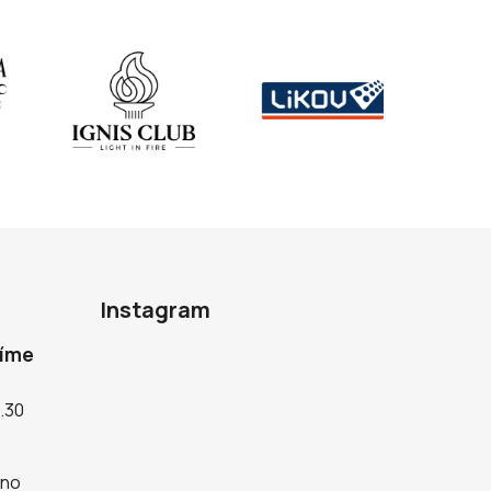
Instagram
díme
5.30
rno