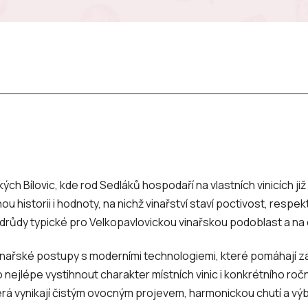
lkých Bílovic, kde rod Sedláků hospodaří na vlastních vinicích j
u historii i hodnoty, na nichž vinařství staví poctivost, respe
 odrůdy typické pro Velkopavlovickou vinařskou podoblast a na c
vinařské postupy s moderními technologiemi, které pomáhají 
o nejlépe vystihnout charakter místních vinic i konkrétního roč
která vynikají čistým ovocným projevem, harmonickou chutí a vý