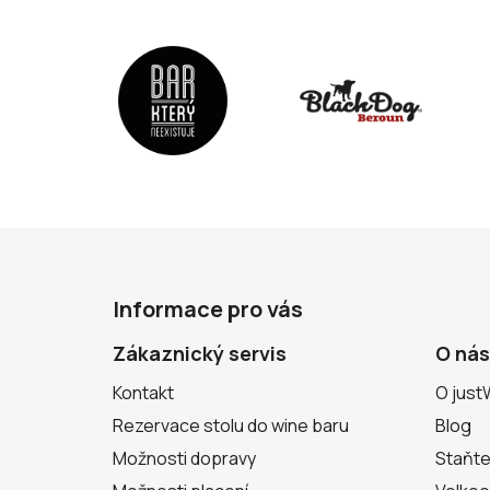
Z
á
Informace pro vás
p
a
Zákaznický servis
O nás
t
Kontakt
O just
í
Rezervace stolu do wine baru
Blog
Možnosti dopravy
Staňte