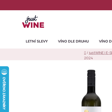
Přejít
na
obsah
LETNÍ SLEVY
VÍNO DLE DRUHU
VÍNO D
Domů
/
justWINE | E-
2024