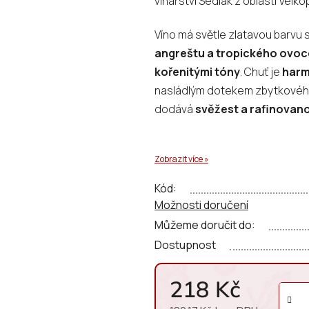
vinařství Sedlák z oblasti Velk
0,0
z
Víno má světle zlatavou barvu 
5
angreštu a tropického ovoc
hvězdiček.
kořenitými tóny
. Chuť je
harm
nasládlým dotekem zbytkového 
dodává
svěžest a rafinovan
Zobrazit více »
Kód:
Možnosti doručení
Můžeme doručit do:
Dostupnost
218 Kč