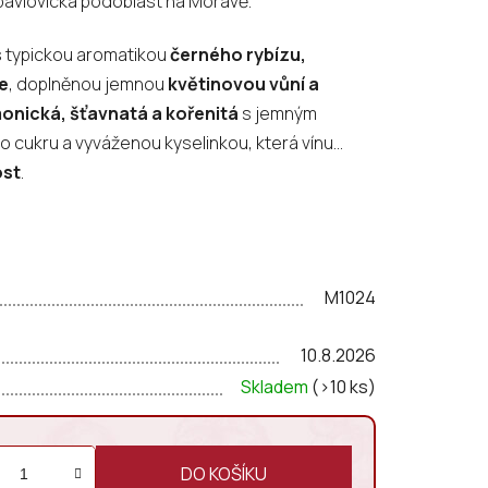
opavlovická podoblast na Moravě.
s typickou aromatikou
černého rybízu,
e
, doplněnou jemnou
květinovou vůní a
onická, šťavnatá a kořenitá
s jemným
cukru a vyváženou kyselinkou, která vínu
ost
.
M1024
10.8.2026
Skladem
(>10 ks)
DO KOŠÍKU