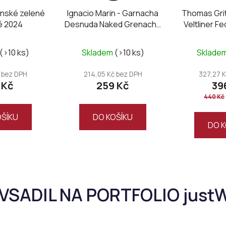
línské zelené
Ignacio Marin - Garnacha
Thomas Grit
é 2024
Desnuda Naked Grenache
Veltliner F
white
Bruc
(>10 ks)
Skladem
(>10 ks)
Sklade
 bez DPH
214,05 Kč bez DPH
327,27 
 Kč
259 Kč
39
440 Kč
OŠÍKU
DO KOŠÍKU
DO K