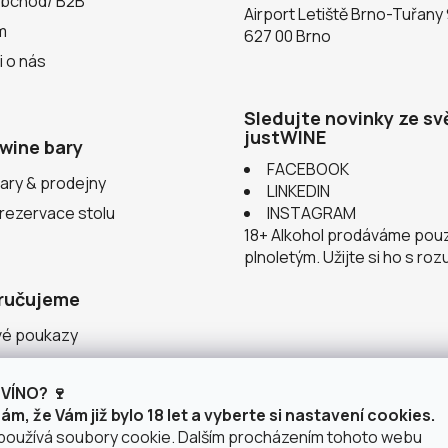
obchod/ B2B
Airport Letiště Brno-Tuřany
m
627 00 Brno
i o nás
Sledujte novinky ze sv
justWINE
wine bary
FACEBOOK
ary & prodejny
LINKEDIN
 rezervace stolu
INSTAGRAM
18+ Alkohol prodáváme pou
plnoletým. Užijte si ho s ro
ručujeme
vé poukazy
ace v justWINE
VÍNO? 🍷
 vinařství
m, že Vám již bylo 18 let a vyberte si nastavení cookies.
používá soubory cookie. Dalším procházením tohoto webu