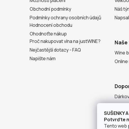
Možnosti placení
Velko
Obchodní podmínky
Náš tý
Podmínky ochrany osobních údajů
Napsal
Hodnocení obchodu
Ohodnoťte nákup
Proč nakupovat vína na justWINE?
Naše 
Nejčastější dotazy - FAQ
Wine b
Napište nám
Online
Dopo
Dárko
Degust
SUŠENKY A 
Seznam
Potvrďte ná
Tento web 