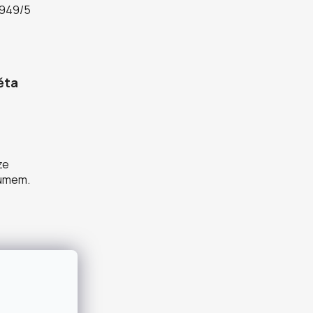
 949/5
ěta
ze
zumem.