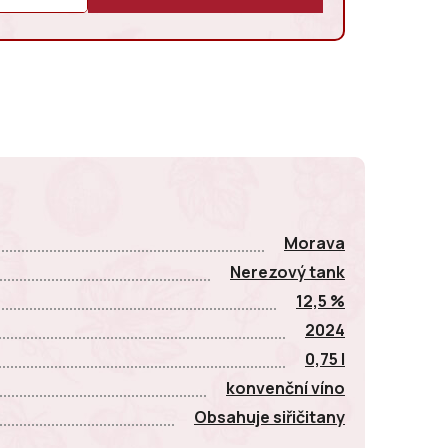
E
Morava
Nerezový tank
12,5 %
2024
0,75 l
konvenční víno
Obsahuje siřičitany