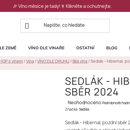
🎉 Víno měsíce je tady!🍷
Klikněte a ochutnejte.
LE ZEMĚ
VÍNO DLE VINAŘE
OSTATNÍ
BLOG
SHOP s vínem
/
Vína
/
VÍNO DLE DRUHU
/
Bílá vína
/
Sedlák - Hibernal, p
SEDLÁK - HI
SBĚR 2024
Průměrné
Neohodnoceno
Podrobnosti hodn
Značka:
hodnocení
Sedlák
produktu
Sedlák - Hibernal, pozdní sběr 
je