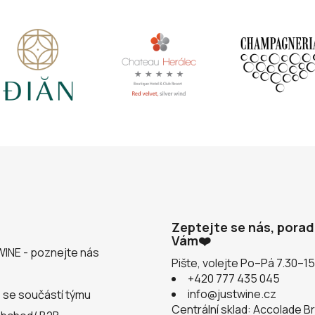
Zeptejte se nás, pora
Vám❤️
WINE - poznejte nás
Pište, volejte Po–Pá 7.30–1
+420 777 435 045
info@justwine.cz
 se součástí týmu
Centrální sklad: Accolade B