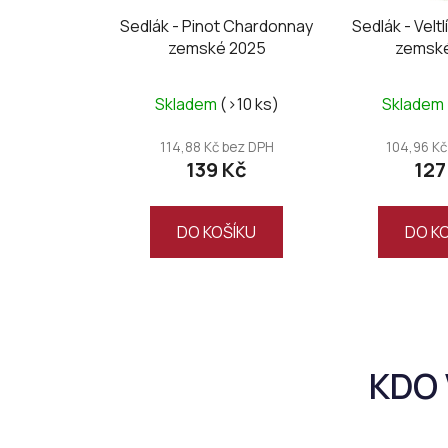
Sedlák - Pinot Chardonnay
Sedlák - Velt
zemské 2025
zemsk
Skladem
(>10 ks)
Skladem
114,88 Kč bez DPH
104,96 Kč
139 Kč
127
DO KOŠÍKU
DO K