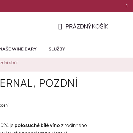
PRÁZDNÝ KOŠÍK
NÁKUPNÍ
KOŠÍK
NAŠE WINE BARY
SLUŽBY
ozdní sběr
BERNAL, POZDNÍ
ocení
2024 je
polosuché bílé víno
z rodinného