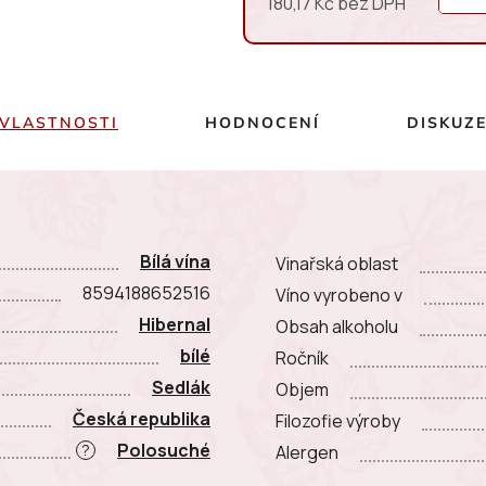
180,17 Kč bez DPH
Měrná cena:
VLASTNOSTI
HODNOCENÍ
DISKUZ
Bílá vína
Vinařská oblast
8594188652516
Víno vyrobeno v
Hibernal
Obsah alkoholu
bílé
Ročník
Sedlák
Objem
Česká republika
Filozofie výroby
Polosuché
?
Alergen