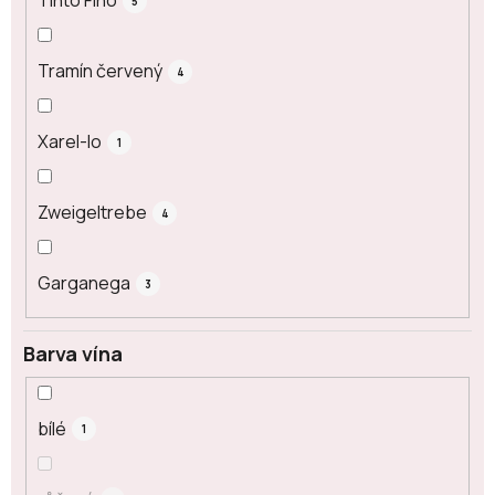
Tinto Fino
5
Tramín červený
4
Xarel-lo
1
Zweigeltrebe
4
Garganega
3
Barva vína
bílé
1