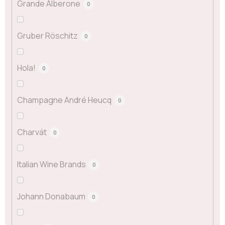
Grande Alberone
0
Gruber Röschitz
0
Hola!
0
Champagne André Heucq
0
Charvát
0
Italian Wine Brands
0
Johann Donabaum
0