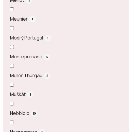
Merlot
12
Meunier
1
Modrý Portugal
1
Montepulciano
5
Müller Thurgau
2
Muškát
3
Nebbiolo
10