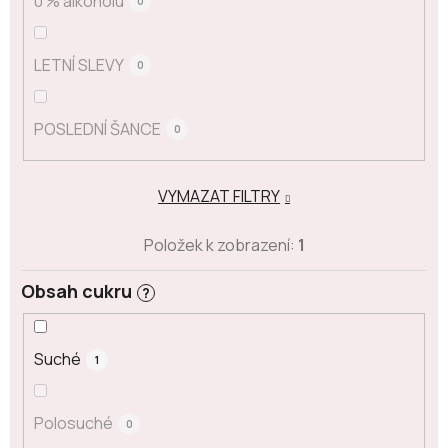
0 % alkoholu
0
LETNÍ SLEVY
0
POSLEDNÍ ŠANCE
0
VYMAZAT FILTRY
Položek k zobrazení:
1
Obsah cukru
?
Suché
1
Polosuché
0