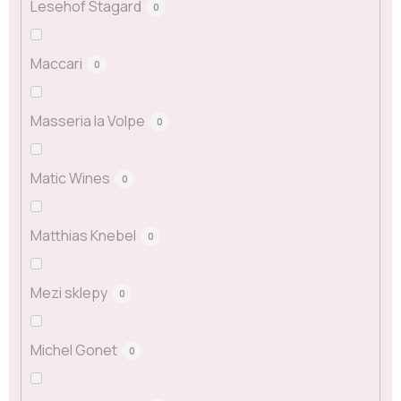
Lesehof Stagard
0
Maccari
0
Masseria la Volpe
0
Matic Wines
0
Matthias Knebel
0
Mezi sklepy
0
Michel Gonet
0