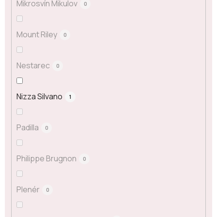
Mikrosvín Mikulov
0
Mount Riley
0
Nestarec
0
Nizza Silvano
1
Padilla
0
Philippe Brugnon
0
Plenér
0