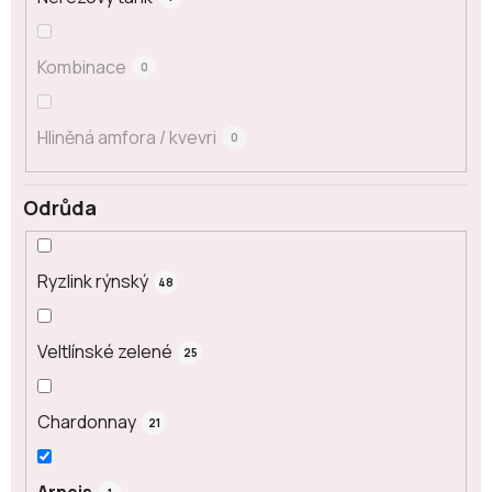
Kombinace
0
Hliněná amfora / kvevri
0
Odrůda
Ryzlink rýnský
48
Veltlínské zelené
25
Chardonnay
21