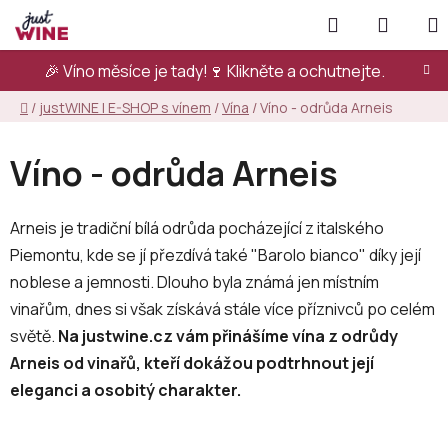
Přejít
Hledat
NÁKUP
na
KOŠÍK
obsah
🎉 Víno měsíce je tady!🍷
Klikněte a ochutnejte.
Domů
/
justWINE | E-SHOP s vínem
/
Vína
/
Víno - odrůda Arneis
Víno - odrůda Arneis
Arneis je tradiční bílá odrůda pocházející z italského
Piemontu, kde se jí přezdívá také "Barolo bianco" díky její
noblese a jemnosti. Dlouho byla známá jen místním
vinařům, dnes si však získává stále více příznivců po celém
světě.
Na justwine.cz vám přinášíme vína z odrůdy
Arneis od vinařů, kteří dokážou podtrhnout její
eleganci a osobitý charakter.