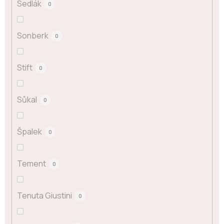
Sedlák
0
Sonberk
0
Stift
0
Sůkal
0
Špalek
0
Tement
0
Tenuta Giustini
0