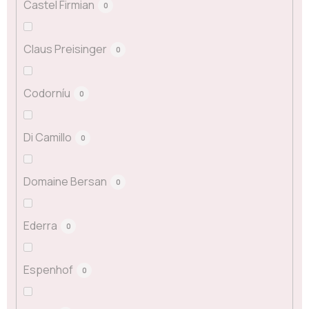
Castel Firmian
0
Claus Preisinger
0
Codorníu
0
Di Camillo
0
Domaine Bersan
0
Ederra
0
Espenhof
0