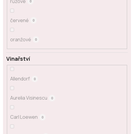
růžové
0
červené
0
oranžové
0
Vinařství
Allendorf
0
Aurelia Visinescu
0
Carl Loewen
0