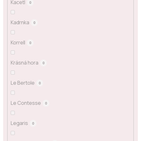
Kacetl
0
Kadrnka
0
Korrell
0
Krásná hora
0
Le Bertole
0
Le Contesse
0
Legaris
0