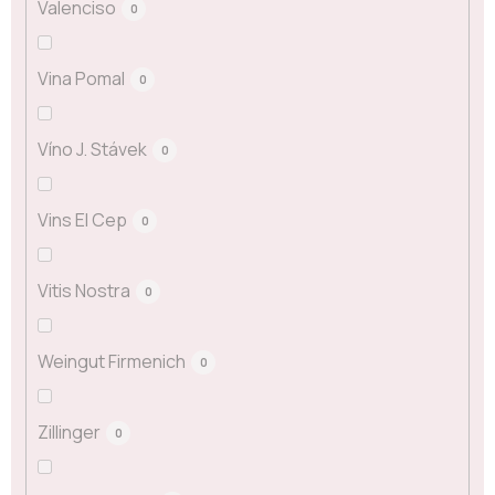
Valenciso
0
Vina Pomal
0
Víno J. Stávek
0
Vins El Cep
0
Vitis Nostra
0
Weingut Firmenich
0
Zillinger
0