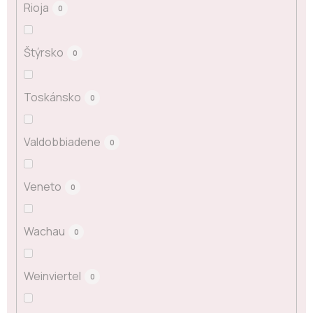
Rioja
0
Štýrsko
0
Toskánsko
0
Valdobbiadene
0
Veneto
0
Wachau
0
Weinviertel
0