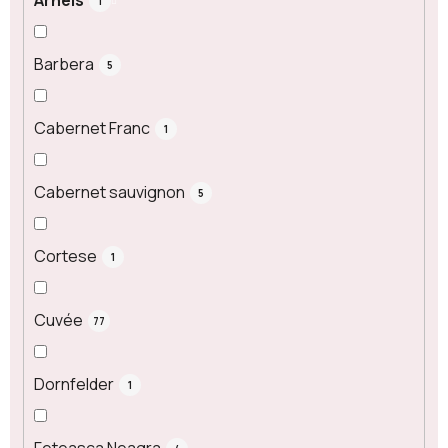
Arneis
1
Barbera
5
Cabernet Franc
1
Cabernet sauvignon
5
Cortese
1
Cuvée
77
Dornfelder
1