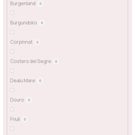
Burgenland
0
Burgundsko
0
Corpinnat
0
Costers del Segre
0
Dealu Mare
0
Douro
0
Friuli
0