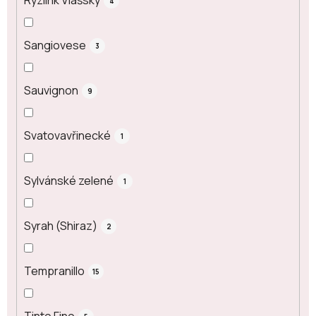
Ryzlink Vlašský
4
Sangiovese
3
Sauvignon
9
Svatovavřinecké
1
Sylvánské zelené
1
Syrah (Shiraz)
2
Tempranillo
15