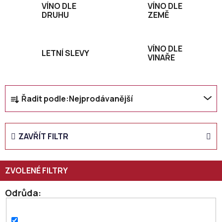
VÍNO DLE
VÍNO DLE
DRUHU
ZEMĚ
VÍNO DLE
LETNÍ SLEVY
VINAŘE
Ř
Řadit podle:
Nejprodávanější
a
z
e
ZAVŘÍT FILTR
n
í
p
r
o
Odrůda
d
u