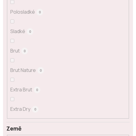
Polosladké
0
Sladké
0
Brut
0
Brut Nature
0
Extra Brut
0
Extra Dry
0
Země