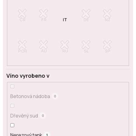
Víno vyrobeno v
Betonová nádoba
0
Dřevěný sud
0
Nerezový tank
1