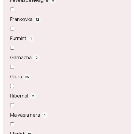
Feteasca Neagra
4
Frankovka
12
Furmint
1
Garnacha
2
Glera
25
Hibernal
2
Malvasia nera
1