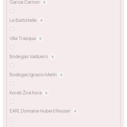
Garcia Carrion
0
Le Battistelle
0
Villa Trasqua
0
Bodegas Valduero
0
Bodegas Ignacio Marín
0
Koráb Živá hora
0
EARL Domaine Hubert Reyser
0