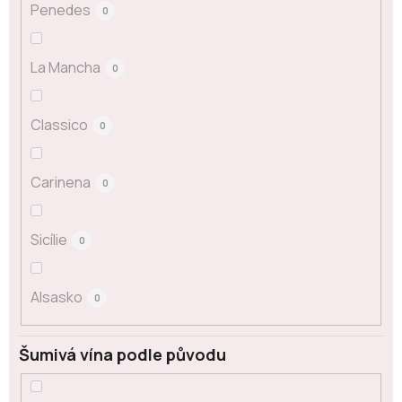
Penedes
0
La Mancha
0
Classico
0
Carinena
0
Sicílie
0
Alsasko
0
Šumivá vína podle původu