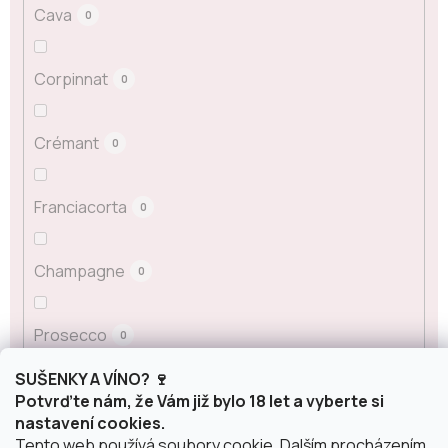
Cava
0
Corpinnat
0
Crémant
0
Franciacorta
0
Champagne
0
Prosecco
0
SUŠENKY A VÍNO? 🍷
Sekt
Potvrďte nám, že Vám již bylo 18 let a vyberte si
0
nastavení cookies.
Tento web používá soubory cookie. Dalším procházením