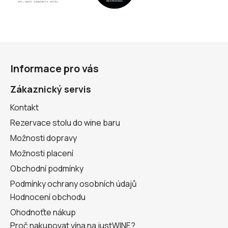
Z
á
Informace pro vás
p
a
Zákaznický servis
t
Kontakt
í
Rezervace stolu do wine baru
Možnosti dopravy
Možnosti placení
Obchodní podmínky
Podmínky ochrany osobních údajů
Hodnocení obchodu
Ohodnoťte nákup
Proč nakupovat vína na justWINE?