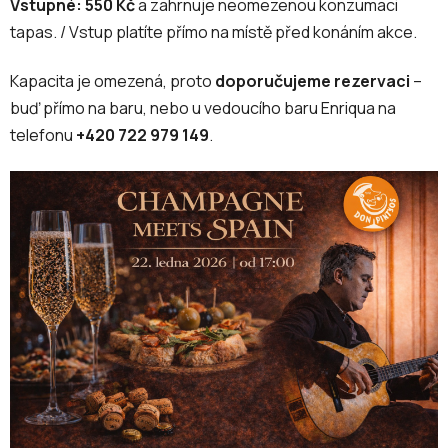
Vstupné: 550 Kč
a zahrnuje neomezenou konzumaci
tapas. / Vstup platíte přímo na místě před konáním akce.
Kapacita je omezená, proto
doporučujeme rezervaci
–
buď přímo na baru, nebo u vedoucího baru Enriqua na
telefonu
+420 722 979 149
.