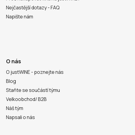
Nejčastější dotazy - FAQ
Napište nám
O nás
O justWINE - poznejte nás
Blog
Staňte se součástí týmu
Velkoobchod/ B2B
Náš tým
Napsali o nás