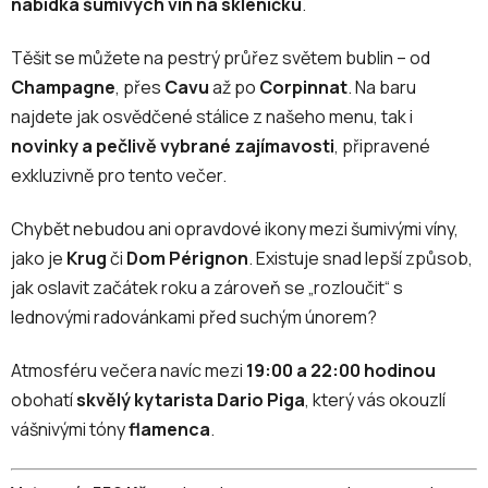
nabídka šumivých vín na skleničku
.
Těšit se můžete na pestrý průřez světem bublin – od
Champagne
, přes
Cavu
až po
Corpinnat
. Na baru
najdete jak osvědčené stálice z našeho menu, tak i
novinky a pečlivě vybrané zajímavosti
, připravené
exkluzivně pro tento večer.
Chybět nebudou ani opravdové ikony mezi šumivými víny,
jako je
Krug
či
Dom Pérignon
. Existuje snad lepší způsob,
jak oslavit začátek roku a zároveň se „rozloučit“ s
lednovými radovánkami před suchým únorem?
Atmosféru večera navíc mezi
19:00 a 22:00 hodinou
obohatí
skvělý kytarista Dario Piga
, který vás okouzlí
vášnivými tóny
flamenca
.