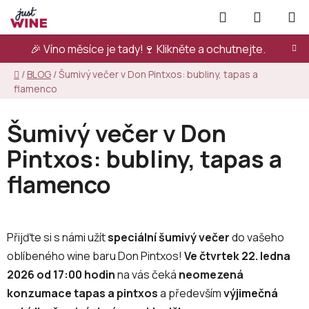
Přejít
Hledat
NÁKUPN
na
KOŠÍK
obsah
🎉 Víno měsíce je tady!🍷
Klikněte a ochutnejte.
Domů
/
BLOG
/
Šumivý večer v Don Pintxos: bubliny, tapas a
flamenco
Šumivý večer v Don
Pintxos: bubliny, tapas a
flamenco
Přijďte si s námi užít
speciální šumivý večer
do vašeho
oblíbeného wine baru Don Pintxos!
Ve čtvrtek 22. ledna
2026 od 17:00 hodin
na vás čeká
neomezená
konzumace tapas a pintxos
a především
výjimečná