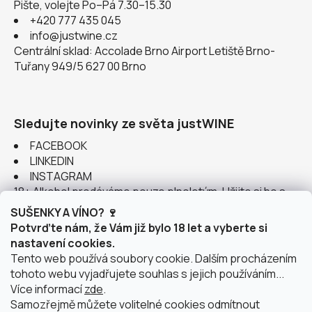
Pište, volejte Po–Pá 7.30–15.30
+420 777 435 045
info@justwine.cz
Centrální sklad: Accolade Brno Airport Letiště Brno-
Tuřany 949/5 627 00 Brno
Sledujte novinky ze světa justWINE
FACEBOOK
LINKEDIN
INSTAGRAM
18+ Alkohol prodáváme pouze plnoletým. Užijte si ho s
rozumem.
SUŠENKY A VÍNO? 🍷
Potvrďte nám, že Vám již bylo 18 let a vyberte si
nastavení cookies.
Tento web používá soubory cookie. Dalším procházením
tohoto webu vyjadřujete souhlas s jejich používáním...
Instagram
Více informací
zde
.
Samozřejmě můžete volitelné cookies odmítnout