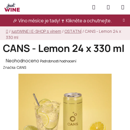
Přejít
Hledat
NÁKUPN
na
KOŠÍK
obsah
🎉 Víno měsíce je tady!🍷
Klikněte a ochutnejte.
Domů
/
justWINE | E-SHOP s vínem
/
OSTATNÍ
/
CANS - Lemon 24 x
330 ml
CANS - Lemon 24 x 330 ml
Průměrné
Neohodnoceno
Podrobnosti hodnocení
Značka:
hodnocení
CANS
produktu
je
0,0
z
5
hvězdiček.