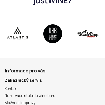
Z
á
Informace pro vás
p
a
Zákaznický servis
t
Kontakt
í
Rezervace stolu do wine baru
Možnosti dopravy