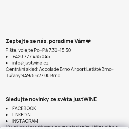
Zeptejte se nás, poradíme Vám❤️
Pište, volejte Po–Pá 7.30–15.30
+420 777 435 045
info@justwine.cz
Centrální sklad: Accolade Brno Airport Letiště Brno-
Tuřany 949/5 627 00 Brno
Sledujte novinky ze světa justWINE
FACEBOOK
LINKEDIN
INSTAGRAM
18+ Alkohol prodáváme pouze plnoletým. Užijte si ho s