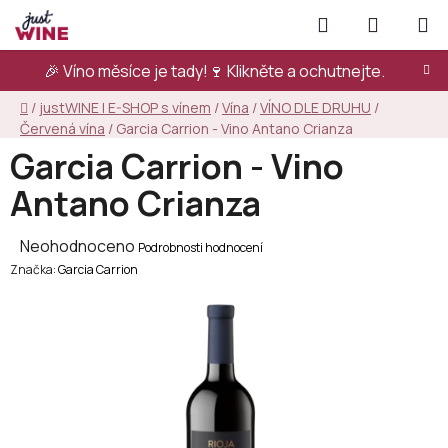
Přejít
Hledat
NÁKUPN
na
KOŠÍK
obsah
🎉 Víno měsíce je tady!🍷
Klikněte a ochutnejte.
Domů
/
justWINE | E-SHOP s vínem
/
Vína
/
VÍNO DLE DRUHU
/
Červená vína
/
Garcia Carrion - Vino Antano Crianza
Garcia Carrion - Vino
Antano Crianza
Průměrné
Neohodnoceno
Podrobnosti hodnocení
Značka:
hodnocení
Garcia Carrion
produktu
je
0,0
z
5
hvězdiček.