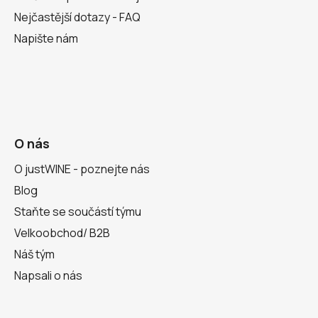
Nejčastější dotazy - FAQ
Napište nám
O nás
O justWINE - poznejte nás
Blog
Staňte se součástí týmu
Velkoobchod/ B2B
Náš tým
Napsali o nás