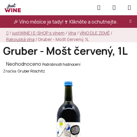
Přejít
Hledat
NÁKUPN
na
KOŠÍK
obsah
🎉 Víno měsíce je tady!🍷
Klikněte a ochutnejte.
Domů
/
justWINE | E-SHOP s vínem
/
Vína
/
VÍNO DLE ZEMĚ
/
Rakouská vína
/
Gruber - Mošt červený, 1L
Gruber - Mošt červený, 1L
Průměrné
Neohodnoceno
Podrobnosti hodnocení
Značka:
hodnocení
Gruber Röschitz
produktu
je
0,0
z
5
hvězdiček.