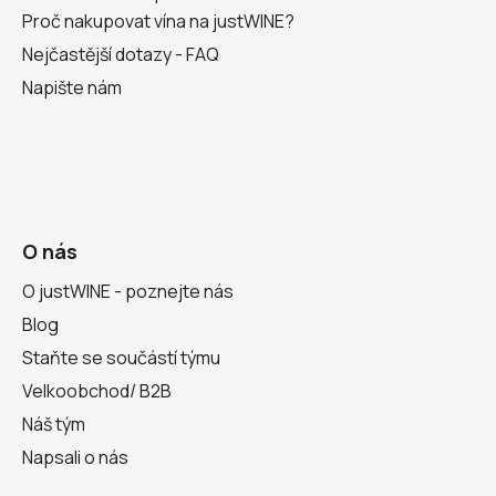
Proč nakupovat vína na justWINE?
Nejčastější dotazy - FAQ
Napište nám
O nás
O justWINE - poznejte nás
Blog
Staňte se součástí týmu
Velkoobchod/ B2B
Náš tým
Napsali o nás