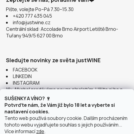
Pište, volejte Po–Pá 7.30–15.30
+420 777 435 045
info@justwine.cz
Centrální sklad: Accolade Brno Airport Letiště Brno-
Tuřany 949/5 627 00 Brno
Sledujte novinky ze světa justWINE
FACEBOOK
LINKEDIN
INSTAGRAM
18+ Alkohol prodáváme pouze plnoletým. Užijte si ho s
rozumem.
SUŠENKY A VÍNO? 🍷
Potvrďte nám, že Vám již bylo 18 let a vyberte si
nastavení cookies.
Tento web používá soubory cookie. Dalším procházením
tohoto webu vyjadřujete souhlas s jejich používáním...
Instagram
Více informací
zde
.