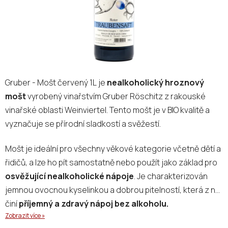
Gruber - Mošt červený 1L je
nealkoholický hroznový
mošt
vyrobený vinařstvím Gruber Röschitz z rakouské
vinařské oblasti Weinviertel. Tento mošt je v BIO kvalitě a
vyznačuje se přírodní sladkostí a svěžestí.
Mošt je ideální pro všechny věkové kategorie včetně dětí a
řidičů, a lze ho pít samostatně nebo použít jako základ pro
osvěžující nealkoholické nápoje
. Je charakterizován
jemnou ovocnou kyselinkou a dobrou pitelností, která z něj
činí
příjemný a zdravý nápoj bez alkoholu.
Zobrazit více »