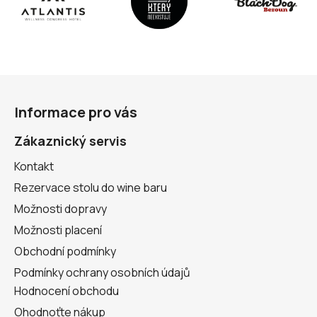
Z
á
Informace pro vás
p
a
Zákaznický servis
t
Kontakt
í
Rezervace stolu do wine baru
Možnosti dopravy
Možnosti placení
Obchodní podmínky
Podmínky ochrany osobních údajů
Hodnocení obchodu
Ohodnoťte nákup