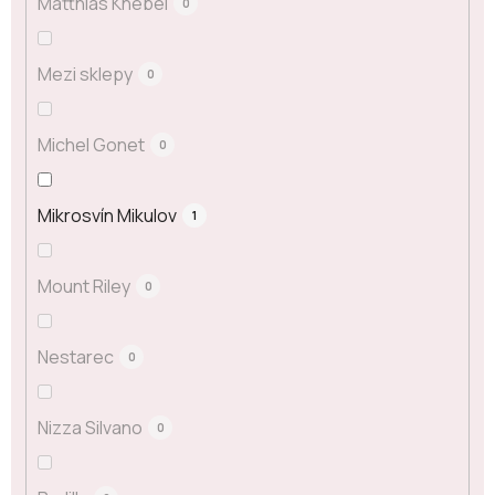
Matthias Knebel
0
Mezi sklepy
0
Michel Gonet
0
Mikrosvín Mikulov
1
Mount Riley
0
Nestarec
0
Nizza Silvano
0