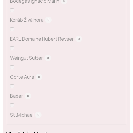
Bodegas Ignacio Marín
0
Koráb Živá hora
0
EARL Domaine Hubert Reyser
0
Weingut Sutter
0
Corte Aura
0
Bader
0
St .Michael
0