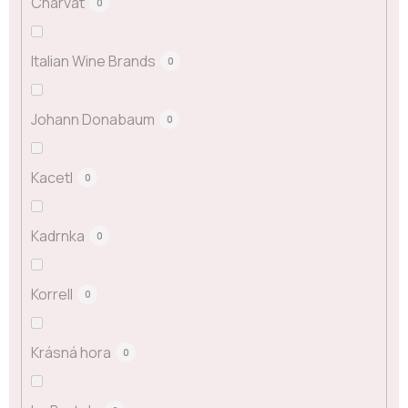
Charvát
0
Italian Wine Brands
0
Johann Donabaum
0
Kacetl
0
Kadrnka
0
Korrell
0
Krásná hora
0