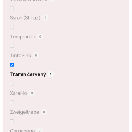
Syrah (Shiraz)
0
Tempranillo
0
Tinto Fino
0
Tramín červený
1
Xarel-lo
0
Zweigeltrebe
0
Garganega
0