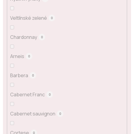
Veltlínské zelené
0
Chardonnay
0
Arneis
0
Barbera
0
Cabernet Franc
0
Cabernet sauvignon
0
Cortese
0