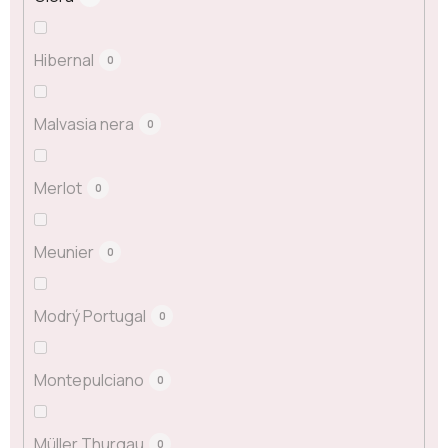
Hibernal
0
Malvasia nera
0
Merlot
0
Meunier
0
Modrý Portugal
0
Montepulciano
0
Müller Thurgau
0