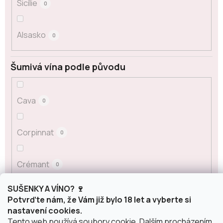
Sicílie
0
Alsasko
0
Šumivá vína podle původu
Cava
0
Corpinnat
0
Crémant
0
SUŠENKY A VÍNO? 🍷
Franciacorta
0
Potvrďte nám, že Vám již bylo 18 let a vyberte si
nastavení cookies.
Tento web používá soubory cookie. Dalším procházením