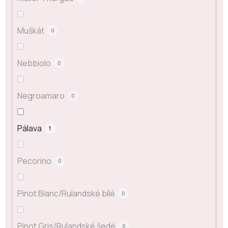
Muškát
0
Nebbiolo
0
Negroamaro
0
Pálava
1
Pecorino
0
Pinot Blanc/Rulandské bílé
0
Pinot Gris/Rulandské šedé
0