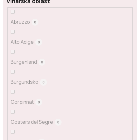
Vinařská oblast
Abruzzo
0
Alto Adige
0
Burgenland
0
Burgundsko
0
Corpinnat
0
Costers del Segre
0