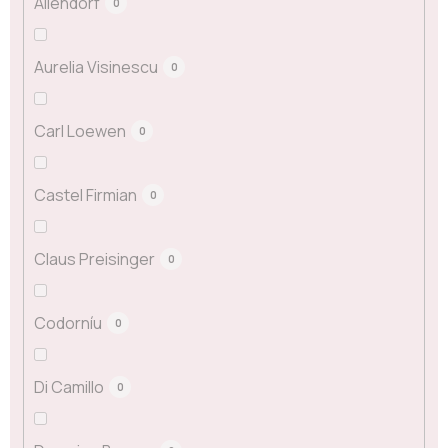
Allendorf
0
Aurelia Visinescu
0
Carl Loewen
0
Castel Firmian
0
Claus Preisinger
0
Codorníu
0
Di Camillo
0