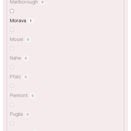
Marlborough
0
Morava
1
Mosel
0
Nahe
0
Pfalz
0
Piemont
0
Puglia
0