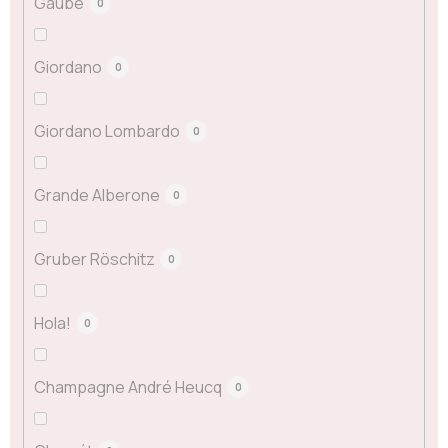
Gaube
0
Giordano
0
Giordano Lombardo
0
Grande Alberone
0
Gruber Röschitz
0
Hola!
0
Champagne André Heucq
0