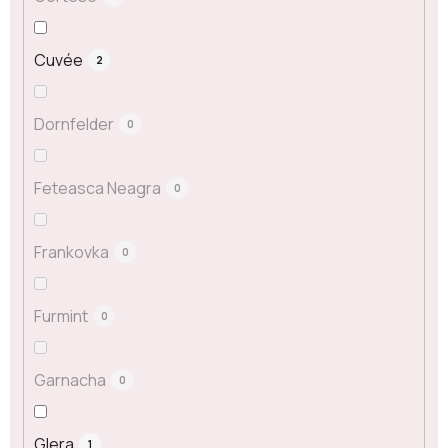
Cuvée
2
Dornfelder
0
Feteasca Neagra
0
Frankovka
0
Furmint
0
Garnacha
0
Glera
1