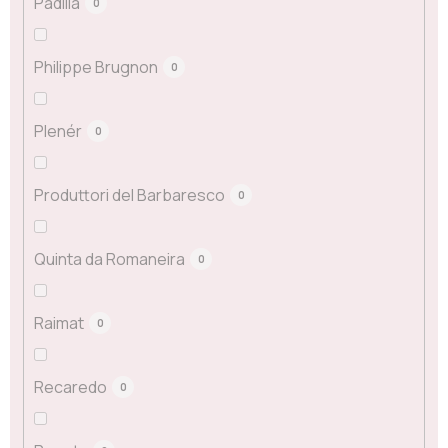
Padilla
0
Philippe Brugnon
0
Plenér
0
Produttori del Barbaresco
0
Quinta da Romaneira
0
Raimat
0
Recaredo
0