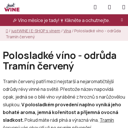
Přejít
Hledat
NÁKUP
na
KOŠÍK
obsah
🎉 Víno měsíce je tady!🍷
Klikněte a ochutnejte.
Domů
/
justWINE | E-SHOP s vínem
/
Vína
/
Polosladké víno - odrůda
Tramín červený
Polosladké víno - odrůda
Tramín červený
Tramín červený patří mezi nejstarší a nejaromatičtější
odrůdy révy vinné na světě. Přestože název napovídá
opak, jedná se o bílé víno vyráběné z hroznů s narůžovělou
slupkou.
V polosladkém provedení naplno vyniká jeho
bohaté aroma, jemná kořenitost a příjemná ovocná
sladkost.
Pokud máte rádi plná a výrazná vína,
Tramín
červený
vás okouzlí už po prvním přivonění.