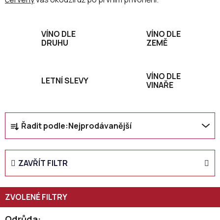
VÍNO DLE
VÍNO DLE
DRUHU
ZEMĚ
VÍNO DLE
LETNÍ SLEVY
VINAŘE
Ř
Řadit podle:
Nejprodávanější
a
z
e
ZAVŘÍT FILTR
n
í
p
r
Odrůda