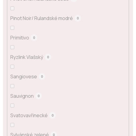
Pinot Noir/ Rulandské modré
0
Primitivo
0
Ryzlink Vlašský
0
Sangiovese
0
Sauvignon
0
Svatovavřinecké
0
Sylvánské zelené
0