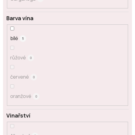
Barva vína
bílé
1
růžové
0
červené
0
oranžové
0
Vinařství