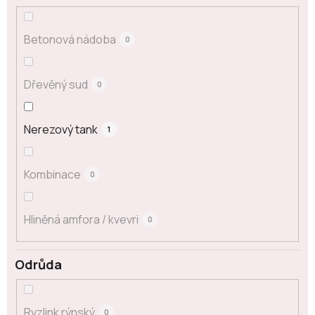
Betonová nádoba
0
Dřevěný sud
0
Nerezový tank
1
Kombinace
0
Hliněná amfora / kvevri
0
Odrůda
Ryzlink rýnský
0