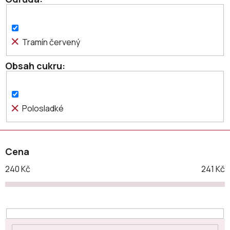
o
d
u
k
Tramín červený
t
ů
Obsah cukru
Polosladké
Cena
240
Kč
241
Kč