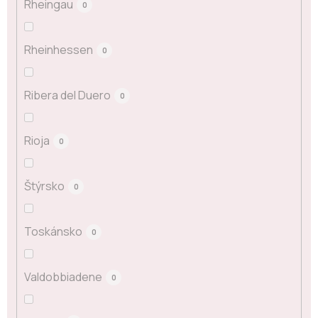
Rheingau
0
Rheinhessen
0
Ribera del Duero
0
Rioja
0
Štýrsko
0
Toskánsko
0
Valdobbiadene
0