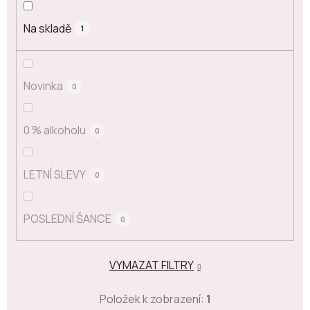
Na skladě
1
Novinka
0
0 % alkoholu
0
LETNÍ SLEVY
0
POSLEDNÍ ŠANCE
0
VYMAZAT FILTRY
Položek k zobrazení:
1