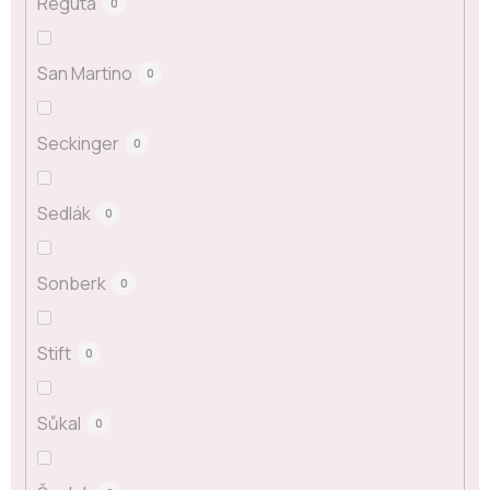
Reguta
0
San Martino
0
Seckinger
0
Sedlák
0
Sonberk
0
Stift
0
Sůkal
0