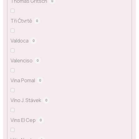
Thomas Gritsch
0
Tři Čtvrtě
0
Valdoca
0
Valenciso
0
Vina Pomal
0
Víno J. Stávek
0
Vins El Cep
0