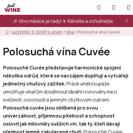
Přejít
Hledat
NÁKUP
na
KOŠÍK
obsah
🎉 Víno měsíce je tady!🍷
Klikněte a ochutnejte.
Domů
/
justWINE | E-SHOP s vínem
/
Vína
/
Polosuchá vína Cuvée
Polosuchá vína Cuvée
Polosuché Cuvée představuje harmonické spojení
několika odrůd, které se navzájem doplňují a vytvářejí
jedinečný chuťový zážitek.
Právě umění kupáže
umožňuje vinařům dosáhnout ideální rovnováhy mezi
svěžestí, ovocností a jemným zbytkovým cukrem.
Polosuchá cuvée jsou oblíbená pro svou
univerzálnost, příjemnou pitelnost a schopnost
oslovit jak milovníky sušších vín, tak ty, kteří dávají
přednost jemně zakulacené chuti.
Polosuché Cuvée