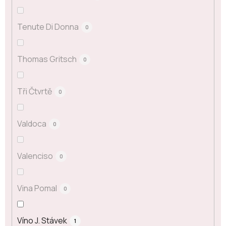
Tenute Di Donna
0
Thomas Gritsch
0
Tři Čtvrtě
0
Valdoca
0
Valenciso
0
Vina Pomal
0
Víno J. Stávek
1