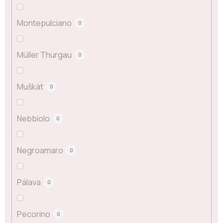
Montepulciano
0
Müller Thurgau
0
Muškát
0
Nebbiolo
0
Negroamaro
0
Pálava
0
Pecorino
0