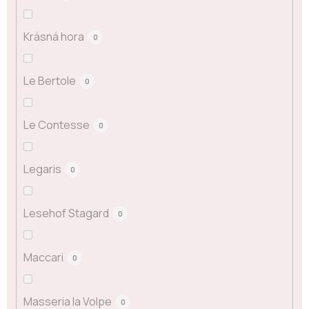
Krásná hora
0
Le Bertole
0
Le Contesse
0
Legaris
0
Lesehof Stagard
0
Maccari
0
Masseria la Volpe
0