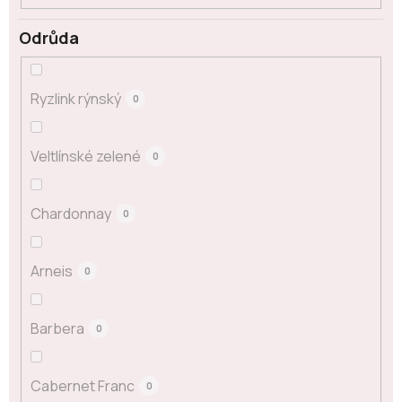
Odrůda
Ryzlink rýnský
0
Veltlínské zelené
0
Chardonnay
0
Arneis
0
Barbera
0
Cabernet Franc
0