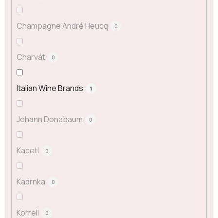
Champagne André Heucq
0
Charvát
0
Italian Wine Brands
1
Johann Donabaum
0
Kacetl
0
Kadrnka
0
Korrell
0