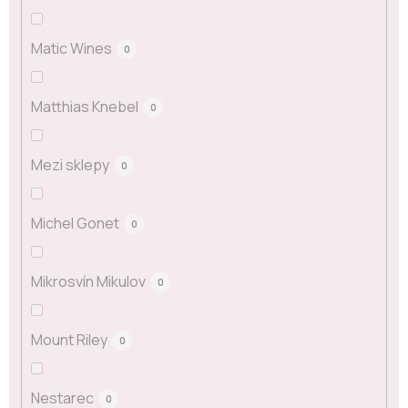
Matic Wines
0
Matthias Knebel
0
Mezi sklepy
0
Michel Gonet
0
Mikrosvín Mikulov
0
Mount Riley
0
Nestarec
0