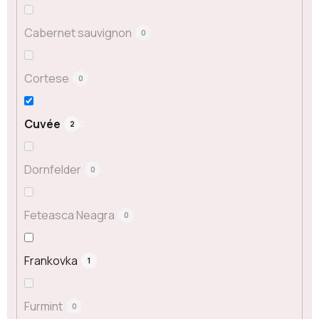
Cabernet sauvignon
0
Cortese
0
Cuvée
2
Dornfelder
0
Feteasca Neagra
0
Frankovka
1
Furmint
0