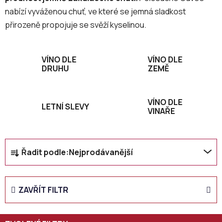
nabízí vyváženou chuť, ve které se jemná sladkost
přirozeně propojuje se svěží kyselinou.
VÍNO DLE
VÍNO DLE
DRUHU
ZEMĚ
VÍNO DLE
LETNÍ SLEVY
VINAŘE
Ř
Řadit podle:
Nejprodávanější
a
z
e
ZAVŘÍT FILTR
n
í
p