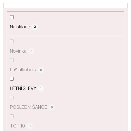
Na skladě
2
Novinka
0
0 % alkoholu
0
LETNÍ SLEVY
1
POSLEDNÍ ŠANCE
0
TOP 10
0