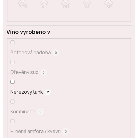
Víno vyrobeno v
Betonová nádoba
0
Dřevěný sud
0
Nerezový tank
2
Kombinace
0
Hliněná amfora / kvevri
0