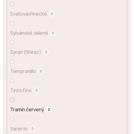
Svatovavřinecké
0
Sylvánské zelené
0
Syrah (Shiraz)
0
Tempranillo
0
Tinto Fino
0
Tramín červený
2
Xarel-lo
0