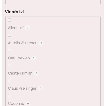
Vinařství
Allendorf
0
Aurelia Visinescu
0
Carl Loewen
0
Castel Firmian
0
Claus Preisinger
0
Codorníu
0