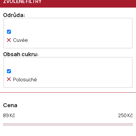
r
o
Odrůda
d
u
k
Cuvée
t
ů
Obsah cukru
Polosuché
Cena
89
Kč
250
Kč