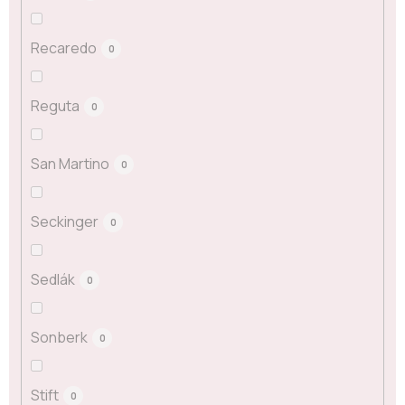
Recaredo
0
Reguta
0
San Martino
0
Seckinger
0
Sedlák
0
Sonberk
0
Stift
0