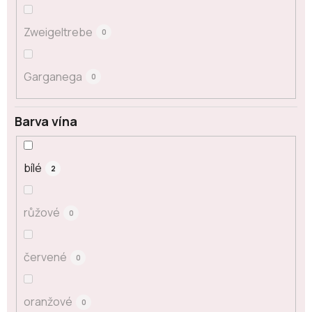
Zweigeltrebe
0
Garganega
0
Barva vína
bílé
2
růžové
0
červené
0
oranžové
0