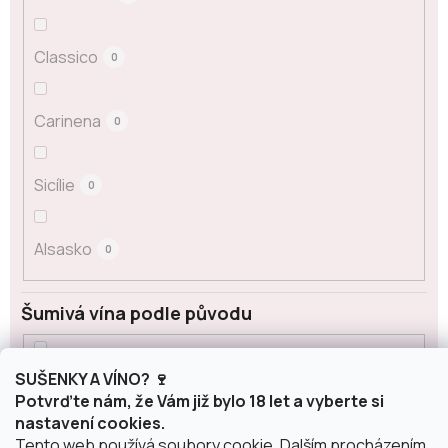
Classico
0
Carinena
0
Sicílie
0
Alsasko
0
Šumivá vína podle původu
SUŠENKY A VÍNO? 🍷
Cava
0
Potvrďte nám, že Vám již bylo 18 let a vyberte si
nastavení cookies.
Corpinnat
Tento web používá soubory cookie. Dalším procházením
0