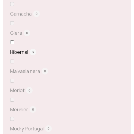
Garnacha
0
Glera
0
Hibernal
3
Malvasia nera
0
Merlot
0
Meunier
0
Modrý Portugal
0