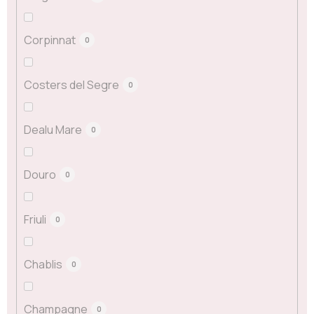
Corpinnat
0
Costers del Segre
0
Dealu Mare
0
Douro
0
Friuli
0
Chablis
0
Champagne
0