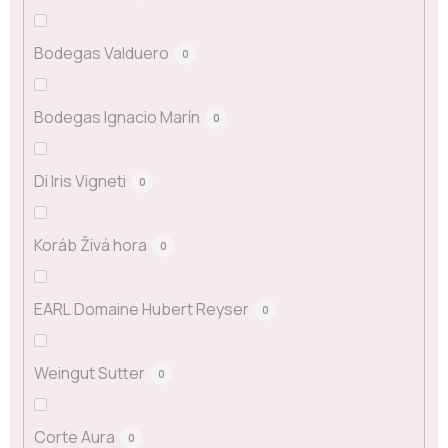
Bodegas Valduero
0
Bodegas Ignacio Marín
0
Di Iris Vigneti
0
Koráb Živá hora
0
EARL Domaine Hubert Reyser
0
Weingut Sutter
0
Corte Aura
0